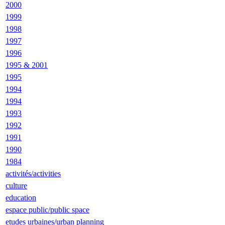
2000
1999
1998
1997
1996
1995 & 2001
1995
1994
1994
1993
1992
1991
1990
1984
activités/activities
culture
education
espace public/public space
etudes urbaines/urban planning