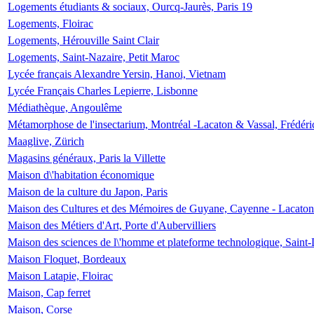
Logements étudiants & sociaux, Ourcq-Jaurès, Paris 19
Logements, Floirac
Logements, Hérouville Saint Clair
Logements, Saint-Nazaire, Petit Maroc
Lycée français Alexandre Yersin, Hanoi, Vietnam
Lycée Français Charles Lepierre, Lisbonne
Médiathèque, Angoulême
Métamorphose de l'insectarium, Montréal -Lacaton & Vassal, Frédéri
Maaglive, Zürich
Magasins généraux, Paris la Villette
Maison d\'habitation économique
Maison de la culture du Japon, Paris
Maison des Cultures et des Mémoires de Guyane, Cayenne - Lacaton
Maison des Métiers d'Art, Porte d'Aubervilliers
Maison des sciences de l\'homme et plateforme technologique, Saint
Maison Floquet, Bordeaux
Maison Latapie, Floirac
Maison, Cap ferret
Maison, Corse