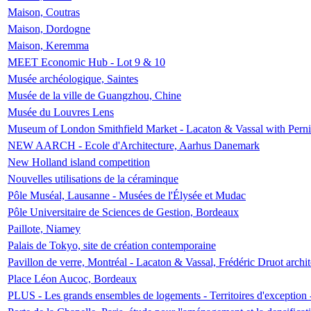
Maison, Coutras
Maison, Dordogne
Maison, Keremma
MEET Economic Hub - Lot 9 & 10
Musée archéologique, Saintes
Musée de la ville de Guangzhou, Chine
Musée du Louvres Lens
Museum of London Smithfield Market - Lacaton & Vassal with Pernil
NEW AARCH - Ecole d'Architecture, Aarhus Danemark
New Holland island competition
Nouvelles utilisations de la céraminque
Pôle Muséal, Lausanne - Musées de l'Élysée et Mudac
Pôle Universitaire de Sciences de Gestion, Bordeaux
Paillote, Niamey
Palais de Tokyo, site de création contemporaine
Pavillon de verre, Montréal - Lacaton & Vassal, Frédéric Druot arch
Place Léon Aucoc, Bordeaux
PLUS - Les grands ensembles de logements - Territoires d'exception 