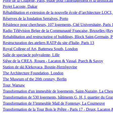
Porte de la Chapelle, Paris, étude pour l'aménagement et la densificat
Projet Lacoste, Dakar
Réhabilitation et extension de la nouvelle école d\'architecture LOCI
Réserves de la fondation Serralves, Porto
Résidence pour chercheurs, 107 logements, Cité Universitaire, Paris 
Radio Télévision Belge de la Communauté Française, Bruxelles (Rey
Rehabilitation and restructuring of buildings, Block Saint-Germain, P
Restructuration des ateliers RATP du site d'Italie, Paris 13
Royal College of Art, Battersea South, London
Salle de spectacle polyvalente, Lille
Siège de la CREA, Rouen - Lacaton & Vassal, Puech & Savoy
Station de ski Klekovaca, Bosnie-Herzégovine
The Architecture Foundation, London
The Museum of the 20th century, Berlin
Tour, Warsaw
Transformation d'un immeuble de logements, Saint-Nazaire, La Ches
Transformation de 530 logements, bâtiments G, H, I, quartier du Gra
Transformation de l\'immeuble Mail de Fontenay, La Courneuve
Transformation de la Tour Bois le Prêtre - Paris 17 - Druot, Lacaton 