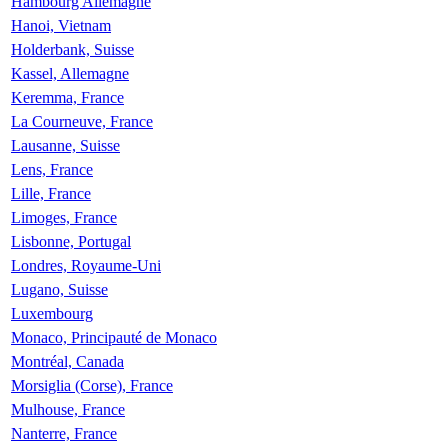
Hambourg Allemagne
Hanoi, Vietnam
Holderbank, Suisse
Kassel, Allemagne
Keremma, France
La Courneuve, France
Lausanne, Suisse
Lens, France
Lille, France
Limoges, France
Lisbonne, Portugal
Londres, Royaume-Uni
Lugano, Suisse
Luxembourg
Monaco, Principauté de Monaco
Montréal, Canada
Morsiglia (Corse), France
Mulhouse, France
Nanterre, France