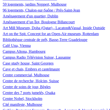
59 logements, jardins Neppert, Mulhouse
96 logements, Chalon-sur-Saône / Prés-Saint-Jean
Aménagement d'un quartier, Dublin
Aménagement d’un îlot, Boulogne Billancourt
Art Mill Museum, Doha (Qatar) - Lacaton&Vassal, Inside Outside
Art on the Spit. Concept for an Open-Air museum, Rotterdam
Bibliothèque centrale de prêt, Basse-Terre Guadeloupe
Café Una, Vienna
Campus Altona, Hambourg
Campus Radio Télévision Suisse, Lausanne
Case study house, Saint Georges
Cave et chais, Embres et castelmaure
Centre commercial, Mulhouse
Centre de recherche, Holcim, Suisse
Centre de soins de jour, Bègles
Centre des 7 ports jumelés, Osaka
Centre Nobel, Stockholm
Cité manifeste, Mulhouse