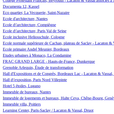
Collège Protestant Français, Beyrouth - Lacaton & Vassal associés à N
Documenta 12, Kassel
Eco quartier, La Vecquerie, Saint-Nazaire
Ecole d'architecture, Nantes
Ecole d\'architecture, Compiègne
Ecole d\'architecture, Paris Val de Seine
Ecole inclusive Heliosschule, Cologne
Ecole normale supérieure de Cachan, plateau de Saclay - Lacaton & 
Ecole primaire André Meunier, Bordeaux
Etudes urbaines à Monaco, La Condamine
FRAC GRAND LARGE - Hauts-de-France, Dunkerque
Grenoble Arlequin, Étude de transformation
Hall d'Expositions et de Congrès, Bordeaux Lac - Lacaton & Vassal
Hall d\'exposition, Paris Nord Villepinte
Hotel 5 étoiles, Lugano
Immeuble de bureaux, Nantes
Immeuble de logements et bureaux, Halte Ceva, Chêne-Bourg, Genè
Immeuble villa, Poitiers
Learning Center, Paris-Saclay / Lacaton & Vassal, Druot