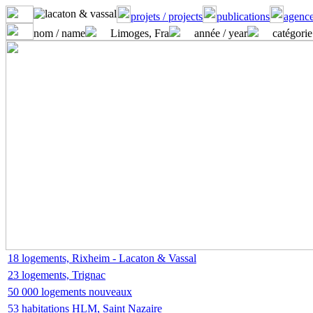
projets / projects
publications
agence
nom / name
Limoges, Fra
année / year
catégorie
18 logements, Rixheim - Lacaton & Vassal
23 logements, Trignac
50 000 logements nouveaux
53 habitations HLM, Saint Nazaire