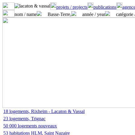
projets / projects
publications
agence
nom / name
Basse-Terre,
année / year
catégorie 
18 logements, Rixheim - Lacaton & Vassal
23 logements, Trignac
50 000 logements nouveaux
53 habitations HLM, Saint Nazaire