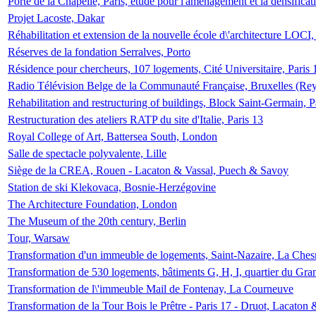
Porte de la Chapelle, Paris, étude pour l'aménagement et la densificat
Projet Lacoste, Dakar
Réhabilitation et extension de la nouvelle école d\'architecture LOCI
Réserves de la fondation Serralves, Porto
Résidence pour chercheurs, 107 logements, Cité Universitaire, Paris 
Radio Télévision Belge de la Communauté Française, Bruxelles (Rey
Rehabilitation and restructuring of buildings, Block Saint-Germain, P
Restructuration des ateliers RATP du site d'Italie, Paris 13
Royal College of Art, Battersea South, London
Salle de spectacle polyvalente, Lille
Siège de la CREA, Rouen - Lacaton & Vassal, Puech & Savoy
Station de ski Klekovaca, Bosnie-Herzégovine
The Architecture Foundation, London
The Museum of the 20th century, Berlin
Tour, Warsaw
Transformation d'un immeuble de logements, Saint-Nazaire, La Ches
Transformation de 530 logements, bâtiments G, H, I, quartier du Gra
Transformation de l\'immeuble Mail de Fontenay, La Courneuve
Transformation de la Tour Bois le Prêtre - Paris 17 - Druot, Lacaton 