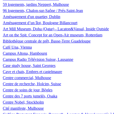
59 logements, jardins Neppert, Mulhouse
96 logements, Chalon-sur-Saône / Prés-Saint-Jean
Aménagement d'un quartier, Dublin
Aménagement d’un îlot, Boulogne Billancourt
Art Mill Museum, Doha (Qatar) - Lacaton&Vassal, Inside Outside
Art on the Spit. Concept for an Open-Air museum, Rotterdam
Bibliothèque centrale de prêt, Basse-Terre Guadeloupe
Café Una, Vienna
Campus Altona, Hambourg
Campus Radio Télévision Suisse, Lausanne
Case study house, Saint Georges
Cave et chais, Embres et castelmaure
Centre commercial, Mulhouse
Centre de recherche, Holcim, Suisse
Centre de soins de jour, Bègles
Centre des 7 ports jumelés, Osaka
Centre Nobel, Stockholm
Cité manifeste, Mulhouse