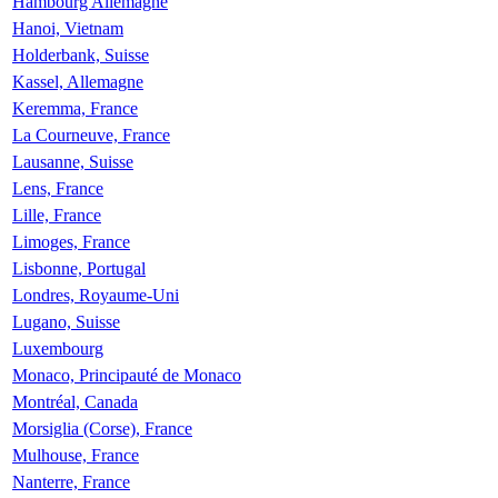
Hambourg Allemagne
Hanoi, Vietnam
Holderbank, Suisse
Kassel, Allemagne
Keremma, France
La Courneuve, France
Lausanne, Suisse
Lens, France
Lille, France
Limoges, France
Lisbonne, Portugal
Londres, Royaume-Uni
Lugano, Suisse
Luxembourg
Monaco, Principauté de Monaco
Montréal, Canada
Morsiglia (Corse), France
Mulhouse, France
Nanterre, France