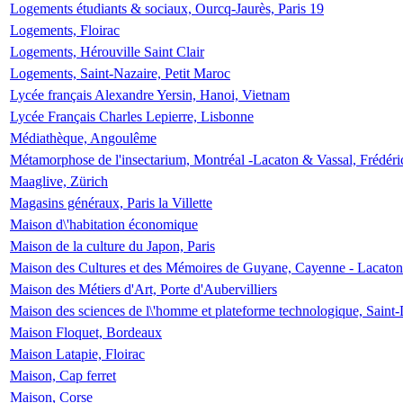
Logements étudiants & sociaux, Ourcq-Jaurès, Paris 19
Logements, Floirac
Logements, Hérouville Saint Clair
Logements, Saint-Nazaire, Petit Maroc
Lycée français Alexandre Yersin, Hanoi, Vietnam
Lycée Français Charles Lepierre, Lisbonne
Médiathèque, Angoulême
Métamorphose de l'insectarium, Montréal -Lacaton & Vassal, Frédéri
Maaglive, Zürich
Magasins généraux, Paris la Villette
Maison d\'habitation économique
Maison de la culture du Japon, Paris
Maison des Cultures et des Mémoires de Guyane, Cayenne - Lacaton
Maison des Métiers d'Art, Porte d'Aubervilliers
Maison des sciences de l\'homme et plateforme technologique, Saint
Maison Floquet, Bordeaux
Maison Latapie, Floirac
Maison, Cap ferret
Maison, Corse