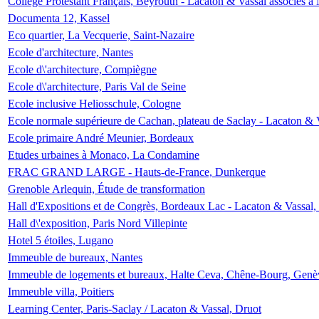
Collège Protestant Français, Beyrouth - Lacaton & Vassal associés à N
Documenta 12, Kassel
Eco quartier, La Vecquerie, Saint-Nazaire
Ecole d'architecture, Nantes
Ecole d\'architecture, Compiègne
Ecole d\'architecture, Paris Val de Seine
Ecole inclusive Heliosschule, Cologne
Ecole normale supérieure de Cachan, plateau de Saclay - Lacaton & 
Ecole primaire André Meunier, Bordeaux
Etudes urbaines à Monaco, La Condamine
FRAC GRAND LARGE - Hauts-de-France, Dunkerque
Grenoble Arlequin, Étude de transformation
Hall d'Expositions et de Congrès, Bordeaux Lac - Lacaton & Vassal
Hall d\'exposition, Paris Nord Villepinte
Hotel 5 étoiles, Lugano
Immeuble de bureaux, Nantes
Immeuble de logements et bureaux, Halte Ceva, Chêne-Bourg, Genè
Immeuble villa, Poitiers
Learning Center, Paris-Saclay / Lacaton & Vassal, Druot