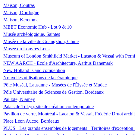
Maison, Coutras
Maison, Dordogne
Maison, Keremma
MEET Economic Hub - Lot 9 & 10
Musée archéologique, Saintes
Musée de la ville de Guangzhou, Chine
Musée du Louvres Lens
Museum of London Smithfield Market - Lacaton & Vassal with Pernil
NEW AARCH - Ecole d'Architecture, Aarhus Danemark
New Holland island competition
Nouvelles utilisations de la céraminque
Pôle Muséal, Lausanne - Musées de l'Élysée et Mudac
Pôle Universitaire de Sciences de Gestion, Bordeaux
Paillote, Niamey
Palais de Tokyo, site de création contemporaine
Pavillon de verre, Montréal - Lacaton & Vassal, Frédéric Druot arch
Place Léon Aucoc, Bordeaux
PLUS - Les grands ensembles de logements - Territoires d'exception 