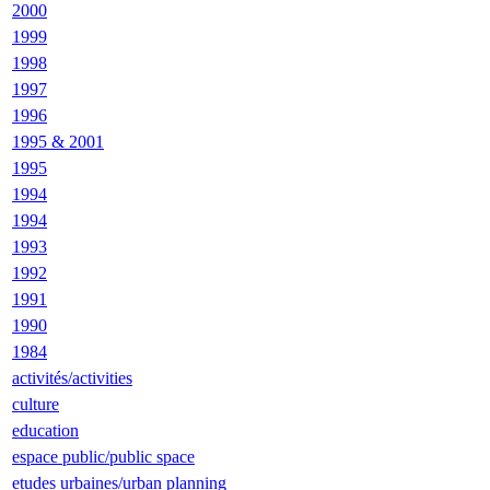
2000
1999
1998
1997
1996
1995 & 2001
1995
1994
1994
1993
1992
1991
1990
1984
activités/activities
culture
education
espace public/public space
etudes urbaines/urban planning