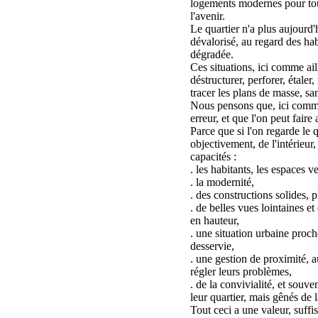
logements modernes pour tou
l'avenir.
Le quartier n'a plus aujourd'h
dévalorisé, au regard des hab
dégradée.
Ces situations, ici comme ail
déstructurer, perforer, étaler,
tracer les plans de masse, s
Nous pensons que, ici comme
erreur, et que l'on peut faire
Parce que si l'on regarde le 
objectivement, de l'intérieur,
capacités :
. les habitants, les espaces v
. la modernité,
. des constructions solides, 
. de belles vues lointaines e
en hauteur,
. une situation urbaine proch
desservie,
. une gestion de proximité, a
régler leurs problèmes,
. de la convivialité, et souve
leur quartier, mais gênés de 
Tout ceci a une valeur, suffi