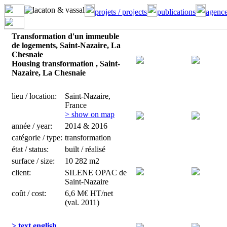
projets / projects
publications
agence
Transformation d'un immeuble
de logements, Saint-Nazaire, La
Chesnaie
Housing transformation , Saint-
Nazaire, La Chesnaie
lieu / location:
Saint-Nazaire,
France
> show on map
année / year:
2014 & 2016
catégorie / type:
transformation
état / status:
built / réalisé
surface / size:
10 282 m2
client:
SILENE OPAC de
Saint-Nazaire
coût / cost:
6,6 M€ HT/net
(val. 2011)
> text english