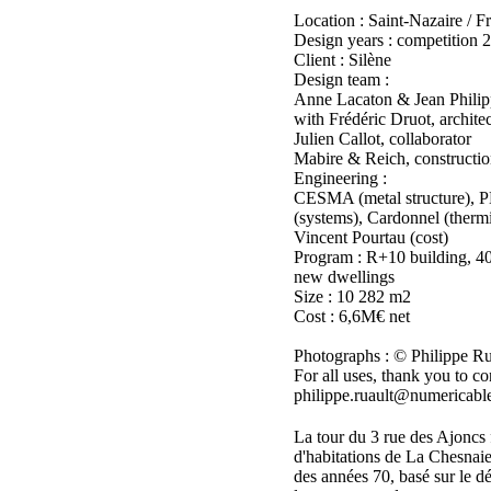
Location : Saint-Nazaire / F
Design years : competition
Client : Silène
Design team :
Anne Lacaton & Jean Philip
with Frédéric Druot, architec
Julien Callot, collaborator
Mabire & Reich, constructio
Engineering :
CESMA (metal structure), P
(systems), Cardonnel (thermi
Vincent Pourtau (cost)
Program : R+10 building, 40
new dwellings
Size : 10 282 m2
Cost : 6,6M€ net
Photographs : © Philippe Ru
For all uses, thank you to co
philippe.ruault@numericable
La tour du 3 rue des Ajoncs f
d'habitations de La Chesnaie
des années 70, basé sur le 