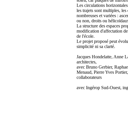
soleil, car plaqués de miroirs
Les circulations horizontale
les trajets sont multiples, les
nombreuses et variées : asce
ou non, droits ou hélicoïdau
La structure des espaces prop
modification d'affectation d
de l'école.
Le projet proposé peut évolu
simplicité ni sa clarté.
Jacques Hondelatte, Anne L
architectes,
avec Bruno Gerbier, Raphael
Menaud, Pierre Yves Portier,
collaborateurs
avec Ingérop Sud-Ouest, ing