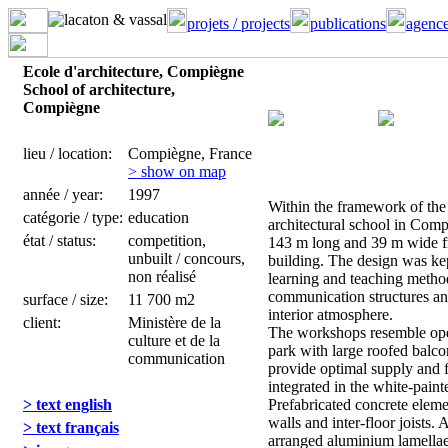
projets / projects
publications
agence
Ecole d'architecture, Compiègne
School of architecture,
Compiègne
lieu / location:
Compiègne, France
> show on map
année / year:
1997
Within the framework of the
catégorie / type:
education
architectural school in Comp
état / status:
competition,
143 m long and 39 m wide f
unbuilt / concours,
building. The design was ke
non réalisé
learning and teaching metho
communication structures an
surface / size:
11 700 m2
interior atmosphere.
client:
Ministère de la
The workshops resemble open
culture et de la
park with large roofed balco
communication
provide optimal supply and fl
integrated in the white-painte
> text english
Prefabricated concrete eleme
walls and inter-floor joists.
> text français
arranged aluminium lamellae 