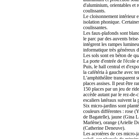
d'aluminium, orientables et 
coulissants.
Le cloisonnement intérieur e
isolation phonique. Certaines
coulissantes.
Les faux-plafonds sont blancs
le parc par des auvents brise-
intègrent les rampes lumineus
informatique très généreux d
Les sols sont en béton de qua
La porte d'entrée de l'école 
Puis, le hall central et d'exp
la cafétéria à gauche avec ter
L'amphithéâtre transparent s
places assises. Il peut être 
150 places par un jeu de ride
accède autant par le rez-de-
escaliers latéraux suivent la 
Six micro-jardins sont planté
couleurs différentes : rose 
de Bagatelle), jaune (Gina L
Marlène), orange (Arielle D
(Catherine Deneuve).
Les acrotères de ces micro-jar