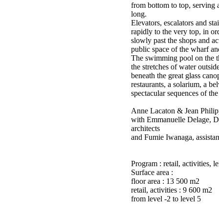
from bottom to top, serving a
long.
Elevators, escalators and st
rapidly to the very top, in o
slowly past the shops and act
public space of the wharf and
The swimming pool on the thi
the stretches of water outsid
beneath the great glass cano
restaurants, a solarium, a bel
spectacular sequences of the 
Anne Lacaton & Jean Philipp
with Emmanuelle Delage, Da
architects
and Fumie Iwanaga, assistan
Program : retail, activities, l
Surface area :
floor area : 13 500 m2
retail, activities : 9 600 m2
from level -2 to level 5