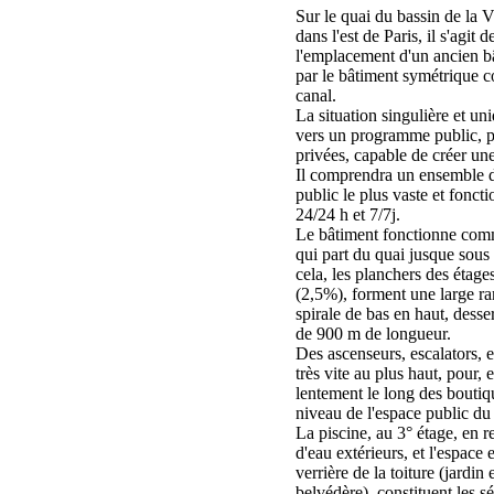
Sur le quai du bassin de la Vi
dans l'est de Paris, il s'agit 
l'emplacement d'un ancien b
par le bâtiment symétrique co
canal.
La situation singulière et un
vers un programme public, p
privées, capable de créer une 
Il comprendra un ensemble d'
public le plus vaste et fonct
24/24 h et 7/7j.
Le bâtiment fonctionne com
qui part du quai jusque sous 
cela, les planchers des étages
(2,5%), forment une large ra
spirale de bas en haut, dess
de 900 m de longueur.
Des ascenseurs, escalators, e
très vite au plus haut, pour,
lentement le long des boutiqu
niveau de l'espace public du 
La piscine, au 3° étage, en re
d'eau extérieurs, et l'espace
verrière de la toiture (jardin
belvédère), constituent les s