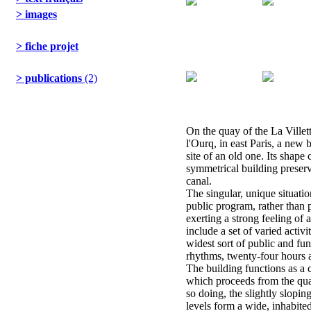
> images
> fiche projet
> publications
(2)
On the quay of the La Villet
l'Ourq, in east Paris, a new b
site of an old one. Its shap
symmetrical building preserv
canal.
The singular, unique situati
public program, rather than 
exerting a strong feeling of at
include a set of varied activit
widest sort of public and fu
rhythms, twenty-four hours 
The building functions as a 
which proceeds from the quay
so doing, the slightly slopin
levels form a wide, inhabited