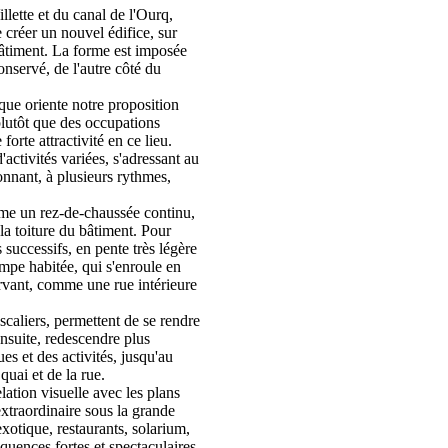
llette et du canal de l'Ourq,
de créer un nouvel édifice, sur
âtiment. La forme est imposée
nservé, de l'autre côté du
ique oriente notre proposition
lutôt que des occupations
forte attractivité en ce lieu.
activités variées, s'adressant au
ionnant, à plusieurs rythmes,
me un rez-de-chaussée continu,
la toiture du bâtiment. Pour
 successifs, en pente très légère
mpe habitée, qui s'enroule en
ervant, comme une rue intérieure
scaliers, permettent de se rendre
 ensuite, redescendre plus
es et des activités, jusqu'au
quai et de la rue.
lation visuelle avec les plans
 extraordinaire sous la grande
 exotique, restaurants, solarium,
équences fortes et spectaculaires