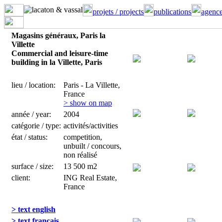
projets / projects
publications
agence
Magasins généraux, Paris la
Villette
Commercial and leisure-time
building in la Villette, Paris
lieu / location:
Paris - La Villette,
France
> show on map
année / year:
2004
catégorie / type:
activités/activities
état / status:
competition,
unbuilt / concours,
non réalisé
surface / size:
13 500 m2
client:
ING Real Estate,
France
> text english
> text français