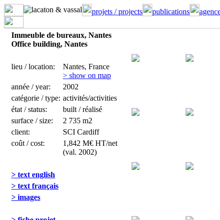
projets / projects
publications
agence
Immeuble de bureaux, Nantes
Office building, Nantes
lieu / location:
Nantes, France
> show on map
année / year:
2002
catégorie / type:
activités/activities
état / status:
built / réalisé
surface / size:
2 735 m2
client:
SCI Cardiff
coût / cost:
1,842 M€ HT/net
(val. 2002)
> text english
> text français
> images
> fiche projet