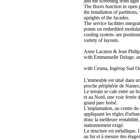
and the screening from light 
The floors function in open
the installation of partitions,
uprights of the facades.
The service facilities integr
points on embedded modular 
cooling system- are position
variety of layouts.
Anne Lacaton & Jean Philipp
with Emmanuelle Delage, arc
with Cesma, Ingérop Sud Ou
L'immeuble est situé dans un
proche périphérie de Nantes
Le terrain se cale entre un b
et au Nord, une voie ferrée 
grand parc boisé.
L'implantation, au centre du t
appliquant les règles d'urban
donc la meilleure rentabilité, 
stationnement exigé.
La structure est métallique.
au fur et à mesure des étages