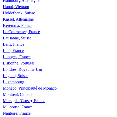
Hambourg Allemagne
Hanoi, Vietnam
Holderbank, Suisse
Kassel, Allemagne
Keremma, France
La Courneuve, France
Lausanne, Suisse
Lens, France
Lille, France
Limoges, France
Lisbonne, Portugal
Londres, Royaume-Uni
Lugano, Suisse
Luxembourg
Monaco, Principauté de Monaco
Montréal, Canada
Morsiglia (Corse), France
Mulhouse, France
Nanterre, France