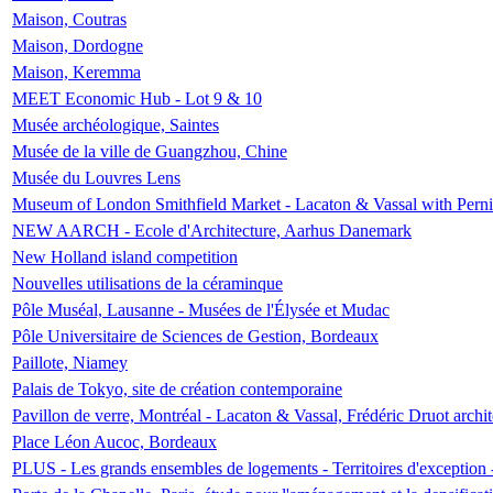
Maison, Coutras
Maison, Dordogne
Maison, Keremma
MEET Economic Hub - Lot 9 & 10
Musée archéologique, Saintes
Musée de la ville de Guangzhou, Chine
Musée du Louvres Lens
Museum of London Smithfield Market - Lacaton & Vassal with Pernil
NEW AARCH - Ecole d'Architecture, Aarhus Danemark
New Holland island competition
Nouvelles utilisations de la céraminque
Pôle Muséal, Lausanne - Musées de l'Élysée et Mudac
Pôle Universitaire de Sciences de Gestion, Bordeaux
Paillote, Niamey
Palais de Tokyo, site de création contemporaine
Pavillon de verre, Montréal - Lacaton & Vassal, Frédéric Druot arch
Place Léon Aucoc, Bordeaux
PLUS - Les grands ensembles de logements - Territoires d'exception 