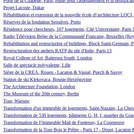
Porte de la Chapelle, Paris, étude pour l'aménagement et la densificat
Projet Lacoste, Dakar
Réhabilitation et extension de la nouvelle école d\'architecture LOCI
Réserves de la fondation Serralves, Porto
Résidence pour chercheurs, 107 logements, Cité Universitaire, Paris 
Radio Télévision Belge de la Communauté Française, Bruxelles (Rey
Rehabilitation and restructuring of buildings, Block Saint-Germain, P
Restructuration des ateliers RATP du site d'Italie, Paris 13
Royal College of Art, Battersea South, London
Salle de spectacle polyvalente, Lille
Siège de la CREA, Rouen - Lacaton & Vassal, Puech & Savoy
Station de ski Klekovaca, Bosnie-Herzégovine
The Architecture Foundation, London
The Museum of the 20th century, Berlin
Tour, Warsaw
Transformation d'un immeuble de logements, Saint-Nazaire, La Ches
Transformation de 530 logements, bâtiments G, H, I, quartier du Gra
Transformation de l\'immeuble Mail de Fontenay, La Courneuve
Transformation de la Tour Bois le Prêtre - Paris 17 - Druot, Lacaton 