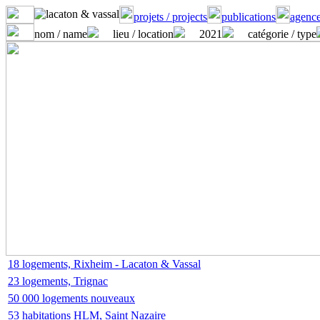
projets / projects
publications
agence
nom / name
lieu / location
2021
catégorie / type
18 logements, Rixheim - Lacaton & Vassal
23 logements, Trignac
50 000 logements nouveaux
53 habitations HLM, Saint Nazaire