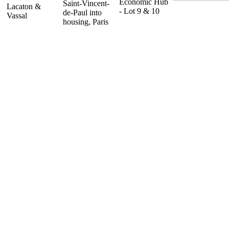
Economic Hub
Saint-Vincent-
Lacaton &
- Lot 9 & 10
de-Paul into
Vassal
housing, Paris