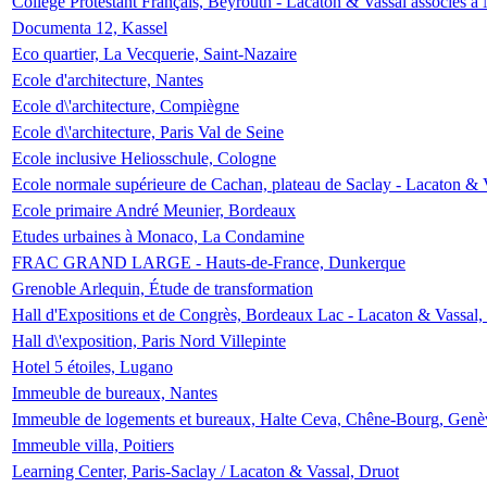
Collège Protestant Français, Beyrouth - Lacaton & Vassal associés à N
Documenta 12, Kassel
Eco quartier, La Vecquerie, Saint-Nazaire
Ecole d'architecture, Nantes
Ecole d\'architecture, Compiègne
Ecole d\'architecture, Paris Val de Seine
Ecole inclusive Heliosschule, Cologne
Ecole normale supérieure de Cachan, plateau de Saclay - Lacaton & 
Ecole primaire André Meunier, Bordeaux
Etudes urbaines à Monaco, La Condamine
FRAC GRAND LARGE - Hauts-de-France, Dunkerque
Grenoble Arlequin, Étude de transformation
Hall d'Expositions et de Congrès, Bordeaux Lac - Lacaton & Vassal
Hall d\'exposition, Paris Nord Villepinte
Hotel 5 étoiles, Lugano
Immeuble de bureaux, Nantes
Immeuble de logements et bureaux, Halte Ceva, Chêne-Bourg, Genè
Immeuble villa, Poitiers
Learning Center, Paris-Saclay / Lacaton & Vassal, Druot