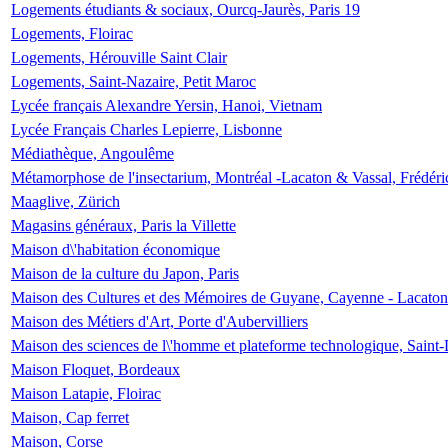
Logements étudiants & sociaux, Ourcq-Jaurès, Paris 19
Logements, Floirac
Logements, Hérouville Saint Clair
Logements, Saint-Nazaire, Petit Maroc
Lycée français Alexandre Yersin, Hanoi, Vietnam
Lycée Français Charles Lepierre, Lisbonne
Médiathèque, Angoulême
Métamorphose de l'insectarium, Montréal -Lacaton & Vassal, Frédéri
Maaglive, Zürich
Magasins généraux, Paris la Villette
Maison d\'habitation économique
Maison de la culture du Japon, Paris
Maison des Cultures et des Mémoires de Guyane, Cayenne - Lacaton
Maison des Métiers d'Art, Porte d'Aubervilliers
Maison des sciences de l\'homme et plateforme technologique, Saint
Maison Floquet, Bordeaux
Maison Latapie, Floirac
Maison, Cap ferret
Maison, Corse