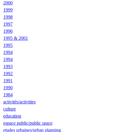
2000
1999
1998
1997
1996
1995 & 2001
1995
1994
1994
1993
1992
1991
1990
1984
activités/activities
culture
education
espace public/public space
etudes urbaines/urban planning