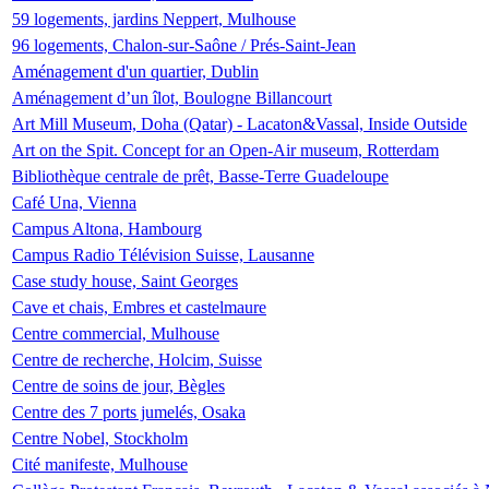
59 logements, jardins Neppert, Mulhouse
96 logements, Chalon-sur-Saône / Prés-Saint-Jean
Aménagement d'un quartier, Dublin
Aménagement d’un îlot, Boulogne Billancourt
Art Mill Museum, Doha (Qatar) - Lacaton&Vassal, Inside Outside
Art on the Spit. Concept for an Open-Air museum, Rotterdam
Bibliothèque centrale de prêt, Basse-Terre Guadeloupe
Café Una, Vienna
Campus Altona, Hambourg
Campus Radio Télévision Suisse, Lausanne
Case study house, Saint Georges
Cave et chais, Embres et castelmaure
Centre commercial, Mulhouse
Centre de recherche, Holcim, Suisse
Centre de soins de jour, Bègles
Centre des 7 ports jumelés, Osaka
Centre Nobel, Stockholm
Cité manifeste, Mulhouse