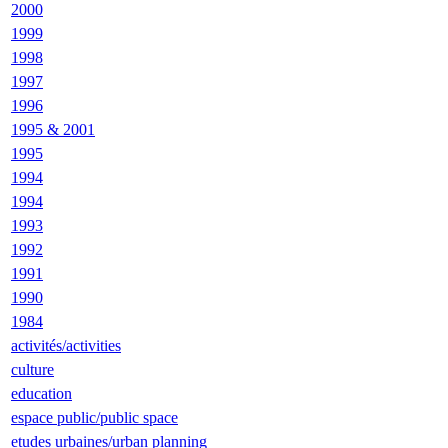
2000
1999
1998
1997
1996
1995 & 2001
1995
1994
1994
1993
1992
1991
1990
1984
activités/activities
culture
education
espace public/public space
etudes urbaines/urban planning