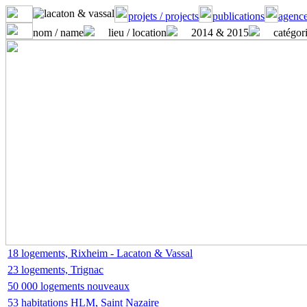
projets / projects
publications
agence
nom / name
lieu / location
2014 & 2015
catégori
18 logements, Rixheim - Lacaton & Vassal
23 logements, Trignac
50 000 logements nouveaux
53 habitations HLM, Saint Nazaire