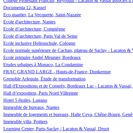
Collège Protestant Français, Beyrouth - Lacaton & Vassal associés à N
Documenta 12, Kassel
Eco quartier, La Vecquerie, Saint-Nazaire
Ecole d'architecture, Nantes
Ecole d\'architecture, Compiègne
Ecole d\'architecture, Paris Val de Seine
Ecole inclusive Heliosschule, Cologne
Ecole normale supérieure de Cachan, plateau de Saclay - Lacaton & 
Ecole primaire André Meunier, Bordeaux
Etudes urbaines à Monaco, La Condamine
FRAC GRAND LARGE - Hauts-de-France, Dunkerque
Grenoble Arlequin, Étude de transformation
Hall d'Expositions et de Congrès, Bordeaux Lac - Lacaton & Vassal
Hall d\'exposition, Paris Nord Villepinte
Hotel 5 étoiles, Lugano
Immeuble de bureaux, Nantes
Immeuble de logements et bureaux, Halte Ceva, Chêne-Bourg, Genè
Immeuble villa, Poitiers
Learning Center, Paris-Saclay / Lacaton & Vassal, Druot