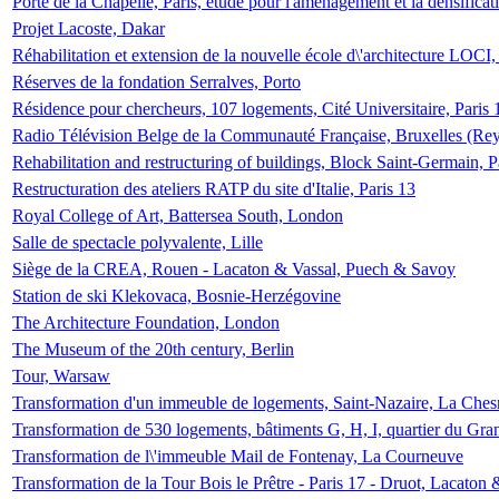
Porte de la Chapelle, Paris, étude pour l'aménagement et la densificat
Projet Lacoste, Dakar
Réhabilitation et extension de la nouvelle école d\'architecture LOCI
Réserves de la fondation Serralves, Porto
Résidence pour chercheurs, 107 logements, Cité Universitaire, Paris 
Radio Télévision Belge de la Communauté Française, Bruxelles (Rey
Rehabilitation and restructuring of buildings, Block Saint-Germain, P
Restructuration des ateliers RATP du site d'Italie, Paris 13
Royal College of Art, Battersea South, London
Salle de spectacle polyvalente, Lille
Siège de la CREA, Rouen - Lacaton & Vassal, Puech & Savoy
Station de ski Klekovaca, Bosnie-Herzégovine
The Architecture Foundation, London
The Museum of the 20th century, Berlin
Tour, Warsaw
Transformation d'un immeuble de logements, Saint-Nazaire, La Ches
Transformation de 530 logements, bâtiments G, H, I, quartier du Gra
Transformation de l\'immeuble Mail de Fontenay, La Courneuve
Transformation de la Tour Bois le Prêtre - Paris 17 - Druot, Lacaton 