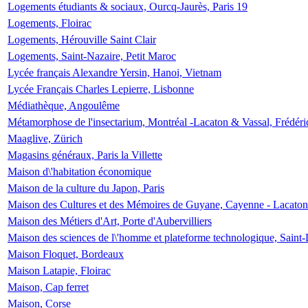
Logements étudiants & sociaux, Ourcq-Jaurès, Paris 19
Logements, Floirac
Logements, Hérouville Saint Clair
Logements, Saint-Nazaire, Petit Maroc
Lycée français Alexandre Yersin, Hanoi, Vietnam
Lycée Français Charles Lepierre, Lisbonne
Médiathèque, Angoulême
Métamorphose de l'insectarium, Montréal -Lacaton & Vassal, Frédéri
Maaglive, Zürich
Magasins généraux, Paris la Villette
Maison d\'habitation économique
Maison de la culture du Japon, Paris
Maison des Cultures et des Mémoires de Guyane, Cayenne - Lacaton
Maison des Métiers d'Art, Porte d'Aubervilliers
Maison des sciences de l\'homme et plateforme technologique, Saint
Maison Floquet, Bordeaux
Maison Latapie, Floirac
Maison, Cap ferret
Maison, Corse