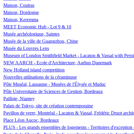
Maison, Coutras
Maison, Dordogne
Maison, Keremma
MEET Economic Hub - Lot 9 & 10
Musée archéologique, Saintes
Musée de la ville de Guangzhou, Chine
Musée du Louvres Lens
Museum of London Smithfield Market - Lacaton & Vassal with Pernil
NEW AARCH - Ecole d'Architecture, Aarhus Danemark
New Holland island competition
Nouvelles utilisations de la céraminque
Pôle Muséal, Lausanne - Musées de l'Élysée et Mudac
Pôle Universitaire de Sciences de Gestion, Bordeaux
Paillote, Niamey
Palais de Tokyo, site de création contemporaine
Pavillon de verre, Montréal - Lacaton & Vassal, Frédéric Druot arch
Place Léon Aucoc, Bordeaux
PLUS - Les grands ensembles de logements - Territoires d'exception 