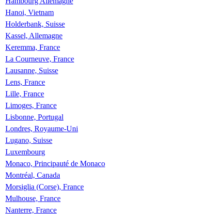
Hambourg Allemagne
Hanoi, Vietnam
Holderbank, Suisse
Kassel, Allemagne
Keremma, France
La Courneuve, France
Lausanne, Suisse
Lens, France
Lille, France
Limoges, France
Lisbonne, Portugal
Londres, Royaume-Uni
Lugano, Suisse
Luxembourg
Monaco, Principauté de Monaco
Montréal, Canada
Morsiglia (Corse), France
Mulhouse, France
Nanterre, France