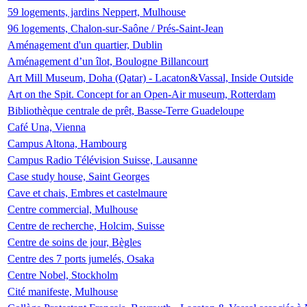
59 logements, jardins Neppert, Mulhouse
96 logements, Chalon-sur-Saône / Prés-Saint-Jean
Aménagement d'un quartier, Dublin
Aménagement d’un îlot, Boulogne Billancourt
Art Mill Museum, Doha (Qatar) - Lacaton&Vassal, Inside Outside
Art on the Spit. Concept for an Open-Air museum, Rotterdam
Bibliothèque centrale de prêt, Basse-Terre Guadeloupe
Café Una, Vienna
Campus Altona, Hambourg
Campus Radio Télévision Suisse, Lausanne
Case study house, Saint Georges
Cave et chais, Embres et castelmaure
Centre commercial, Mulhouse
Centre de recherche, Holcim, Suisse
Centre de soins de jour, Bègles
Centre des 7 ports jumelés, Osaka
Centre Nobel, Stockholm
Cité manifeste, Mulhouse