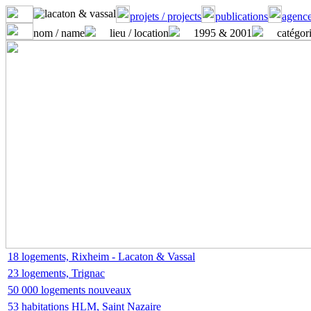
projets / projects
publications
agence
nom / name
lieu / location
1995 & 2001
catégori
18 logements, Rixheim - Lacaton & Vassal
23 logements, Trignac
50 000 logements nouveaux
53 habitations HLM, Saint Nazaire