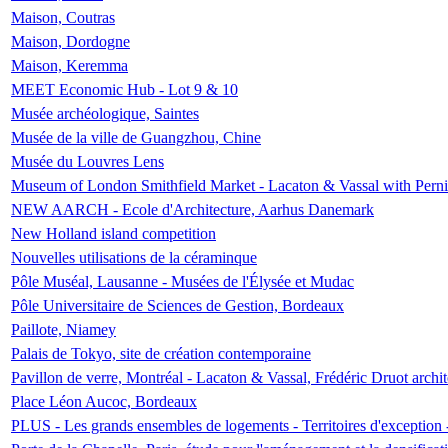
Maison, Coutras
Maison, Dordogne
Maison, Keremma
MEET Economic Hub - Lot 9 & 10
Musée archéologique, Saintes
Musée de la ville de Guangzhou, Chine
Musée du Louvres Lens
Museum of London Smithfield Market - Lacaton & Vassal with Pernil
NEW AARCH - Ecole d'Architecture, Aarhus Danemark
New Holland island competition
Nouvelles utilisations de la céraminque
Pôle Muséal, Lausanne - Musées de l'Élysée et Mudac
Pôle Universitaire de Sciences de Gestion, Bordeaux
Paillote, Niamey
Palais de Tokyo, site de création contemporaine
Pavillon de verre, Montréal - Lacaton & Vassal, Frédéric Druot arch
Place Léon Aucoc, Bordeaux
PLUS - Les grands ensembles de logements - Territoires d'exception 