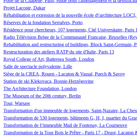
Porte de la Chapelle, Paris, étude pour l'aménagement et la densificat
Projet Lacoste, Dakar
Réhabilitation et extension de la nouvelle école d\'architecture LOCI
Réserves de la fondation Serralves, Porto
Résidence pour chercheurs, 107 logements, Cité Universitaire, Paris 
Radio Télévision Belge de la Communauté Française, Bruxelles (Rey
Rehabilitation and restructuring of buildings, Block Saint-Germain, P
Restructuration des ateliers RATP du site d'Italie, Paris 13
Royal College of Art, Battersea South, London
Salle de spectacle polyvalente, Lille
Siège de la CREA, Rouen - Lacaton & Vassal, Puech & Savoy
Station de ski Klekovaca, Bosnie-Herzégovine
The Architecture Foundation, London
The Museum of the 20th century, Berlin
Tour, Warsaw
Transformation d'un immeuble de logements, Saint-Nazaire, La Ches
Transformation de 530 logements, bâtiments G, H, I, quartier du Gra
Transformation de l\'immeuble Mail de Fontenay, La Courneuve
Transformation de la Tour Bois le Prêtre - Paris 17 - Druot, Lacaton 