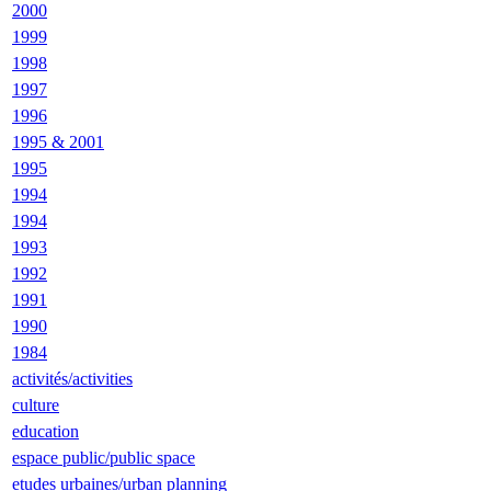
2000
1999
1998
1997
1996
1995 & 2001
1995
1994
1994
1993
1992
1991
1990
1984
activités/activities
culture
education
espace public/public space
etudes urbaines/urban planning