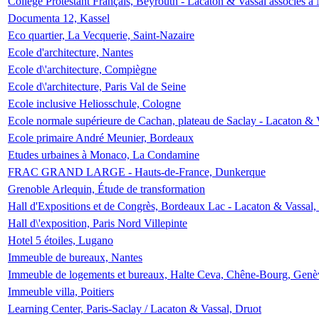
Collège Protestant Français, Beyrouth - Lacaton & Vassal associés à N
Documenta 12, Kassel
Eco quartier, La Vecquerie, Saint-Nazaire
Ecole d'architecture, Nantes
Ecole d\'architecture, Compiègne
Ecole d\'architecture, Paris Val de Seine
Ecole inclusive Heliosschule, Cologne
Ecole normale supérieure de Cachan, plateau de Saclay - Lacaton & 
Ecole primaire André Meunier, Bordeaux
Etudes urbaines à Monaco, La Condamine
FRAC GRAND LARGE - Hauts-de-France, Dunkerque
Grenoble Arlequin, Étude de transformation
Hall d'Expositions et de Congrès, Bordeaux Lac - Lacaton & Vassal
Hall d\'exposition, Paris Nord Villepinte
Hotel 5 étoiles, Lugano
Immeuble de bureaux, Nantes
Immeuble de logements et bureaux, Halte Ceva, Chêne-Bourg, Genè
Immeuble villa, Poitiers
Learning Center, Paris-Saclay / Lacaton & Vassal, Druot