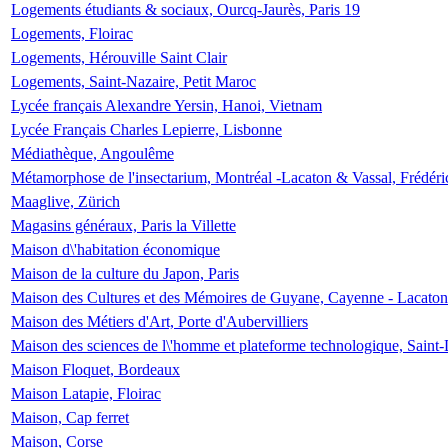
Logements étudiants & sociaux, Ourcq-Jaurès, Paris 19
Logements, Floirac
Logements, Hérouville Saint Clair
Logements, Saint-Nazaire, Petit Maroc
Lycée français Alexandre Yersin, Hanoi, Vietnam
Lycée Français Charles Lepierre, Lisbonne
Médiathèque, Angoulême
Métamorphose de l'insectarium, Montréal -Lacaton & Vassal, Frédéri
Maaglive, Zürich
Magasins généraux, Paris la Villette
Maison d\'habitation économique
Maison de la culture du Japon, Paris
Maison des Cultures et des Mémoires de Guyane, Cayenne - Lacaton
Maison des Métiers d'Art, Porte d'Aubervilliers
Maison des sciences de l\'homme et plateforme technologique, Saint
Maison Floquet, Bordeaux
Maison Latapie, Floirac
Maison, Cap ferret
Maison, Corse