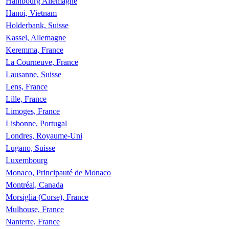
Hambourg Allemagne
Hanoi, Vietnam
Holderbank, Suisse
Kassel, Allemagne
Keremma, France
La Courneuve, France
Lausanne, Suisse
Lens, France
Lille, France
Limoges, France
Lisbonne, Portugal
Londres, Royaume-Uni
Lugano, Suisse
Luxembourg
Monaco, Principauté de Monaco
Montréal, Canada
Morsiglia (Corse), France
Mulhouse, France
Nanterre, France