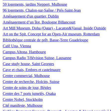
59 logements, jardins Neppert, Mulhouse
96 logements, Chalon-sur-Saône / Prés-Saint-Jean
Aménagement d'un quartier, Dublin
Aménagement d’un îlot, Boulogne Billancourt
Art Mill Museum, Doha (Qatar) - Lacaton&Vassal, Inside Outside
Art on the Spit. Concept for an Open-Air museum, Rotterdam
Bibliothèque centrale de prêt, Basse-Terre Guadeloupe
Café Una, Vienna
Campus Altona, Hambourg
Campus Radio Télévision Suisse, Lausanne
Case study house, Saint Georges
Cave et chais, Embres et castelmaure
Centre commercial, Mulhouse
Centre de recherche, Holcim, Suisse
Centre de soins de jour, Bègles
Centre des 7 ports jumelés, Osaka
Centre Nobel, Stockholm
Cité manifeste, Mulhouse