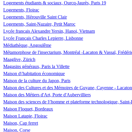
Logements étudiants & sociaux, Ourcq-Jaurès, Paris 19
Logements, Floirac
Logements, Hérouville Saint Clair
Logements, Saint-Nazaire, Petit Maroc
Lycée français Alexandre Yersin, Hanoi, Vietnam
Lycée Français Charles Lepierre, Lisbonne
Médiathèque, Angoulême
Métamorphose de l'insectarium, Montréal -Lacaton & Vassal, Frédéri
Maaglive, Zürich
Magasins généraux, Paris la Villette
Maison d\'habitation économique
Maison de la culture du Japon, Paris
Maison des Cultures et des Mémoires de Guyane, Cayenne - Lacaton
Maison des Métiers d'Art, Porte d'Aubervilliers
Maison des sciences de l\'homme et plateforme technologique, Saint
Maison Floquet, Bordeaux
Maison Latapie, Floirac
Maison, Cap ferret
Maison, Corse