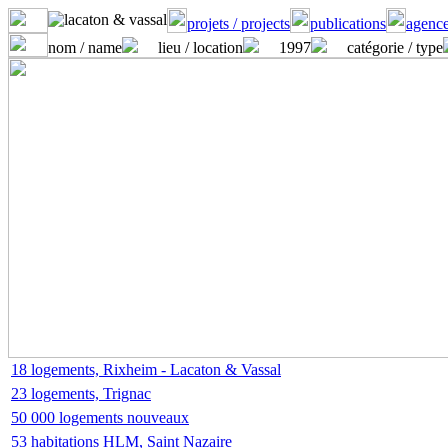
projets / projects
publications
agence
nom / name
lieu / location
1997
catégorie / type
18 logements, Rixheim - Lacaton & Vassal
23 logements, Trignac
50 000 logements nouveaux
53 habitations HLM, Saint Nazaire