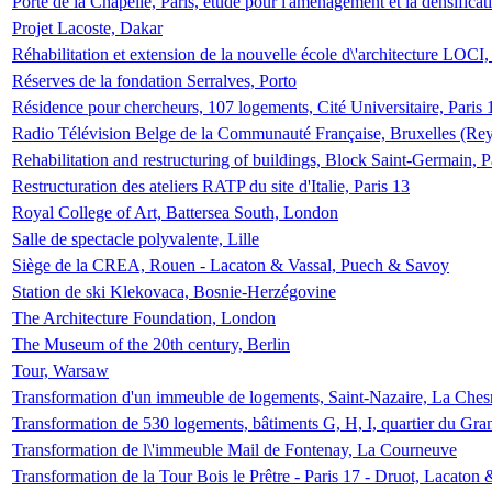
Porte de la Chapelle, Paris, étude pour l'aménagement et la densificat
Projet Lacoste, Dakar
Réhabilitation et extension de la nouvelle école d\'architecture LOCI
Réserves de la fondation Serralves, Porto
Résidence pour chercheurs, 107 logements, Cité Universitaire, Paris 
Radio Télévision Belge de la Communauté Française, Bruxelles (Rey
Rehabilitation and restructuring of buildings, Block Saint-Germain, P
Restructuration des ateliers RATP du site d'Italie, Paris 13
Royal College of Art, Battersea South, London
Salle de spectacle polyvalente, Lille
Siège de la CREA, Rouen - Lacaton & Vassal, Puech & Savoy
Station de ski Klekovaca, Bosnie-Herzégovine
The Architecture Foundation, London
The Museum of the 20th century, Berlin
Tour, Warsaw
Transformation d'un immeuble de logements, Saint-Nazaire, La Ches
Transformation de 530 logements, bâtiments G, H, I, quartier du Gra
Transformation de l\'immeuble Mail de Fontenay, La Courneuve
Transformation de la Tour Bois le Prêtre - Paris 17 - Druot, Lacaton 