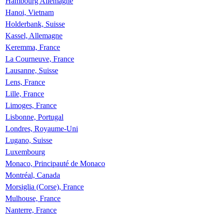
Hambourg Allemagne
Hanoi, Vietnam
Holderbank, Suisse
Kassel, Allemagne
Keremma, France
La Courneuve, France
Lausanne, Suisse
Lens, France
Lille, France
Limoges, France
Lisbonne, Portugal
Londres, Royaume-Uni
Lugano, Suisse
Luxembourg
Monaco, Principauté de Monaco
Montréal, Canada
Morsiglia (Corse), France
Mulhouse, France
Nanterre, France