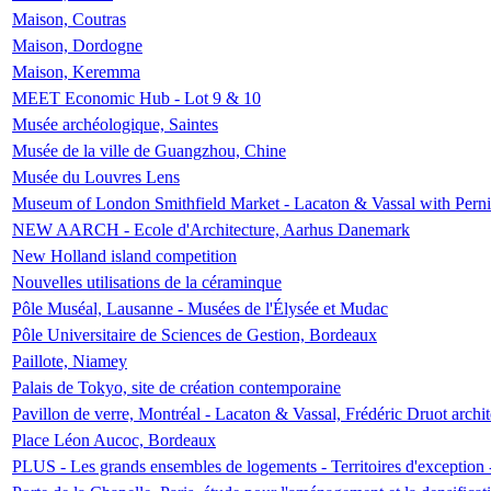
Maison, Coutras
Maison, Dordogne
Maison, Keremma
MEET Economic Hub - Lot 9 & 10
Musée archéologique, Saintes
Musée de la ville de Guangzhou, Chine
Musée du Louvres Lens
Museum of London Smithfield Market - Lacaton & Vassal with Pernil
NEW AARCH - Ecole d'Architecture, Aarhus Danemark
New Holland island competition
Nouvelles utilisations de la céraminque
Pôle Muséal, Lausanne - Musées de l'Élysée et Mudac
Pôle Universitaire de Sciences de Gestion, Bordeaux
Paillote, Niamey
Palais de Tokyo, site de création contemporaine
Pavillon de verre, Montréal - Lacaton & Vassal, Frédéric Druot arch
Place Léon Aucoc, Bordeaux
PLUS - Les grands ensembles de logements - Territoires d'exception 