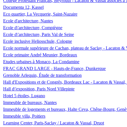
Collège Protestant Français, Beyrouth - Lacaton & Vassal associés à N
Documenta 12, Kassel
Eco quartier, La Vecquerie, Saint-Nazaire
Ecole d'architecture, Nantes
Ecole d\'architecture, Compiègne
Ecole d\'architecture, Paris Val de Seine
Ecole inclusive Heliosschule, Cologne
Ecole normale supérieure de Cachan, plateau de Saclay - Lacaton & 
Ecole primaire André Meunier, Bordeaux
Etudes urbaines à Monaco, La Condamine
FRAC GRAND LARGE - Hauts-de-France, Dunkerque
Grenoble Arlequin, Étude de transformation
Hall d'Expositions et de Congrès, Bordeaux Lac - Lacaton & Vassal
Hall d\'exposition, Paris Nord Villepinte
Hotel 5 étoiles, Lugano
Immeuble de bureaux, Nantes
Immeuble de logements et bureaux, Halte Ceva, Chêne-Bourg, Genè
Immeuble villa, Poitiers
Learning Center, Paris-Saclay / Lacaton & Vassal, Druot