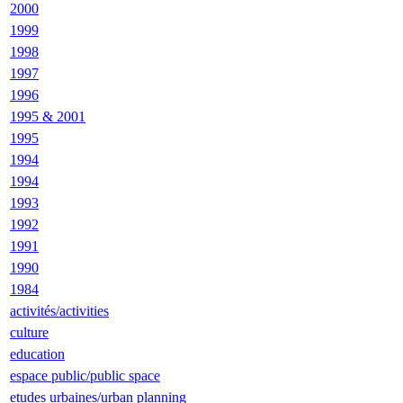
2000
1999
1998
1997
1996
1995 & 2001
1995
1994
1994
1993
1992
1991
1990
1984
activités/activities
culture
education
espace public/public space
etudes urbaines/urban planning