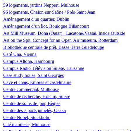
59 logements, jardins Neppert, Mulhouse
96 logements, Chalon-sur-Saône / Prés-Saint-Jean
Aménagement d'un quartier, Dublin
Aménagement d’un îlot, Boulogne Billancourt
Art Mill Museum, Doha (Qatar) - Lacaton&Vassal, Inside Outside
Art on the Spit. Concept for an Open-Air museum, Rotterdam
Bibliothèque centrale de prêt, Basse-Terre Guadeloupe
Café Una, Vienna
Campus Altona, Hambourg
Campus Radio Télévision Suisse, Lausanne
Case study house, Saint Georges
Cave et chais, Embres et castelmaure
Centre commercial, Mulhouse
Centre de recherche, Holcim, Suisse
Centre de soins de jour, Bègles
Centre des 7 ports jumelés, Osaka
Centre Nobel, Stockholm
Cité manifeste, Mulhouse