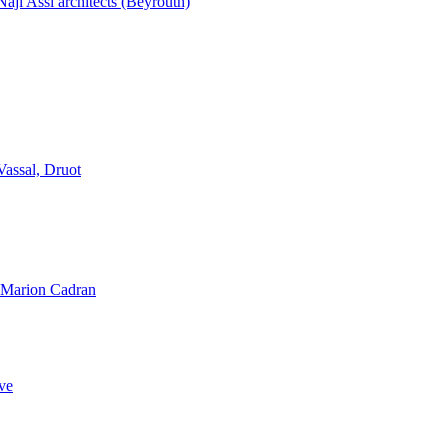
aji Assi architects (Beyrouth)
Vassal, Druot
, Marion Cadran
ve