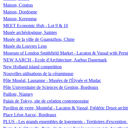
Maison, Coutras
Maison, Dordogne
Maison, Keremma
MEET Economic Hub - Lot 9 & 10
Musée archéologique, Saintes
Musée de la ville de Guangzhou, Chine
Musée du Louvres Lens
Museum of London Smithfield Market - Lacaton & Vassal with Pernil
NEW AARCH - Ecole d'Architecture, Aarhus Danemark
New Holland island competition
Nouvelles utilisations de la céraminque
Pôle Muséal, Lausanne - Musées de l'Élysée et Mudac
Pôle Universitaire de Sciences de Gestion, Bordeaux
Paillote, Niamey
Palais de Tokyo, site de création contemporaine
Pavillon de verre, Montréal - Lacaton & Vassal, Frédéric Druot arch
Place Léon Aucoc, Bordeaux
PLUS - Les grands ensembles de logements - Territoires d'exception 