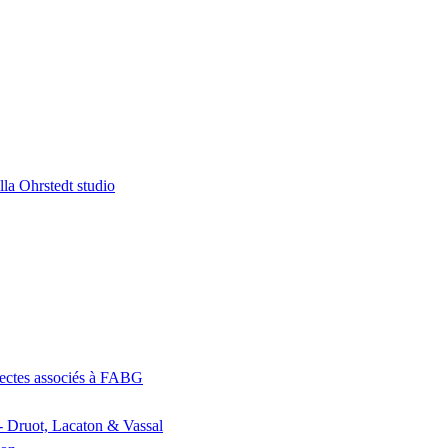
la Ohrstedt studio
itectes associés à FABG
- Druot, Lacaton & Vassal