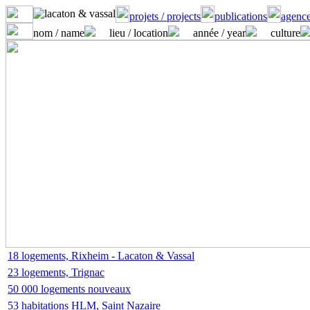
projets / projects
publications
agence
nom / name
lieu / location
année / year
culture
18 logements, Rixheim - Lacaton & Vassal
23 logements, Trignac
50 000 logements nouveaux
53 habitations HLM, Saint Nazaire