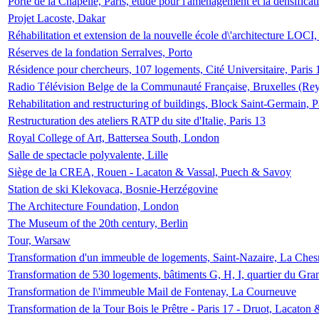
Porte de la Chapelle, Paris, étude pour l'aménagement et la densificat
Projet Lacoste, Dakar
Réhabilitation et extension de la nouvelle école d\'architecture LOCI
Réserves de la fondation Serralves, Porto
Résidence pour chercheurs, 107 logements, Cité Universitaire, Paris 
Radio Télévision Belge de la Communauté Française, Bruxelles (Rey
Rehabilitation and restructuring of buildings, Block Saint-Germain, P
Restructuration des ateliers RATP du site d'Italie, Paris 13
Royal College of Art, Battersea South, London
Salle de spectacle polyvalente, Lille
Siège de la CREA, Rouen - Lacaton & Vassal, Puech & Savoy
Station de ski Klekovaca, Bosnie-Herzégovine
The Architecture Foundation, London
The Museum of the 20th century, Berlin
Tour, Warsaw
Transformation d'un immeuble de logements, Saint-Nazaire, La Ches
Transformation de 530 logements, bâtiments G, H, I, quartier du Gra
Transformation de l\'immeuble Mail de Fontenay, La Courneuve
Transformation de la Tour Bois le Prêtre - Paris 17 - Druot, Lacaton 