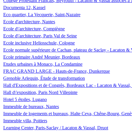
Collège Protestant Français, Beyrouth - Lacaton & Vassal associés à N
Documenta 12, Kassel
Eco quartier, La Vecquerie, Saint-Nazaire
Ecole d'architecture, Nantes
Ecole d\'architecture, Compiègne
Ecole d\'architecture, Paris Val de Seine
Ecole inclusive Heliosschule, Cologne
Ecole normale supérieure de Cachan, plateau de Saclay - Lacaton & 
Ecole primaire André Meunier, Bordeaux
Etudes urbaines à Monaco, La Condamine
FRAC GRAND LARGE - Hauts-de-France, Dunkerque
Grenoble Arlequin, Étude de transformation
Hall d'Expositions et de Congrès, Bordeaux Lac - Lacaton & Vassal
Hall d\'exposition, Paris Nord Villepinte
Hotel 5 étoiles, Lugano
Immeuble de bureaux, Nantes
Immeuble de logements et bureaux, Halte Ceva, Chêne-Bourg, Genè
Immeuble villa, Poitiers
Learning Center, Paris-Saclay / Lacaton & Vassal, Druot