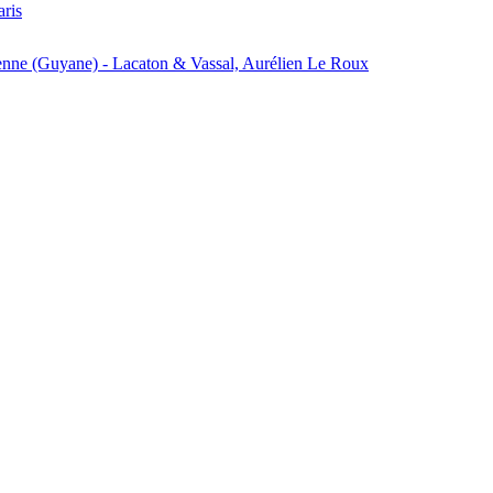
aris
enne (Guyane) - Lacaton & Vassal, Aurélien Le Roux