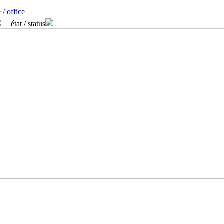
 / office
état / status