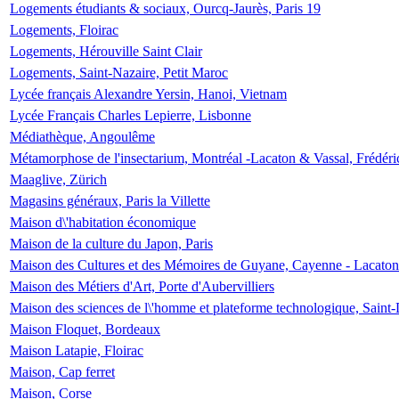
Logements étudiants & sociaux, Ourcq-Jaurès, Paris 19
Logements, Floirac
Logements, Hérouville Saint Clair
Logements, Saint-Nazaire, Petit Maroc
Lycée français Alexandre Yersin, Hanoi, Vietnam
Lycée Français Charles Lepierre, Lisbonne
Médiathèque, Angoulême
Métamorphose de l'insectarium, Montréal -Lacaton & Vassal, Frédéri
Maaglive, Zürich
Magasins généraux, Paris la Villette
Maison d\'habitation économique
Maison de la culture du Japon, Paris
Maison des Cultures et des Mémoires de Guyane, Cayenne - Lacaton
Maison des Métiers d'Art, Porte d'Aubervilliers
Maison des sciences de l\'homme et plateforme technologique, Saint
Maison Floquet, Bordeaux
Maison Latapie, Floirac
Maison, Cap ferret
Maison, Corse