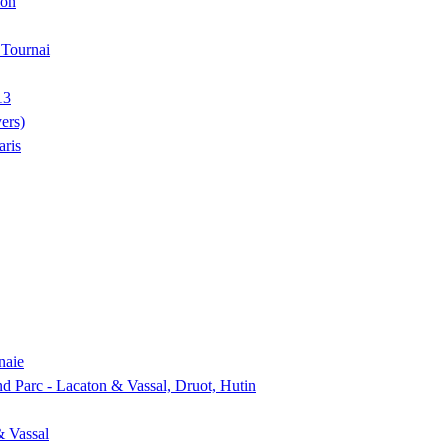
ion
, Tournai
13
ers)
aris
naie
nd Parc - Lacaton & Vassal, Druot, Hutin
& Vassal