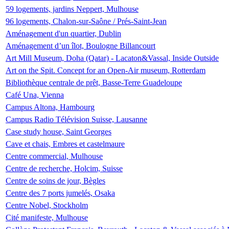
59 logements, jardins Neppert, Mulhouse
96 logements, Chalon-sur-Saône / Prés-Saint-Jean
Aménagement d'un quartier, Dublin
Aménagement d’un îlot, Boulogne Billancourt
Art Mill Museum, Doha (Qatar) - Lacaton&Vassal, Inside Outside
Art on the Spit. Concept for an Open-Air museum, Rotterdam
Bibliothèque centrale de prêt, Basse-Terre Guadeloupe
Café Una, Vienna
Campus Altona, Hambourg
Campus Radio Télévision Suisse, Lausanne
Case study house, Saint Georges
Cave et chais, Embres et castelmaure
Centre commercial, Mulhouse
Centre de recherche, Holcim, Suisse
Centre de soins de jour, Bègles
Centre des 7 ports jumelés, Osaka
Centre Nobel, Stockholm
Cité manifeste, Mulhouse