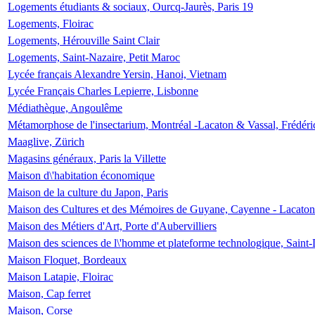
Logements étudiants & sociaux, Ourcq-Jaurès, Paris 19
Logements, Floirac
Logements, Hérouville Saint Clair
Logements, Saint-Nazaire, Petit Maroc
Lycée français Alexandre Yersin, Hanoi, Vietnam
Lycée Français Charles Lepierre, Lisbonne
Médiathèque, Angoulême
Métamorphose de l'insectarium, Montréal -Lacaton & Vassal, Frédéri
Maaglive, Zürich
Magasins généraux, Paris la Villette
Maison d\'habitation économique
Maison de la culture du Japon, Paris
Maison des Cultures et des Mémoires de Guyane, Cayenne - Lacaton
Maison des Métiers d'Art, Porte d'Aubervilliers
Maison des sciences de l\'homme et plateforme technologique, Saint
Maison Floquet, Bordeaux
Maison Latapie, Floirac
Maison, Cap ferret
Maison, Corse