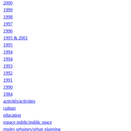
2000
1999
1998
1997
1996
1995 & 2001
1995
1994
1994
1993
1992
1991
1990
1984
activités/activities
culture
education
espace public/public space
etudes urbaines/urban planning