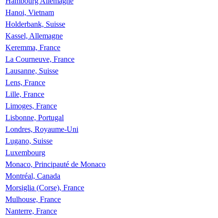
Hambourg Allemagne
Hanoi, Vietnam
Holderbank, Suisse
Kassel, Allemagne
Keremma, France
La Courneuve, France
Lausanne, Suisse
Lens, France
Lille, France
Limoges, France
Lisbonne, Portugal
Londres, Royaume-Uni
Lugano, Suisse
Luxembourg
Monaco, Principauté de Monaco
Montréal, Canada
Morsiglia (Corse), France
Mulhouse, France
Nanterre, France