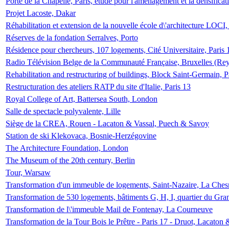
Porte de la Chapelle, Paris, étude pour l'aménagement et la densificat
Projet Lacoste, Dakar
Réhabilitation et extension de la nouvelle école d\'architecture LOCI
Réserves de la fondation Serralves, Porto
Résidence pour chercheurs, 107 logements, Cité Universitaire, Paris 
Radio Télévision Belge de la Communauté Française, Bruxelles (Rey
Rehabilitation and restructuring of buildings, Block Saint-Germain, P
Restructuration des ateliers RATP du site d'Italie, Paris 13
Royal College of Art, Battersea South, London
Salle de spectacle polyvalente, Lille
Siège de la CREA, Rouen - Lacaton & Vassal, Puech & Savoy
Station de ski Klekovaca, Bosnie-Herzégovine
The Architecture Foundation, London
The Museum of the 20th century, Berlin
Tour, Warsaw
Transformation d'un immeuble de logements, Saint-Nazaire, La Ches
Transformation de 530 logements, bâtiments G, H, I, quartier du Gra
Transformation de l\'immeuble Mail de Fontenay, La Courneuve
Transformation de la Tour Bois le Prêtre - Paris 17 - Druot, Lacaton 