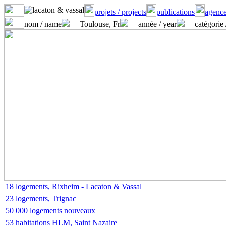
projets / projects
publications
agence
nom / name
Toulouse, Fr
année / year
catégorie 
18 logements, Rixheim - Lacaton & Vassal
23 logements, Trignac
50 000 logements nouveaux
53 habitations HLM, Saint Nazaire