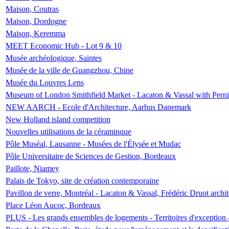
Maison, Coutras
Maison, Dordogne
Maison, Keremma
MEET Economic Hub - Lot 9 & 10
Musée archéologique, Saintes
Musée de la ville de Guangzhou, Chine
Musée du Louvres Lens
Museum of London Smithfield Market - Lacaton & Vassal with Pernil
NEW AARCH - Ecole d'Architecture, Aarhus Danemark
New Holland island competition
Nouvelles utilisations de la céraminque
Pôle Muséal, Lausanne - Musées de l'Élysée et Mudac
Pôle Universitaire de Sciences de Gestion, Bordeaux
Paillote, Niamey
Palais de Tokyo, site de création contemporaine
Pavillon de verre, Montréal - Lacaton & Vassal, Frédéric Druot arch
Place Léon Aucoc, Bordeaux
PLUS - Les grands ensembles de logements - Territoires d'exception 