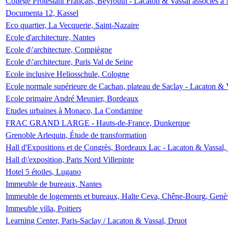
Collège Protestant Français, Beyrouth - Lacaton & Vassal associés à N
Documenta 12, Kassel
Eco quartier, La Vecquerie, Saint-Nazaire
Ecole d'architecture, Nantes
Ecole d\'architecture, Compiègne
Ecole d\'architecture, Paris Val de Seine
Ecole inclusive Heliosschule, Cologne
Ecole normale supérieure de Cachan, plateau de Saclay - Lacaton & 
Ecole primaire André Meunier, Bordeaux
Etudes urbaines à Monaco, La Condamine
FRAC GRAND LARGE - Hauts-de-France, Dunkerque
Grenoble Arlequin, Étude de transformation
Hall d'Expositions et de Congrès, Bordeaux Lac - Lacaton & Vassal
Hall d\'exposition, Paris Nord Villepinte
Hotel 5 étoiles, Lugano
Immeuble de bureaux, Nantes
Immeuble de logements et bureaux, Halte Ceva, Chêne-Bourg, Genè
Immeuble villa, Poitiers
Learning Center, Paris-Saclay / Lacaton & Vassal, Druot