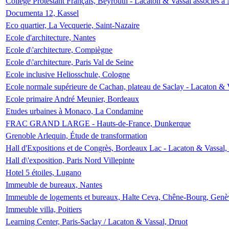
Collège Protestant Français, Beyrouth - Lacaton & Vassal associés à N
Documenta 12, Kassel
Eco quartier, La Vecquerie, Saint-Nazaire
Ecole d'architecture, Nantes
Ecole d\'architecture, Compiègne
Ecole d\'architecture, Paris Val de Seine
Ecole inclusive Heliosschule, Cologne
Ecole normale supérieure de Cachan, plateau de Saclay - Lacaton & 
Ecole primaire André Meunier, Bordeaux
Etudes urbaines à Monaco, La Condamine
FRAC GRAND LARGE - Hauts-de-France, Dunkerque
Grenoble Arlequin, Étude de transformation
Hall d'Expositions et de Congrès, Bordeaux Lac - Lacaton & Vassal
Hall d\'exposition, Paris Nord Villepinte
Hotel 5 étoiles, Lugano
Immeuble de bureaux, Nantes
Immeuble de logements et bureaux, Halte Ceva, Chêne-Bourg, Genè
Immeuble villa, Poitiers
Learning Center, Paris-Saclay / Lacaton & Vassal, Druot