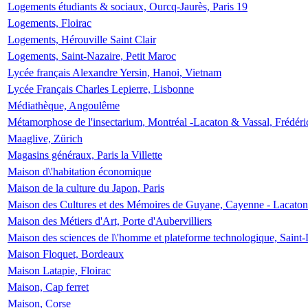
Logements étudiants & sociaux, Ourcq-Jaurès, Paris 19
Logements, Floirac
Logements, Hérouville Saint Clair
Logements, Saint-Nazaire, Petit Maroc
Lycée français Alexandre Yersin, Hanoi, Vietnam
Lycée Français Charles Lepierre, Lisbonne
Médiathèque, Angoulême
Métamorphose de l'insectarium, Montréal -Lacaton & Vassal, Frédéri
Maaglive, Zürich
Magasins généraux, Paris la Villette
Maison d\'habitation économique
Maison de la culture du Japon, Paris
Maison des Cultures et des Mémoires de Guyane, Cayenne - Lacaton
Maison des Métiers d'Art, Porte d'Aubervilliers
Maison des sciences de l\'homme et plateforme technologique, Saint
Maison Floquet, Bordeaux
Maison Latapie, Floirac
Maison, Cap ferret
Maison, Corse