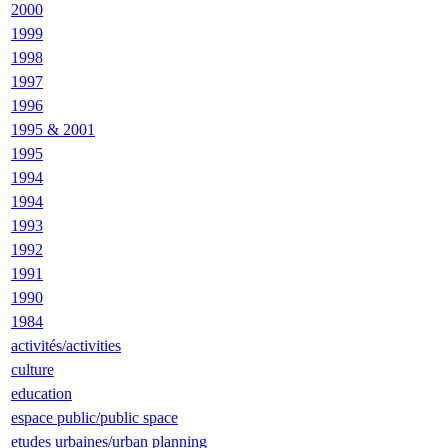
2000
1999
1998
1997
1996
1995 & 2001
1995
1994
1994
1993
1992
1991
1990
1984
activités/activities
culture
education
espace public/public space
etudes urbaines/urban planning