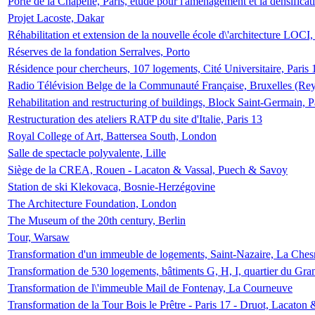
Porte de la Chapelle, Paris, étude pour l'aménagement et la densificat
Projet Lacoste, Dakar
Réhabilitation et extension de la nouvelle école d\'architecture LOCI
Réserves de la fondation Serralves, Porto
Résidence pour chercheurs, 107 logements, Cité Universitaire, Paris 
Radio Télévision Belge de la Communauté Française, Bruxelles (Rey
Rehabilitation and restructuring of buildings, Block Saint-Germain, P
Restructuration des ateliers RATP du site d'Italie, Paris 13
Royal College of Art, Battersea South, London
Salle de spectacle polyvalente, Lille
Siège de la CREA, Rouen - Lacaton & Vassal, Puech & Savoy
Station de ski Klekovaca, Bosnie-Herzégovine
The Architecture Foundation, London
The Museum of the 20th century, Berlin
Tour, Warsaw
Transformation d'un immeuble de logements, Saint-Nazaire, La Ches
Transformation de 530 logements, bâtiments G, H, I, quartier du Gra
Transformation de l\'immeuble Mail de Fontenay, La Courneuve
Transformation de la Tour Bois le Prêtre - Paris 17 - Druot, Lacaton 