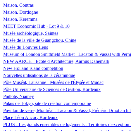
Maison, Coutras
Maison, Dordogne
Maison, Keremma
MEET Economic Hub - Lot 9 & 10
Musée archéologique, Saintes
Musée de la ville de Guangzhou, Chine
Musée du Louvres Lens
Museum of London Smithfield Market - Lacaton & Vassal with Pernil
NEW AARCH - Ecole d'Architecture, Aarhus Danemark
New Holland island competition
Nouvelles utilisations de la céraminque
Pôle Muséal, Lausanne - Musées de l'Élysée et Mudac
Pôle Universitaire de Sciences de Gestion, Bordeaux
Paillote, Niamey
Palais de Tokyo, site de création contemporaine
Pavillon de verre, Montréal - Lacaton & Vassal, Frédéric Druot arch
Place Léon Aucoc, Bordeaux
PLUS - Les grands ensembles de logements - Territoires d'exception 