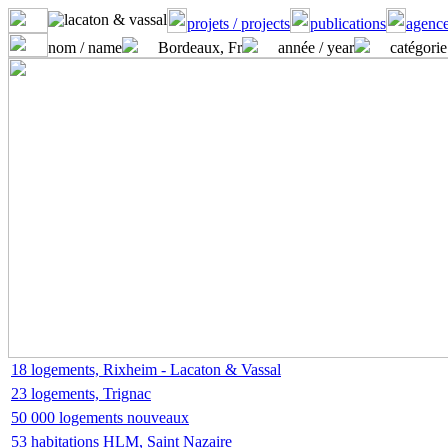
projets / projects
publications
agence
nom / name
Bordeaux, Fr
année / year
catégorie
18 logements, Rixheim - Lacaton & Vassal
23 logements, Trignac
50 000 logements nouveaux
53 habitations HLM, Saint Nazaire