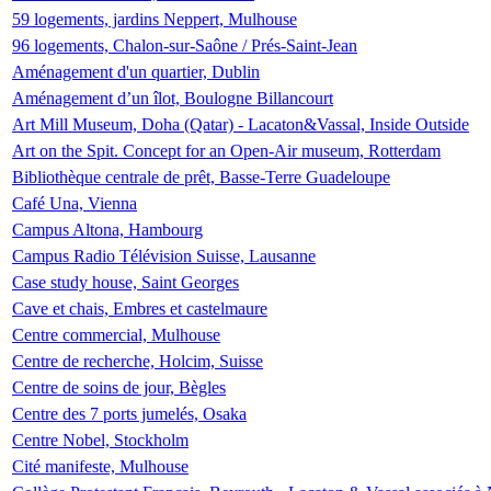
59 logements, jardins Neppert, Mulhouse
96 logements, Chalon-sur-Saône / Prés-Saint-Jean
Aménagement d'un quartier, Dublin
Aménagement d’un îlot, Boulogne Billancourt
Art Mill Museum, Doha (Qatar) - Lacaton&Vassal, Inside Outside
Art on the Spit. Concept for an Open-Air museum, Rotterdam
Bibliothèque centrale de prêt, Basse-Terre Guadeloupe
Café Una, Vienna
Campus Altona, Hambourg
Campus Radio Télévision Suisse, Lausanne
Case study house, Saint Georges
Cave et chais, Embres et castelmaure
Centre commercial, Mulhouse
Centre de recherche, Holcim, Suisse
Centre de soins de jour, Bègles
Centre des 7 ports jumelés, Osaka
Centre Nobel, Stockholm
Cité manifeste, Mulhouse