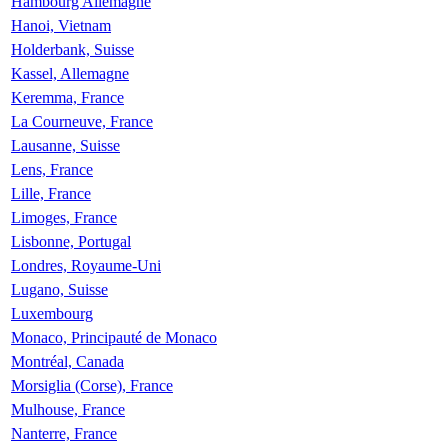
Hambourg Allemagne
Hanoi, Vietnam
Holderbank, Suisse
Kassel, Allemagne
Keremma, France
La Courneuve, France
Lausanne, Suisse
Lens, France
Lille, France
Limoges, France
Lisbonne, Portugal
Londres, Royaume-Uni
Lugano, Suisse
Luxembourg
Monaco, Principauté de Monaco
Montréal, Canada
Morsiglia (Corse), France
Mulhouse, France
Nanterre, France