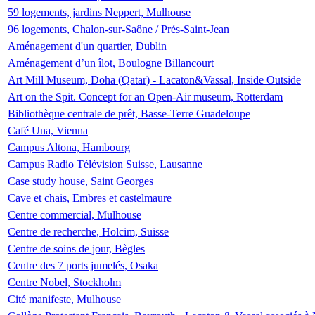
59 logements, jardins Neppert, Mulhouse
96 logements, Chalon-sur-Saône / Prés-Saint-Jean
Aménagement d'un quartier, Dublin
Aménagement d’un îlot, Boulogne Billancourt
Art Mill Museum, Doha (Qatar) - Lacaton&Vassal, Inside Outside
Art on the Spit. Concept for an Open-Air museum, Rotterdam
Bibliothèque centrale de prêt, Basse-Terre Guadeloupe
Café Una, Vienna
Campus Altona, Hambourg
Campus Radio Télévision Suisse, Lausanne
Case study house, Saint Georges
Cave et chais, Embres et castelmaure
Centre commercial, Mulhouse
Centre de recherche, Holcim, Suisse
Centre de soins de jour, Bègles
Centre des 7 ports jumelés, Osaka
Centre Nobel, Stockholm
Cité manifeste, Mulhouse