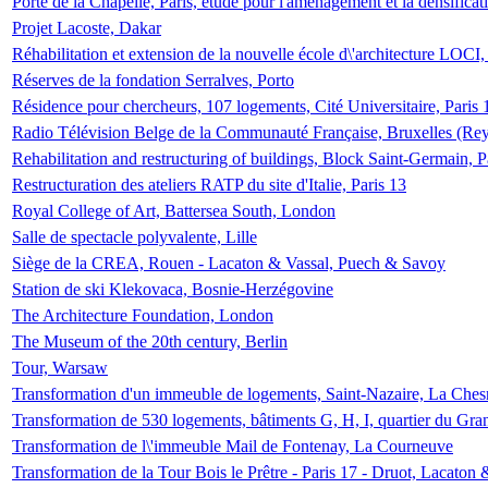
Porte de la Chapelle, Paris, étude pour l'aménagement et la densificat
Projet Lacoste, Dakar
Réhabilitation et extension de la nouvelle école d\'architecture LOCI
Réserves de la fondation Serralves, Porto
Résidence pour chercheurs, 107 logements, Cité Universitaire, Paris 
Radio Télévision Belge de la Communauté Française, Bruxelles (Rey
Rehabilitation and restructuring of buildings, Block Saint-Germain, P
Restructuration des ateliers RATP du site d'Italie, Paris 13
Royal College of Art, Battersea South, London
Salle de spectacle polyvalente, Lille
Siège de la CREA, Rouen - Lacaton & Vassal, Puech & Savoy
Station de ski Klekovaca, Bosnie-Herzégovine
The Architecture Foundation, London
The Museum of the 20th century, Berlin
Tour, Warsaw
Transformation d'un immeuble de logements, Saint-Nazaire, La Ches
Transformation de 530 logements, bâtiments G, H, I, quartier du Gra
Transformation de l\'immeuble Mail de Fontenay, La Courneuve
Transformation de la Tour Bois le Prêtre - Paris 17 - Druot, Lacaton 