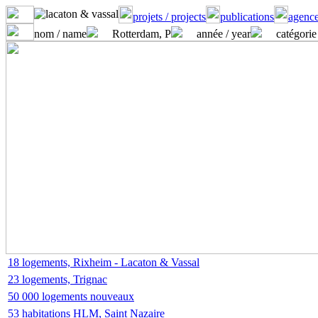
projets / projects
publications
agence
nom / name
Rotterdam, P
année / year
catégorie
18 logements, Rixheim - Lacaton & Vassal
23 logements, Trignac
50 000 logements nouveaux
53 habitations HLM, Saint Nazaire