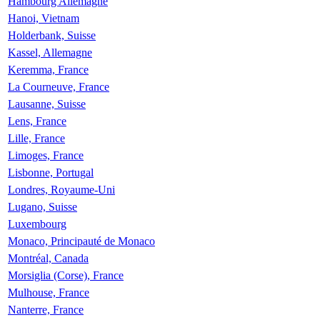
Hambourg Allemagne
Hanoi, Vietnam
Holderbank, Suisse
Kassel, Allemagne
Keremma, France
La Courneuve, France
Lausanne, Suisse
Lens, France
Lille, France
Limoges, France
Lisbonne, Portugal
Londres, Royaume-Uni
Lugano, Suisse
Luxembourg
Monaco, Principauté de Monaco
Montréal, Canada
Morsiglia (Corse), France
Mulhouse, France
Nanterre, France