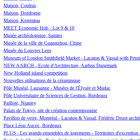
Maison, Coutras
Maison, Dordogne
Maison, Keremma
MEET Economic Hub - Lot 9 & 10
Musée archéologique, Saintes
Musée de la ville de Guangzhou, Chine
Musée du Louvres Lens
Museum of London Smithfield Market - Lacaton & Vassal with Pernil
NEW AARCH - Ecole d'Architecture, Aarhus Danemark
New Holland island competition
Nouvelles utilisations de la céraminque
Pôle Muséal, Lausanne - Musées de l'Élysée et Mudac
Pôle Universitaire de Sciences de Gestion, Bordeaux
Paillote, Niamey
Palais de Tokyo, site de création contemporaine
Pavillon de verre, Montréal - Lacaton & Vassal, Frédéric Druot arch
Place Léon Aucoc, Bordeaux
PLUS - Les grands ensembles de logements - Territoires d'exception 