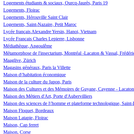
Logements étudiants & sociaux, Ourcq-Jaurès, Paris 19
Logements, Floirac
Logements, Hérouville Saint Clair
Logements, Saint-Nazaire, Petit Maroc
Lycée français Alexandre Yersin, Hanoi, Vietnam
Lycée Français Charles Lepierre, Lisbonne
Médiathèque, Angoulême
Métamorphose de l'insectarium, Montréal -Lacaton & Vassal, Frédéri
Maaglive, Zürich
Magasins généraux, Paris la Villette
Maison d\'habitation économique
Maison de la culture du Japon, Paris
Maison des Cultures et des Mémoires de Guyane, Cayenne - Lacaton
Maison des Métiers d'Art, Porte d'Aubervilliers
Maison des sciences de l\'homme et plateforme technologique, Saint
Maison Floquet, Bordeaux
Maison Latapie, Floirac
Maison, Cap ferret
Maison, Corse