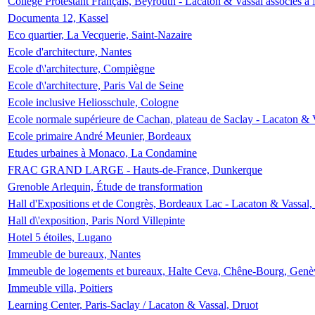
Collège Protestant Français, Beyrouth - Lacaton & Vassal associés à N
Documenta 12, Kassel
Eco quartier, La Vecquerie, Saint-Nazaire
Ecole d'architecture, Nantes
Ecole d\'architecture, Compiègne
Ecole d\'architecture, Paris Val de Seine
Ecole inclusive Heliosschule, Cologne
Ecole normale supérieure de Cachan, plateau de Saclay - Lacaton & 
Ecole primaire André Meunier, Bordeaux
Etudes urbaines à Monaco, La Condamine
FRAC GRAND LARGE - Hauts-de-France, Dunkerque
Grenoble Arlequin, Étude de transformation
Hall d'Expositions et de Congrès, Bordeaux Lac - Lacaton & Vassal
Hall d\'exposition, Paris Nord Villepinte
Hotel 5 étoiles, Lugano
Immeuble de bureaux, Nantes
Immeuble de logements et bureaux, Halte Ceva, Chêne-Bourg, Genè
Immeuble villa, Poitiers
Learning Center, Paris-Saclay / Lacaton & Vassal, Druot