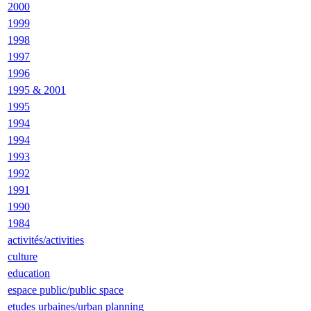
2000
1999
1998
1997
1996
1995 & 2001
1995
1994
1994
1993
1992
1991
1990
1984
activités/activities
culture
education
espace public/public space
etudes urbaines/urban planning