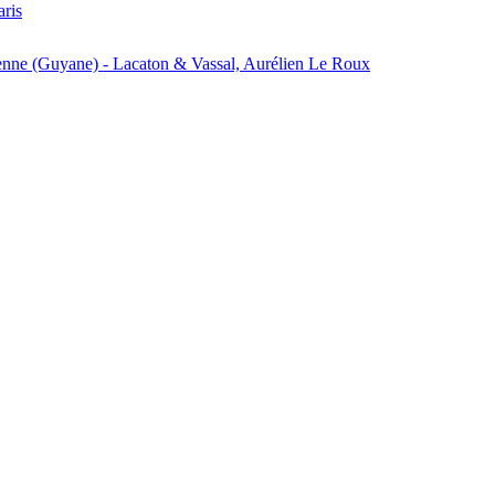
aris
enne (Guyane) - Lacaton & Vassal, Aurélien Le Roux