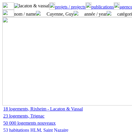
projets / projects
publications
agence
nom / name
Cayenne, Guy
année / year
catégori
18 logements, Rixheim - Lacaton & Vassal
23 logements, Trignac
50 000 logements nouveaux
53 habitations HLM, Saint Nazaire