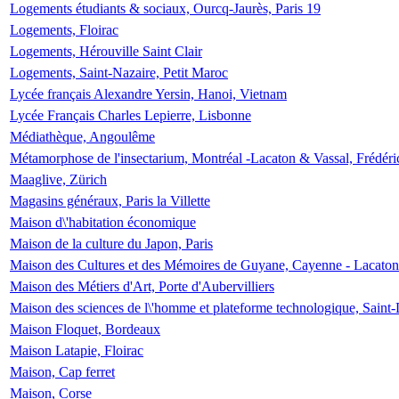
Logements étudiants & sociaux, Ourcq-Jaurès, Paris 19
Logements, Floirac
Logements, Hérouville Saint Clair
Logements, Saint-Nazaire, Petit Maroc
Lycée français Alexandre Yersin, Hanoi, Vietnam
Lycée Français Charles Lepierre, Lisbonne
Médiathèque, Angoulême
Métamorphose de l'insectarium, Montréal -Lacaton & Vassal, Frédéri
Maaglive, Zürich
Magasins généraux, Paris la Villette
Maison d\'habitation économique
Maison de la culture du Japon, Paris
Maison des Cultures et des Mémoires de Guyane, Cayenne - Lacaton
Maison des Métiers d'Art, Porte d'Aubervilliers
Maison des sciences de l\'homme et plateforme technologique, Saint
Maison Floquet, Bordeaux
Maison Latapie, Floirac
Maison, Cap ferret
Maison, Corse