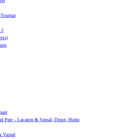
ion
, Tournai
13
ers)
aris
naie
nd Parc - Lacaton & Vassal, Druot, Hutin
& Vassal