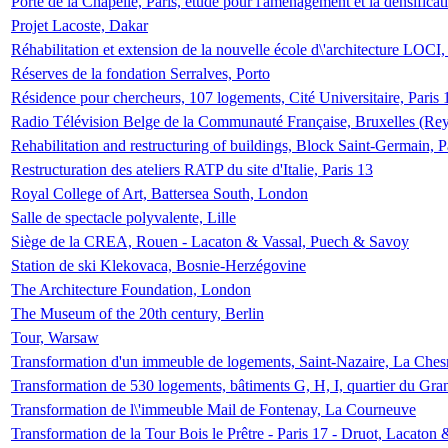
Porte de la Chapelle, Paris, étude pour l'aménagement et la densificat
Projet Lacoste, Dakar
Réhabilitation et extension de la nouvelle école d\'architecture LOCI
Réserves de la fondation Serralves, Porto
Résidence pour chercheurs, 107 logements, Cité Universitaire, Paris 
Radio Télévision Belge de la Communauté Française, Bruxelles (Rey
Rehabilitation and restructuring of buildings, Block Saint-Germain, P
Restructuration des ateliers RATP du site d'Italie, Paris 13
Royal College of Art, Battersea South, London
Salle de spectacle polyvalente, Lille
Siège de la CREA, Rouen - Lacaton & Vassal, Puech & Savoy
Station de ski Klekovaca, Bosnie-Herzégovine
The Architecture Foundation, London
The Museum of the 20th century, Berlin
Tour, Warsaw
Transformation d'un immeuble de logements, Saint-Nazaire, La Ches
Transformation de 530 logements, bâtiments G, H, I, quartier du Gra
Transformation de l\'immeuble Mail de Fontenay, La Courneuve
Transformation de la Tour Bois le Prêtre - Paris 17 - Druot, Lacaton 