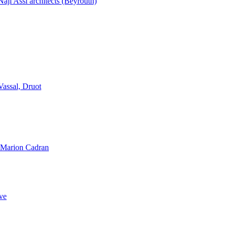
aji Assi architects (Beyrouth)
Vassal, Druot
, Marion Cadran
ve