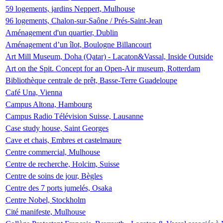
59 logements, jardins Neppert, Mulhouse
96 logements, Chalon-sur-Saône / Prés-Saint-Jean
Aménagement d'un quartier, Dublin
Aménagement d’un îlot, Boulogne Billancourt
Art Mill Museum, Doha (Qatar) - Lacaton&Vassal, Inside Outside
Art on the Spit. Concept for an Open-Air museum, Rotterdam
Bibliothèque centrale de prêt, Basse-Terre Guadeloupe
Café Una, Vienna
Campus Altona, Hambourg
Campus Radio Télévision Suisse, Lausanne
Case study house, Saint Georges
Cave et chais, Embres et castelmaure
Centre commercial, Mulhouse
Centre de recherche, Holcim, Suisse
Centre de soins de jour, Bègles
Centre des 7 ports jumelés, Osaka
Centre Nobel, Stockholm
Cité manifeste, Mulhouse