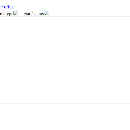
 / office
e / type
état / status