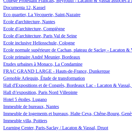
Collège Protestant Français, Beyrouth - Lacaton & Vassal associés à N
Documenta 12, Kassel
Eco quartier, La Vecquerie, Saint-Nazaire
Ecole d'architecture, Nantes
Ecole d\'architecture, Compiègne
Ecole d\'architecture, Paris Val de Seine
Ecole inclusive Heliosschule, Cologne
Ecole normale supérieure de Cachan, plateau de Saclay - Lacaton & 
Ecole primaire André Meunier, Bordeaux
Etudes urbaines à Monaco, La Condamine
FRAC GRAND LARGE - Hauts-de-France, Dunkerque
Grenoble Arlequin, Étude de transformation
Hall d'Expositions et de Congrès, Bordeaux Lac - Lacaton & Vassal
Hall d\'exposition, Paris Nord Villepinte
Hotel 5 étoiles, Lugano
Immeuble de bureaux, Nantes
Immeuble de logements et bureaux, Halte Ceva, Chêne-Bourg, Genè
Immeuble villa, Poitiers
Learning Center, Paris-Saclay / Lacaton & Vassal, Druot