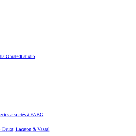
la Ohrstedt studio
itectes associés à FABG
- Druot, Lacaton & Vassal