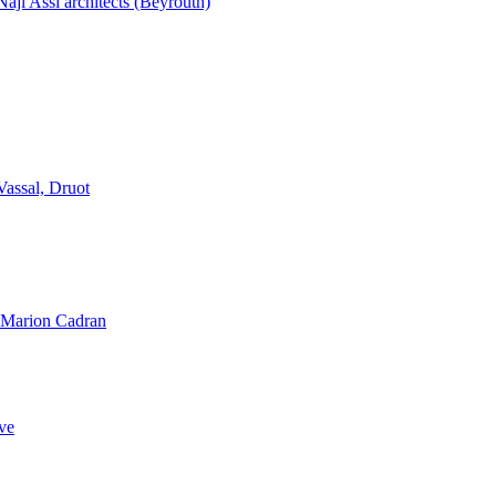
aji Assi architects (Beyrouth)
Vassal, Druot
, Marion Cadran
ve