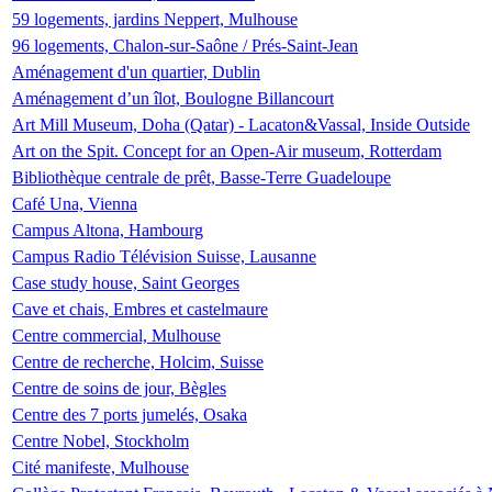
59 logements, jardins Neppert, Mulhouse
96 logements, Chalon-sur-Saône / Prés-Saint-Jean
Aménagement d'un quartier, Dublin
Aménagement d’un îlot, Boulogne Billancourt
Art Mill Museum, Doha (Qatar) - Lacaton&Vassal, Inside Outside
Art on the Spit. Concept for an Open-Air museum, Rotterdam
Bibliothèque centrale de prêt, Basse-Terre Guadeloupe
Café Una, Vienna
Campus Altona, Hambourg
Campus Radio Télévision Suisse, Lausanne
Case study house, Saint Georges
Cave et chais, Embres et castelmaure
Centre commercial, Mulhouse
Centre de recherche, Holcim, Suisse
Centre de soins de jour, Bègles
Centre des 7 ports jumelés, Osaka
Centre Nobel, Stockholm
Cité manifeste, Mulhouse