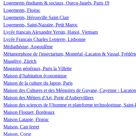
Logements étudiants & sociaux, Ourcq-Jaurès, Paris 19
Logements, Floirac
Logements, Hérouville Saint Clair
Logements, Saint-Nazaire, Petit Maroc
Lycée français Alexandre Yersin, Hanoi, Vietnam
Lycée Français Charles Lepierre, Lisbonne
Médiathèque, Angoulême
Métamorphose de l'insectarium, Montréal -Lacaton & Vassal, Frédéri
Maaglive, Zürich
Magasins généraux, Paris la Villette
Maison d\'habitation économique
Maison de la culture du Japon, Paris
Maison des Cultures et des Mémoires de Guyane, Cayenne - Lacaton
Maison des Métiers d'Art, Porte d'Aubervilliers
Maison des sciences de l\'homme et plateforme technologique, Saint
Maison Floquet, Bordeaux
Maison Latapie, Floirac
Maison, Cap ferret
Maison, Corse