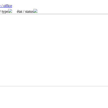
 / office
/ type
état / status