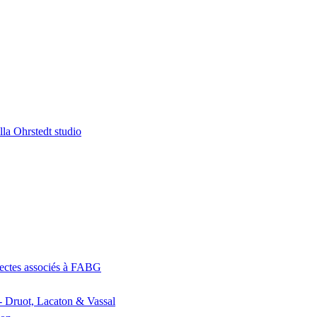
la Ohrstedt studio
itectes associés à FABG
- Druot, Lacaton & Vassal