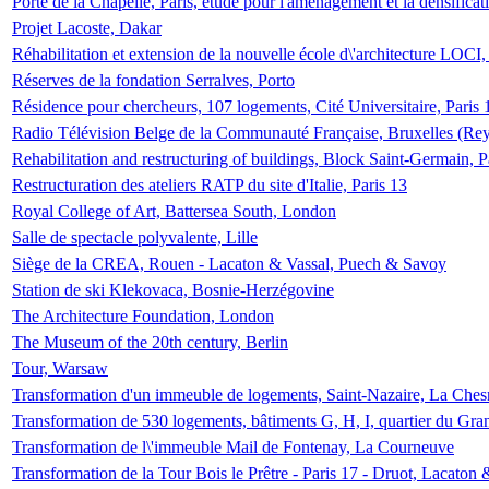
Porte de la Chapelle, Paris, étude pour l'aménagement et la densificat
Projet Lacoste, Dakar
Réhabilitation et extension de la nouvelle école d\'architecture LOCI
Réserves de la fondation Serralves, Porto
Résidence pour chercheurs, 107 logements, Cité Universitaire, Paris 
Radio Télévision Belge de la Communauté Française, Bruxelles (Rey
Rehabilitation and restructuring of buildings, Block Saint-Germain, P
Restructuration des ateliers RATP du site d'Italie, Paris 13
Royal College of Art, Battersea South, London
Salle de spectacle polyvalente, Lille
Siège de la CREA, Rouen - Lacaton & Vassal, Puech & Savoy
Station de ski Klekovaca, Bosnie-Herzégovine
The Architecture Foundation, London
The Museum of the 20th century, Berlin
Tour, Warsaw
Transformation d'un immeuble de logements, Saint-Nazaire, La Ches
Transformation de 530 logements, bâtiments G, H, I, quartier du Gra
Transformation de l\'immeuble Mail de Fontenay, La Courneuve
Transformation de la Tour Bois le Prêtre - Paris 17 - Druot, Lacaton 