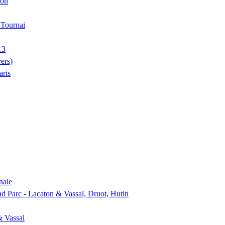
ion
, Tournai
13
ers)
aris
naie
nd Parc - Lacaton & Vassal, Druot, Hutin
& Vassal