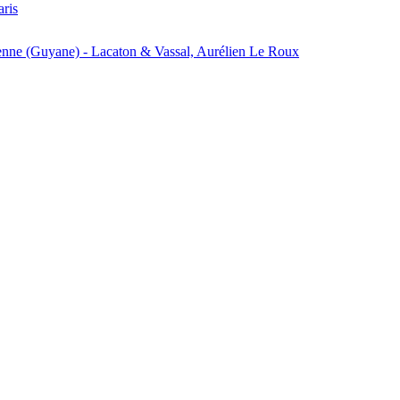
aris
enne (Guyane) - Lacaton & Vassal, Aurélien Le Roux