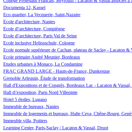
Collège Protestant Français, Beyrouth - Lacaton & Vassal associés à N
Documenta 12, Kassel
Eco quartier, La Vecquerie, Saint-Nazaire
Ecole d'architecture, Nantes
Ecole d\'architecture, Compiègne
Ecole d\'architecture, Paris Val de Seine
Ecole inclusive Heliosschule, Cologne
Ecole normale supérieure de Cachan, plateau de Saclay - Lacaton & 
Ecole primaire André Meunier, Bordeaux
Etudes urbaines à Monaco, La Condamine
FRAC GRAND LARGE - Hauts-de-France, Dunkerque
Grenoble Arlequin, Étude de transformation
Hall d'Expositions et de Congrès, Bordeaux Lac - Lacaton & Vassal
Hall d\'exposition, Paris Nord Villepinte
Hotel 5 étoiles, Lugano
Immeuble de bureaux, Nantes
Immeuble de logements et bureaux, Halte Ceva, Chêne-Bourg, Genè
Immeuble villa, Poitiers
Learning Center, Paris-Saclay / Lacaton & Vassal, Druot