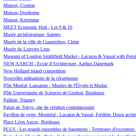
Maison, Coutras
Maison, Dordogne
Maison, Keremma
MEET Economic Hub - Lot 9 & 10
Musée archéologique, Saintes
Musée de la ville de Guangzhou, Chine
Musée du Louvres Lens
Museum of London Smithfield Market - Lacaton & Vassal with Pernil
NEW AARCH - Ecole d'Architecture, Aarhus Danemark
New Holland island competition
Nouvelles utilisations de la céraminque
Pôle Muséal, Lausanne - Musées de l'Élysée et Mudac
Pôle Universitaire de Sciences de Gestion, Bordeaux
Paillote, Niamey
Palais de Tokyo, site de création contemporaine
Pavillon de verre, Montréal - Lacaton & Vassal, Frédéric Druot arch
Place Léon Aucoc, Bordeaux
PLUS - Les grands ensembles de logements - Territoires d'exception 