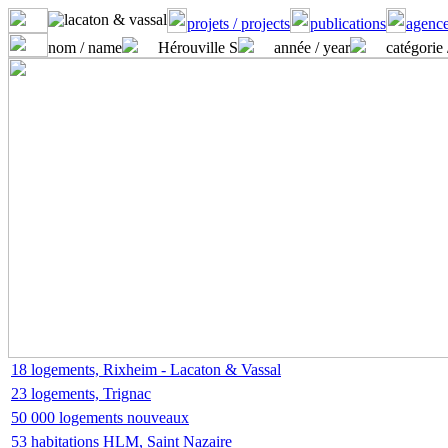
projets / projects
publications
agence
nom / name
Hérouville S
année / year
catégorie 
18 logements, Rixheim - Lacaton & Vassal
23 logements, Trignac
50 000 logements nouveaux
53 habitations HLM, Saint Nazaire