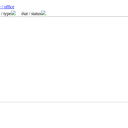
 / office
 / type
état / status