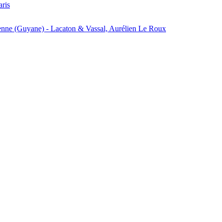
aris
enne (Guyane) - Lacaton & Vassal, Aurélien Le Roux