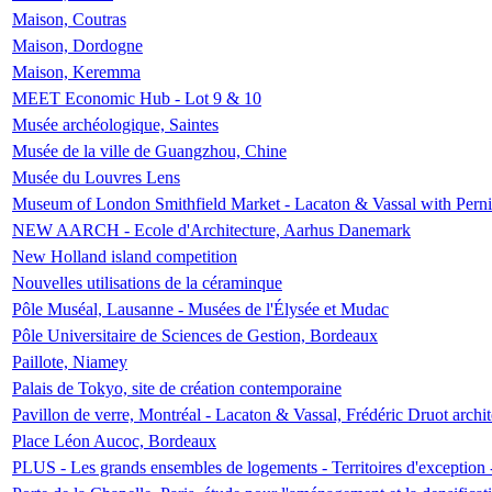
Maison, Coutras
Maison, Dordogne
Maison, Keremma
MEET Economic Hub - Lot 9 & 10
Musée archéologique, Saintes
Musée de la ville de Guangzhou, Chine
Musée du Louvres Lens
Museum of London Smithfield Market - Lacaton & Vassal with Pernil
NEW AARCH - Ecole d'Architecture, Aarhus Danemark
New Holland island competition
Nouvelles utilisations de la céraminque
Pôle Muséal, Lausanne - Musées de l'Élysée et Mudac
Pôle Universitaire de Sciences de Gestion, Bordeaux
Paillote, Niamey
Palais de Tokyo, site de création contemporaine
Pavillon de verre, Montréal - Lacaton & Vassal, Frédéric Druot arch
Place Léon Aucoc, Bordeaux
PLUS - Les grands ensembles de logements - Territoires d'exception 