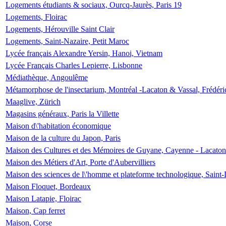
Logements étudiants & sociaux, Ourcq-Jaurès, Paris 19
Logements, Floirac
Logements, Hérouville Saint Clair
Logements, Saint-Nazaire, Petit Maroc
Lycée français Alexandre Yersin, Hanoi, Vietnam
Lycée Français Charles Lepierre, Lisbonne
Médiathèque, Angoulême
Métamorphose de l'insectarium, Montréal -Lacaton & Vassal, Frédéri
Maaglive, Zürich
Magasins généraux, Paris la Villette
Maison d\'habitation économique
Maison de la culture du Japon, Paris
Maison des Cultures et des Mémoires de Guyane, Cayenne - Lacaton
Maison des Métiers d'Art, Porte d'Aubervilliers
Maison des sciences de l\'homme et plateforme technologique, Saint
Maison Floquet, Bordeaux
Maison Latapie, Floirac
Maison, Cap ferret
Maison, Corse