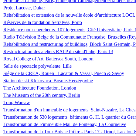
Porte de la Chapelle, Paris, étude pour l'aménagement et la densificat
Projet Lacoste, Dakar
Réhabilitation et extension de la nouvelle école d\'architecture LOCI
Réserves de la fondation Serralves, Porto
Résidence pour chercheurs, 107 logements, Cité Universitaire, Paris 
Radio Télévision Belge de la Communauté Française, Bruxelles (Rey
Rehabilitation and restructuring of buildings, Block Saint-Germain, P
Restructuration des ateliers RATP du site d'Italie, Paris 13
Royal College of Art, Battersea South, London
Salle de spectacle polyvalente, Lille
Siège de la CREA, Rouen - Lacaton & Vassal, Puech & Savoy
Station de ski Klekovaca, Bosnie-Herzégovine
The Architecture Foundation, London
The Museum of the 20th century, Berlin
Tour, Warsaw
Transformation d'un immeuble de logements, Saint-Nazaire, La Ches
Transformation de 530 logements, bâtiments G, H, I, quartier du Gra
Transformation de l\'immeuble Mail de Fontenay, La Courneuve
Transformation de la Tour Bois le Prêtre - Paris 17 - Druot, Lacaton 