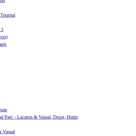
ion
, Tournai
13
ers)
aris
naie
nd Parc - Lacaton & Vassal, Druot, Hutin
& Vassal