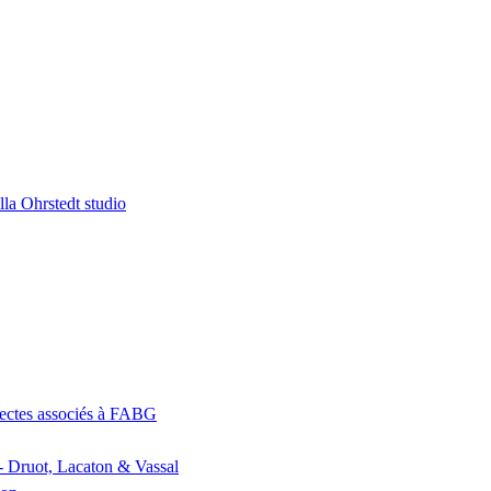
la Ohrstedt studio
itectes associés à FABG
- Druot, Lacaton & Vassal