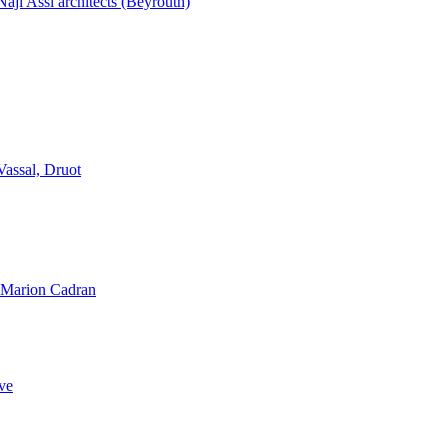
aji Assi architects (Beyrouth)
Vassal, Druot
, Marion Cadran
ve