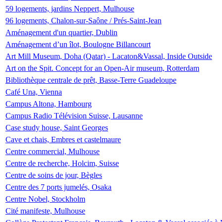
59 logements, jardins Neppert, Mulhouse
96 logements, Chalon-sur-Saône / Prés-Saint-Jean
Aménagement d'un quartier, Dublin
Aménagement d’un îlot, Boulogne Billancourt
Art Mill Museum, Doha (Qatar) - Lacaton&Vassal, Inside Outside
Art on the Spit. Concept for an Open-Air museum, Rotterdam
Bibliothèque centrale de prêt, Basse-Terre Guadeloupe
Café Una, Vienna
Campus Altona, Hambourg
Campus Radio Télévision Suisse, Lausanne
Case study house, Saint Georges
Cave et chais, Embres et castelmaure
Centre commercial, Mulhouse
Centre de recherche, Holcim, Suisse
Centre de soins de jour, Bègles
Centre des 7 ports jumelés, Osaka
Centre Nobel, Stockholm
Cité manifeste, Mulhouse