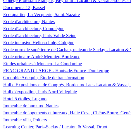
Collège Protestant Français, Beyrouth - Lacaton & Vassal associés à N
Documenta 12, Kassel
Eco quartier, La Vecquerie, Saint-Nazaire
Ecole d'architecture, Nantes
Ecole d\'architecture, Compiègne
Ecole d\'architecture, Paris Val de Seine
Ecole inclusive Heliosschule, Cologne
Ecole normale supérieure de Cachan, plateau de Saclay - Lacaton & 
Ecole primaire André Meunier, Bordeaux
Etudes urbaines à Monaco, La Condamine
FRAC GRAND LARGE - Hauts-de-France, Dunkerque
Grenoble Arlequin, Étude de transformation
Hall d'Expositions et de Congrès, Bordeaux Lac - Lacaton & Vassal
Hall d\'exposition, Paris Nord Villepinte
Hotel 5 étoiles, Lugano
Immeuble de bureaux, Nantes
Immeuble de logements et bureaux, Halte Ceva, Chêne-Bourg, Genè
Immeuble villa, Poitiers
Learning Center, Paris-Saclay / Lacaton & Vassal, Druot