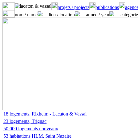
projets / projects
publications
agence
nom / name
lieu / location
année / year
catégorie
18 logements, Rixheim - Lacaton & Vassal
23 logements, Trignac
50 000 logements nouveaux
53 habitations HLM, Saint Nazaire