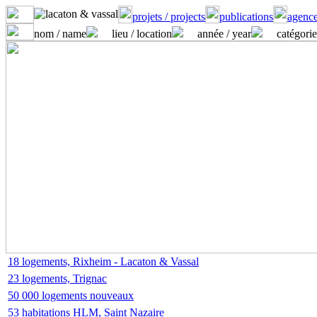
projets / projects
publications
agence
nom / name
lieu / location
année / year
catégorie
18 logements, Rixheim - Lacaton & Vassal
23 logements, Trignac
50 000 logements nouveaux
53 habitations HLM, Saint Nazaire