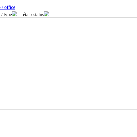
 / office
 / type
état / status