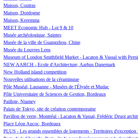
Maison, Coutras
Maison, Dordogne
Maison, Keremma
MEET Economic Hub - Lot 9 & 10
Musée archéologique, Saintes
Musée de la ville de Guangzhou, Chine
Musée du Louvres Lens
Museum of London Smithfield Market - Lacaton & Vassal with Pernil
NEW AARCH - Ecole d'Architecture, Aarhus Danemark
New Holland island competition
Nouvelles utilisations de la céraminque
Pôle Muséal, Lausanne - Musées de l'Élysée et Mudac
Pôle Universitaire de Sciences de Gestion, Bordeaux
Paillote, Niamey
Palais de Tokyo, site de création contemporaine
Pavillon de verre, Montréal - Lacaton & Vassal, Frédéric Druot arch
Place Léon Aucoc, Bordeaux
PLUS - Les grands ensembles de logements - Territoires d'exception 