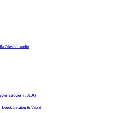
la Ohrstedt studio
itectes associés à FABG
- Druot, Lacaton & Vassal