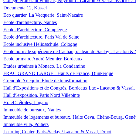
Collège Protestant Français, Beyrouth - Lacaton & Vassal associés à N
Documenta 12, Kassel
Eco quartier, La Vecquerie, Saint-Nazaire
Ecole d'architecture, Nantes
Ecole d\'architecture, Compiègne
Ecole d\'architecture, Paris Val de Seine
Ecole inclusive Heliosschule, Cologne
Ecole normale supérieure de Cachan, plateau de Saclay - Lacaton & 
Ecole primaire André Meunier, Bordeaux
Etudes urbaines à Monaco, La Condamine
FRAC GRAND LARGE - Hauts-de-France, Dunkerque
Grenoble Arlequin, Étude de transformation
Hall d'Expositions et de Congrès, Bordeaux Lac - Lacaton & Vassal
Hall d\'exposition, Paris Nord Villepinte
Hotel 5 étoiles, Lugano
Immeuble de bureaux, Nantes
Immeuble de logements et bureaux, Halte Ceva, Chêne-Bourg, Genè
Immeuble villa, Poitiers
Learning Center, Paris-Saclay / Lacaton & Vassal, Druot