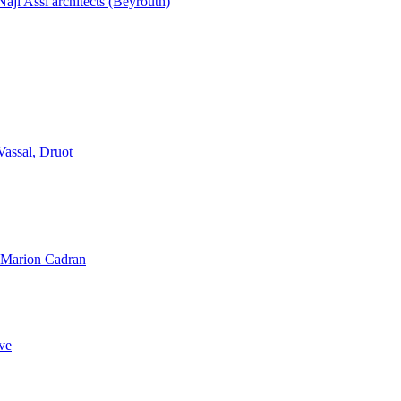
aji Assi architects (Beyrouth)
Vassal, Druot
, Marion Cadran
ve