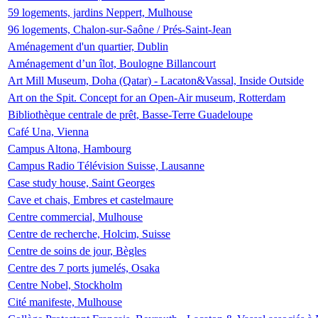
59 logements, jardins Neppert, Mulhouse
96 logements, Chalon-sur-Saône / Prés-Saint-Jean
Aménagement d'un quartier, Dublin
Aménagement d’un îlot, Boulogne Billancourt
Art Mill Museum, Doha (Qatar) - Lacaton&Vassal, Inside Outside
Art on the Spit. Concept for an Open-Air museum, Rotterdam
Bibliothèque centrale de prêt, Basse-Terre Guadeloupe
Café Una, Vienna
Campus Altona, Hambourg
Campus Radio Télévision Suisse, Lausanne
Case study house, Saint Georges
Cave et chais, Embres et castelmaure
Centre commercial, Mulhouse
Centre de recherche, Holcim, Suisse
Centre de soins de jour, Bègles
Centre des 7 ports jumelés, Osaka
Centre Nobel, Stockholm
Cité manifeste, Mulhouse