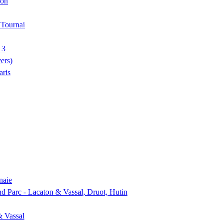
ion
, Tournai
13
ers)
aris
naie
nd Parc - Lacaton & Vassal, Druot, Hutin
& Vassal