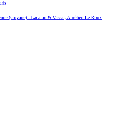
aris
enne (Guyane) - Lacaton & Vassal, Aurélien Le Roux