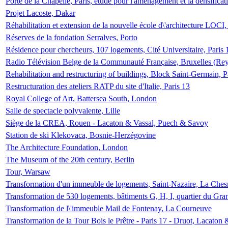
Porte de la Chapelle, Paris, étude pour l'aménagement et la densificat
Projet Lacoste, Dakar
Réhabilitation et extension de la nouvelle école d\'architecture LOCI
Réserves de la fondation Serralves, Porto
Résidence pour chercheurs, 107 logements, Cité Universitaire, Paris 
Radio Télévision Belge de la Communauté Française, Bruxelles (Rey
Rehabilitation and restructuring of buildings, Block Saint-Germain, P
Restructuration des ateliers RATP du site d'Italie, Paris 13
Royal College of Art, Battersea South, London
Salle de spectacle polyvalente, Lille
Siège de la CREA, Rouen - Lacaton & Vassal, Puech & Savoy
Station de ski Klekovaca, Bosnie-Herzégovine
The Architecture Foundation, London
The Museum of the 20th century, Berlin
Tour, Warsaw
Transformation d'un immeuble de logements, Saint-Nazaire, La Ches
Transformation de 530 logements, bâtiments G, H, I, quartier du Gra
Transformation de l\'immeuble Mail de Fontenay, La Courneuve
Transformation de la Tour Bois le Prêtre - Paris 17 - Druot, Lacaton 