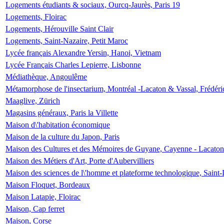
Logements étudiants & sociaux, Ourcq-Jaurès, Paris 19
Logements, Floirac
Logements, Hérouville Saint Clair
Logements, Saint-Nazaire, Petit Maroc
Lycée français Alexandre Yersin, Hanoi, Vietnam
Lycée Français Charles Lepierre, Lisbonne
Médiathèque, Angoulême
Métamorphose de l'insectarium, Montréal -Lacaton & Vassal, Frédéri
Maaglive, Zürich
Magasins généraux, Paris la Villette
Maison d\'habitation économique
Maison de la culture du Japon, Paris
Maison des Cultures et des Mémoires de Guyane, Cayenne - Lacaton
Maison des Métiers d'Art, Porte d'Aubervilliers
Maison des sciences de l\'homme et plateforme technologique, Saint
Maison Floquet, Bordeaux
Maison Latapie, Floirac
Maison, Cap ferret
Maison, Corse