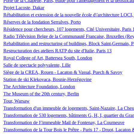
Porte de la Chapelle, Paris, étude pour l'aménagement et la densificat
Projet Lacoste, Dakar
Réhabilitation et extension de la nouvelle école d\'architecture LOCI
Réserves de la fondation Serralves, Porto
Résidence pour chercheurs, 107 logements, Cité Universitaire, Paris 
Radio Télévision Belge de la Communauté Française, Bruxelles (Rey
Rehabilitation and restructuring of buildings, Block Saint-Germain, P
Restructuration des ateliers RATP du site d'Italie, Paris 13
Royal College of Art, Battersea South, London
Salle de spectacle polyvalente, Lille
Siège de la CREA, Rouen - Lacaton & Vassal, Puech & Savoy
Station de ski Klekovaca, Bosnie-Herzégovine
The Architecture Foundation, London
The Museum of the 20th century, Berlin
Tour, Warsaw
Transformation d'un immeuble de logements, Saint-Nazaire, La Ches
Transformation de 530 logements, bâtiments G, H, I, quartier du Gra
Transformation de l\'immeuble Mail de Fontenay, La Courneuve
Transformation de la Tour Bois le Prêtre - Paris 17 - Druot, Lacaton 