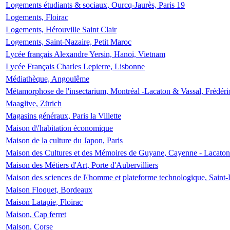
Logements étudiants & sociaux, Ourcq-Jaurès, Paris 19
Logements, Floirac
Logements, Hérouville Saint Clair
Logements, Saint-Nazaire, Petit Maroc
Lycée français Alexandre Yersin, Hanoi, Vietnam
Lycée Français Charles Lepierre, Lisbonne
Médiathèque, Angoulême
Métamorphose de l'insectarium, Montréal -Lacaton & Vassal, Frédéri
Maaglive, Zürich
Magasins généraux, Paris la Villette
Maison d\'habitation économique
Maison de la culture du Japon, Paris
Maison des Cultures et des Mémoires de Guyane, Cayenne - Lacaton
Maison des Métiers d'Art, Porte d'Aubervilliers
Maison des sciences de l\'homme et plateforme technologique, Saint
Maison Floquet, Bordeaux
Maison Latapie, Floirac
Maison, Cap ferret
Maison, Corse