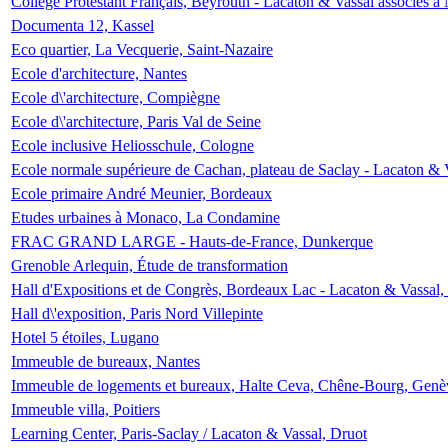
Collège Protestant Français, Beyrouth - Lacaton & Vassal associés à N
Documenta 12, Kassel
Eco quartier, La Vecquerie, Saint-Nazaire
Ecole d'architecture, Nantes
Ecole d\'architecture, Compiègne
Ecole d\'architecture, Paris Val de Seine
Ecole inclusive Heliosschule, Cologne
Ecole normale supérieure de Cachan, plateau de Saclay - Lacaton & 
Ecole primaire André Meunier, Bordeaux
Etudes urbaines à Monaco, La Condamine
FRAC GRAND LARGE - Hauts-de-France, Dunkerque
Grenoble Arlequin, Étude de transformation
Hall d'Expositions et de Congrès, Bordeaux Lac - Lacaton & Vassal
Hall d\'exposition, Paris Nord Villepinte
Hotel 5 étoiles, Lugano
Immeuble de bureaux, Nantes
Immeuble de logements et bureaux, Halte Ceva, Chêne-Bourg, Genè
Immeuble villa, Poitiers
Learning Center, Paris-Saclay / Lacaton & Vassal, Druot