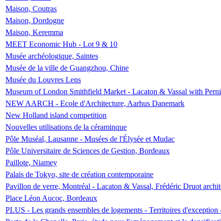
Maison, Coutras
Maison, Dordogne
Maison, Keremma
MEET Economic Hub - Lot 9 & 10
Musée archéologique, Saintes
Musée de la ville de Guangzhou, Chine
Musée du Louvres Lens
Museum of London Smithfield Market - Lacaton & Vassal with Pernil
NEW AARCH - Ecole d'Architecture, Aarhus Danemark
New Holland island competition
Nouvelles utilisations de la céraminque
Pôle Muséal, Lausanne - Musées de l'Élysée et Mudac
Pôle Universitaire de Sciences de Gestion, Bordeaux
Paillote, Niamey
Palais de Tokyo, site de création contemporaine
Pavillon de verre, Montréal - Lacaton & Vassal, Frédéric Druot arch
Place Léon Aucoc, Bordeaux
PLUS - Les grands ensembles de logements - Territoires d'exception 