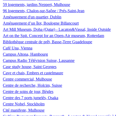
59 logements, jardins Neppert, Mulhouse
96 logements, Chalon-sur-Saône / Prés-Saint-Jean
Aménagement d'un quartier, Dublin
Aménagement d’un îlot, Boulogne Billancourt
Art Mill Museum, Doha (Qatar) - Lacaton&Vassal, Inside Outside
Art on the Spit. Concept for an Open-Air museum, Rotterdam
Bibliothèque centrale de prêt, Basse-Terre Guadeloupe
Café Una, Vienna
Campus Altona, Hambourg
Campus Radio Télévision Suisse, Lausanne
Case study house, Saint Georges
Cave et chais, Embres et castelmaure
Centre commercial, Mulhouse
Centre de recherche, Holcim, Suisse
Centre de soins de jour, Bègles
Centre des 7 ports jumelés, Osaka
Centre Nobel, Stockholm
Cité manifeste, Mulhouse