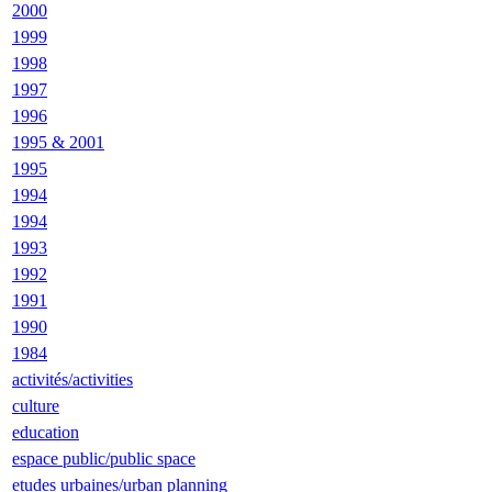
2000
1999
1998
1997
1996
1995 & 2001
1995
1994
1994
1993
1992
1991
1990
1984
activités/activities
culture
education
espace public/public space
etudes urbaines/urban planning