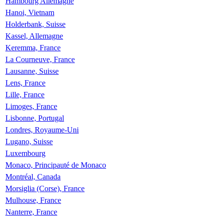
Hambourg Allemagne
Hanoi, Vietnam
Holderbank, Suisse
Kassel, Allemagne
Keremma, France
La Courneuve, France
Lausanne, Suisse
Lens, France
Lille, France
Limoges, France
Lisbonne, Portugal
Londres, Royaume-Uni
Lugano, Suisse
Luxembourg
Monaco, Principauté de Monaco
Montréal, Canada
Morsiglia (Corse), France
Mulhouse, France
Nanterre, France