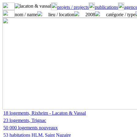
projets / projects
publications
agence
nom / name
lieu / location
2008
catégorie / type
18 logements, Rixheim - Lacaton & Vassal
23 logements, Trignac
50 000 logements nouveaux
53 habitations HLM, Saint Nazaire