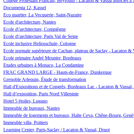
Collège Protestant Français, Beyrouth - Lacaton & Vassal associés à N
Documenta 12, Kassel
Eco quartier, La Vecquerie, Saint-Nazaire
Ecole d'architecture, Nantes
Ecole d\'architecture, Compiègne
Ecole d\'architecture, Paris Val de Seine
Ecole inclusive Heliosschule, Cologne
Ecole normale supérieure de Cachan, plateau de Saclay - Lacaton & 
Ecole primaire André Meunier, Bordeaux
Etudes urbaines à Monaco, La Condamine
FRAC GRAND LARGE - Hauts-de-France, Dunkerque
Grenoble Arlequin, Étude de transformation
Hall d'Expositions et de Congrès, Bordeaux Lac - Lacaton & Vassal
Hall d\'exposition, Paris Nord Villepinte
Hotel 5 étoiles, Lugano
Immeuble de bureaux, Nantes
Immeuble de logements et bureaux, Halte Ceva, Chêne-Bourg, Genè
Immeuble villa, Poitiers
Learning Center, Paris-Saclay / Lacaton & Vassal, Druot