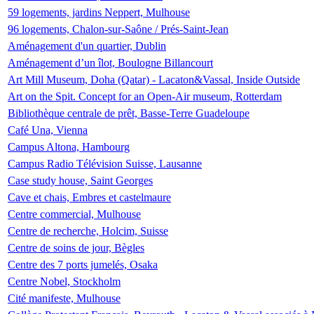
59 logements, jardins Neppert, Mulhouse
96 logements, Chalon-sur-Saône / Prés-Saint-Jean
Aménagement d'un quartier, Dublin
Aménagement d’un îlot, Boulogne Billancourt
Art Mill Museum, Doha (Qatar) - Lacaton&Vassal, Inside Outside
Art on the Spit. Concept for an Open-Air museum, Rotterdam
Bibliothèque centrale de prêt, Basse-Terre Guadeloupe
Café Una, Vienna
Campus Altona, Hambourg
Campus Radio Télévision Suisse, Lausanne
Case study house, Saint Georges
Cave et chais, Embres et castelmaure
Centre commercial, Mulhouse
Centre de recherche, Holcim, Suisse
Centre de soins de jour, Bègles
Centre des 7 ports jumelés, Osaka
Centre Nobel, Stockholm
Cité manifeste, Mulhouse