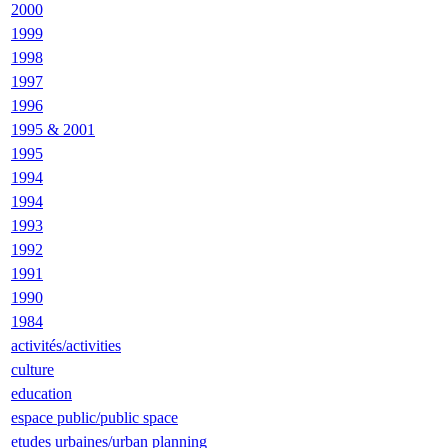
2000
1999
1998
1997
1996
1995 & 2001
1995
1994
1994
1993
1992
1991
1990
1984
activités/activities
culture
education
espace public/public space
etudes urbaines/urban planning