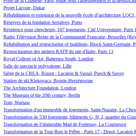
Porte de la Chapelle, Paris, étude pour l'aménagement et la densificat
Projet Lacoste, Dakar
Réhabilitation et extension de la nouvelle école d\'architecture LOCI
Réserves de la fondation Serralves, Porto
Résidence pour chercheurs, 107 logements, Cité Universitaire, Paris 
Radio Télévision Belge de la Communauté Française, Bruxelles (Rey
Rehabilitation and restructuring of buildings, Block Saint-Germain, P
Restructuration des ateliers RATP du site d'Italie, Paris 13
Royal College of Art, Battersea South, London
Salle de spectacle polyvalente, Lille
Siège de la CREA, Rouen - Lacaton & Vassal, Puech & Savoy
Station de ski Klekovaca, Bosnie-Herzégovine
The Architecture Foundation, London
The Museum of the 20th century, Berlin
Tour, Warsaw
Transformation d'un immeuble de logements, Saint-Nazaire, La Ches
Transformation de 530 logements, bâtiments G, H, I, quartier du Gra
Transformation de l\'immeuble Mail de Fontenay, La Courneuve
Transformation de la Tour Bois le Prêtre - Paris 17 - Druot, Lacaton 