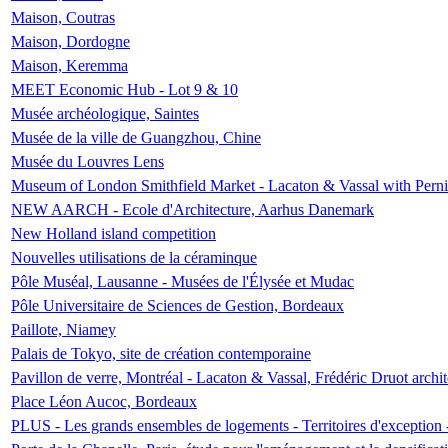
Maison, Coutras
Maison, Dordogne
Maison, Keremma
MEET Economic Hub - Lot 9 & 10
Musée archéologique, Saintes
Musée de la ville de Guangzhou, Chine
Musée du Louvres Lens
Museum of London Smithfield Market - Lacaton & Vassal with Pernil
NEW AARCH - Ecole d'Architecture, Aarhus Danemark
New Holland island competition
Nouvelles utilisations de la céraminque
Pôle Muséal, Lausanne - Musées de l'Élysée et Mudac
Pôle Universitaire de Sciences de Gestion, Bordeaux
Paillote, Niamey
Palais de Tokyo, site de création contemporaine
Pavillon de verre, Montréal - Lacaton & Vassal, Frédéric Druot arch
Place Léon Aucoc, Bordeaux
PLUS - Les grands ensembles de logements - Territoires d'exception 