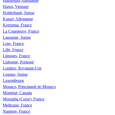
Hambourg Allemagne
Hanoi, Vietnam
Holderbank, Suisse
Kassel, Allemagne
Keremma, France
La Courneuve, France
Lausanne, Suisse
Lens, France
Lille, France
Limoges, France
Lisbonne, Portugal
Londres, Royaume-Uni
Lugano, Suisse
Luxembourg
Monaco, Principauté de Monaco
Montréal, Canada
Morsiglia (Corse), France
Mulhouse, France
Nanterre, France