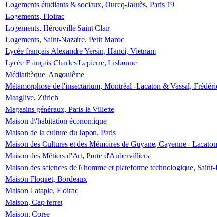
Logements étudiants & sociaux, Ourcq-Jaurès, Paris 19
Logements, Floirac
Logements, Hérouville Saint Clair
Logements, Saint-Nazaire, Petit Maroc
Lycée français Alexandre Yersin, Hanoi, Vietnam
Lycée Français Charles Lepierre, Lisbonne
Médiathèque, Angoulême
Métamorphose de l'insectarium, Montréal -Lacaton & Vassal, Frédéri
Maaglive, Zürich
Magasins généraux, Paris la Villette
Maison d\'habitation économique
Maison de la culture du Japon, Paris
Maison des Cultures et des Mémoires de Guyane, Cayenne - Lacaton
Maison des Métiers d'Art, Porte d'Aubervilliers
Maison des sciences de l\'homme et plateforme technologique, Saint
Maison Floquet, Bordeaux
Maison Latapie, Floirac
Maison, Cap ferret
Maison, Corse