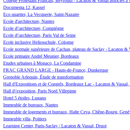
Collège Protestant Français, Beyrouth - Lacaton & Vassal associés à N
Documenta 12, Kassel
Eco quartier, La Vecquerie, Saint-Nazaire
Ecole d'architecture, Nantes
Ecole d\'architecture, Compiègne
Ecole d\'architecture, Paris Val de Seine
Ecole inclusive Heliosschule, Cologne
Ecole normale supérieure de Cachan, plateau de Saclay - Lacaton & 
Ecole primaire André Meunier, Bordeaux
Etudes urbaines à Monaco, La Condamine
FRAC GRAND LARGE - Hauts-de-France, Dunkerque
Grenoble Arlequin, Étude de transformation
Hall d'Expositions et de Congrès, Bordeaux Lac - Lacaton & Vassal
Hall d\'exposition, Paris Nord Villepinte
Hotel 5 étoiles, Lugano
Immeuble de bureaux, Nantes
Immeuble de logements et bureaux, Halte Ceva, Chêne-Bourg, Genè
Immeuble villa, Poitiers
Learning Center, Paris-Saclay / Lacaton & Vassal, Druot