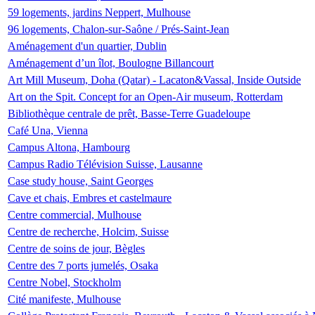
59 logements, jardins Neppert, Mulhouse
96 logements, Chalon-sur-Saône / Prés-Saint-Jean
Aménagement d'un quartier, Dublin
Aménagement d’un îlot, Boulogne Billancourt
Art Mill Museum, Doha (Qatar) - Lacaton&Vassal, Inside Outside
Art on the Spit. Concept for an Open-Air museum, Rotterdam
Bibliothèque centrale de prêt, Basse-Terre Guadeloupe
Café Una, Vienna
Campus Altona, Hambourg
Campus Radio Télévision Suisse, Lausanne
Case study house, Saint Georges
Cave et chais, Embres et castelmaure
Centre commercial, Mulhouse
Centre de recherche, Holcim, Suisse
Centre de soins de jour, Bègles
Centre des 7 ports jumelés, Osaka
Centre Nobel, Stockholm
Cité manifeste, Mulhouse