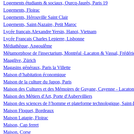
Logements étudiants & sociaux, Ourcq-Jaurès, Paris 19
Logements, Floirac
Logements, Hérouville Saint Clair
Logements, Saint-Nazaire, Petit Maroc
Lycée français Alexandre Yersin, Hanoi, Vietnam
Lycée Français Charles Lepierre, Lisbonne
Médiathèque, Angoulême
Métamorphose de l'insectarium, Montréal -Lacaton & Vassal, Frédéri
Maaglive, Zürich
Magasins généraux, Paris la Villette
Maison d\'habitation économique
Maison de la culture du Japon, Paris
Maison des Cultures et des Mémoires de Guyane, Cayenne - Lacaton
Maison des Métiers d'Art, Porte d'Aubervilliers
Maison des sciences de l\'homme et plateforme technologique, Saint
Maison Floquet, Bordeaux
Maison Latapie, Floirac
Maison, Cap ferret
Maison, Corse