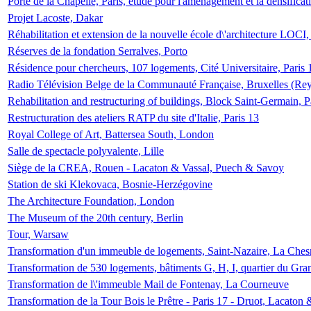
Porte de la Chapelle, Paris, étude pour l'aménagement et la densificat
Projet Lacoste, Dakar
Réhabilitation et extension de la nouvelle école d\'architecture LOCI
Réserves de la fondation Serralves, Porto
Résidence pour chercheurs, 107 logements, Cité Universitaire, Paris 
Radio Télévision Belge de la Communauté Française, Bruxelles (Rey
Rehabilitation and restructuring of buildings, Block Saint-Germain, P
Restructuration des ateliers RATP du site d'Italie, Paris 13
Royal College of Art, Battersea South, London
Salle de spectacle polyvalente, Lille
Siège de la CREA, Rouen - Lacaton & Vassal, Puech & Savoy
Station de ski Klekovaca, Bosnie-Herzégovine
The Architecture Foundation, London
The Museum of the 20th century, Berlin
Tour, Warsaw
Transformation d'un immeuble de logements, Saint-Nazaire, La Ches
Transformation de 530 logements, bâtiments G, H, I, quartier du Gra
Transformation de l\'immeuble Mail de Fontenay, La Courneuve
Transformation de la Tour Bois le Prêtre - Paris 17 - Druot, Lacaton 