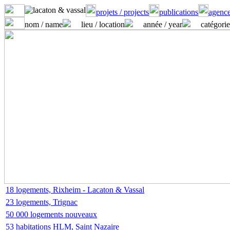
projets / projects
publications
agence
nom / name
lieu / location
année / year
catégorie
18 logements, Rixheim - Lacaton & Vassal
23 logements, Trignac
50 000 logements nouveaux
53 habitations HLM, Saint Nazaire