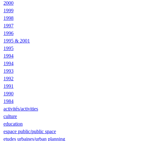
2000
1999
1998
1997
1996
1995 & 2001
1995
1994
1994
1993
1992
1991
1990
1984
activités/activities
culture
education
espace public/public space
etudes urbaines/urban planning