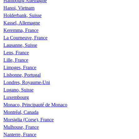
Hambourg Allemagne
Hanoi, Vietnam
Holderbank, Suisse
Kassel, Allemagne
Keremma, France
La Courneuve, France
Lausanne, Suisse
Lens, France
Lille, France
Limoges, France
Lisbonne, Portugal
Londres, Royaume-Uni
Lugano, Suisse
Luxembourg
Monaco, Principauté de Monaco
Montréal, Canada
Morsiglia (Corse), France
Mulhouse, France
Nanterre, France