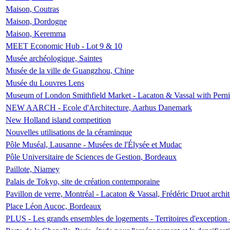
Maison, Coutras
Maison, Dordogne
Maison, Keremma
MEET Economic Hub - Lot 9 & 10
Musée archéologique, Saintes
Musée de la ville de Guangzhou, Chine
Musée du Louvres Lens
Museum of London Smithfield Market - Lacaton & Vassal with Pernil
NEW AARCH - Ecole d'Architecture, Aarhus Danemark
New Holland island competition
Nouvelles utilisations de la céraminque
Pôle Muséal, Lausanne - Musées de l'Élysée et Mudac
Pôle Universitaire de Sciences de Gestion, Bordeaux
Paillote, Niamey
Palais de Tokyo, site de création contemporaine
Pavillon de verre, Montréal - Lacaton & Vassal, Frédéric Druot arch
Place Léon Aucoc, Bordeaux
PLUS - Les grands ensembles de logements - Territoires d'exception 