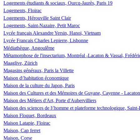
Logements étudiants & sociaux, Ourcq-Jaurès, Paris 19
Logements, Floirac
Logements, Hérouville Saint Clair
Logements, Saint-Nazaire, Petit Maroc
Lycée français Alexandre Yersin, Hanoi, Vietnam
Lycée Français Charles Lepierre, Lisbonne
Médiathèque, Angoulême
Métamorphose de l'insectarium, Montréal -Lacaton & Vassal, Frédéri
Maaglive, Zürich
Magasins généraux, Paris la Villette
Maison d\'habitation économique
Maison de la culture du Japon, Paris
Maison des Cultures et des Mémoires de Guyane, Cayenne - Lacaton
Maison des Métiers d'Art, Porte d'Aubervilliers
Maison des sciences de l\'homme et plateforme technologique, Saint
Maison Floquet, Bordeaux
Maison Latapie, Floirac
Maison, Cap ferret
Maison, Corse