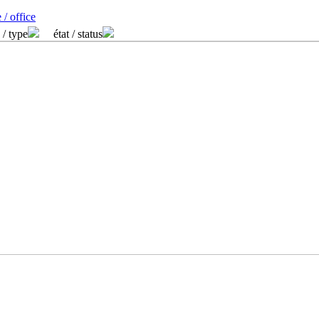
 / office
 / type
état / status