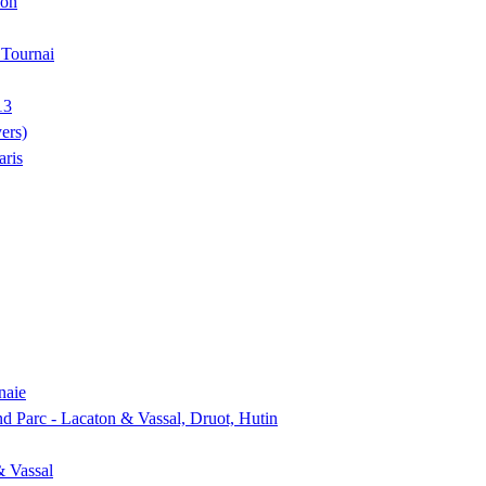
ion
, Tournai
13
ers)
aris
naie
nd Parc - Lacaton & Vassal, Druot, Hutin
& Vassal