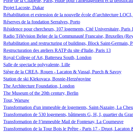
Porte de la Chapelle, Paris, étude pour l'aménagement et la densificat
Projet Lacoste, Dakar
Réhabilitation et extension de la nouvelle école d\'architecture LOCI
Réserves de la fondation Serralves, Porto
Résidence pour chercheurs, 107 logements, Cité Universitaire, Paris 
Radio Télévision Belge de la Communauté Française, Bruxelles (Rey
Rehabilitation and restructuring of buildings, Block Saint-Germain, P
Restructuration des ateliers RATP du site d'Italie, Paris 13
Royal College of Art, Battersea South, London
Salle de spectacle polyvalente, Lille
Siège de la CREA, Rouen - Lacaton & Vassal, Puech & Savoy
Station de ski Klekovaca, Bosnie-Herzégovine
The Architecture Foundation, London
The Museum of the 20th century, Berlin
Tour, Warsaw
Transformation d'un immeuble de logements, Saint-Nazaire, La Ches
Transformation de 530 logements, bâtiments G, H, I, quartier du Gra
Transformation de l\'immeuble Mail de Fontenay, La Courneuve
Transformation de la Tour Bois le Prêtre - Paris 17 - Druot, Lacaton 