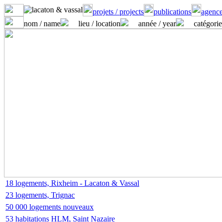
projets / projects
publications
agence
nom / name
lieu / location
année / year
catégorie
18 logements, Rixheim - Lacaton & Vassal
23 logements, Trignac
50 000 logements nouveaux
53 habitations HLM, Saint Nazaire