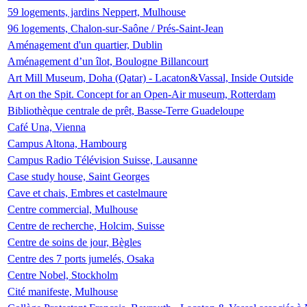
59 logements, jardins Neppert, Mulhouse
96 logements, Chalon-sur-Saône / Prés-Saint-Jean
Aménagement d'un quartier, Dublin
Aménagement d’un îlot, Boulogne Billancourt
Art Mill Museum, Doha (Qatar) - Lacaton&Vassal, Inside Outside
Art on the Spit. Concept for an Open-Air museum, Rotterdam
Bibliothèque centrale de prêt, Basse-Terre Guadeloupe
Café Una, Vienna
Campus Altona, Hambourg
Campus Radio Télévision Suisse, Lausanne
Case study house, Saint Georges
Cave et chais, Embres et castelmaure
Centre commercial, Mulhouse
Centre de recherche, Holcim, Suisse
Centre de soins de jour, Bègles
Centre des 7 ports jumelés, Osaka
Centre Nobel, Stockholm
Cité manifeste, Mulhouse