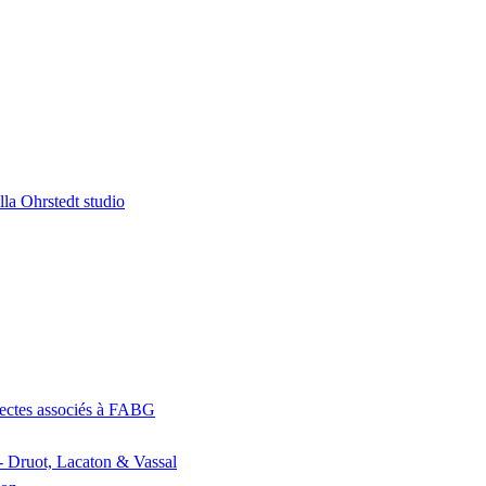
la Ohrstedt studio
itectes associés à FABG
- Druot, Lacaton & Vassal