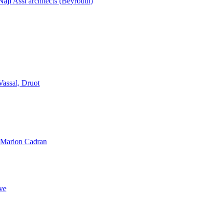
aji Assi architects (Beyrouth)
Vassal, Druot
, Marion Cadran
ve