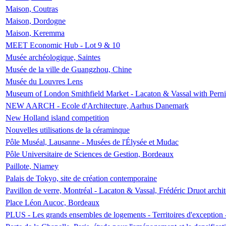
Maison, Coutras
Maison, Dordogne
Maison, Keremma
MEET Economic Hub - Lot 9 & 10
Musée archéologique, Saintes
Musée de la ville de Guangzhou, Chine
Musée du Louvres Lens
Museum of London Smithfield Market - Lacaton & Vassal with Pernil
NEW AARCH - Ecole d'Architecture, Aarhus Danemark
New Holland island competition
Nouvelles utilisations de la céraminque
Pôle Muséal, Lausanne - Musées de l'Élysée et Mudac
Pôle Universitaire de Sciences de Gestion, Bordeaux
Paillote, Niamey
Palais de Tokyo, site de création contemporaine
Pavillon de verre, Montréal - Lacaton & Vassal, Frédéric Druot arch
Place Léon Aucoc, Bordeaux
PLUS - Les grands ensembles de logements - Territoires d'exception 