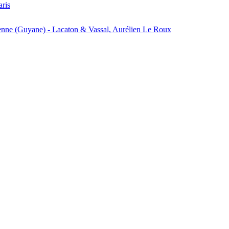
aris
enne (Guyane) - Lacaton & Vassal, Aurélien Le Roux