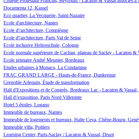
Collège Protestant Français, Beyrouth - Lacaton & Vassal associés à N
Documenta 12, Kassel
Eco quartier, La Vecquerie, Saint-Nazaire
Ecole d'architecture, Nantes
Ecole d\'architecture, Compiègne
Ecole d\'architecture, Paris Val de Seine
Ecole inclusive Heliosschule, Cologne
Ecole normale supérieure de Cachan, plateau de Saclay - Lacaton & 
Ecole primaire André Meunier, Bordeaux
Etudes urbaines à Monaco, La Condamine
FRAC GRAND LARGE - Hauts-de-France, Dunkerque
Grenoble Arlequin, Étude de transformation
Hall d'Expositions et de Congrès, Bordeaux Lac - Lacaton & Vassal
Hall d\'exposition, Paris Nord Villepinte
Hotel 5 étoiles, Lugano
Immeuble de bureaux, Nantes
Immeuble de logements et bureaux, Halte Ceva, Chêne-Bourg, Genè
Immeuble villa, Poitiers
Learning Center, Paris-Saclay / Lacaton & Vassal, Druot