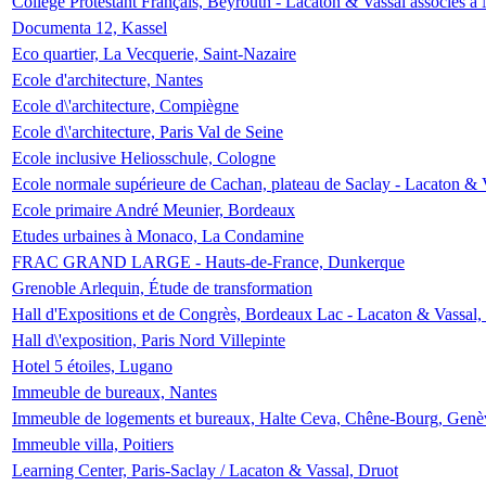
Collège Protestant Français, Beyrouth - Lacaton & Vassal associés à N
Documenta 12, Kassel
Eco quartier, La Vecquerie, Saint-Nazaire
Ecole d'architecture, Nantes
Ecole d\'architecture, Compiègne
Ecole d\'architecture, Paris Val de Seine
Ecole inclusive Heliosschule, Cologne
Ecole normale supérieure de Cachan, plateau de Saclay - Lacaton & 
Ecole primaire André Meunier, Bordeaux
Etudes urbaines à Monaco, La Condamine
FRAC GRAND LARGE - Hauts-de-France, Dunkerque
Grenoble Arlequin, Étude de transformation
Hall d'Expositions et de Congrès, Bordeaux Lac - Lacaton & Vassal
Hall d\'exposition, Paris Nord Villepinte
Hotel 5 étoiles, Lugano
Immeuble de bureaux, Nantes
Immeuble de logements et bureaux, Halte Ceva, Chêne-Bourg, Genè
Immeuble villa, Poitiers
Learning Center, Paris-Saclay / Lacaton & Vassal, Druot