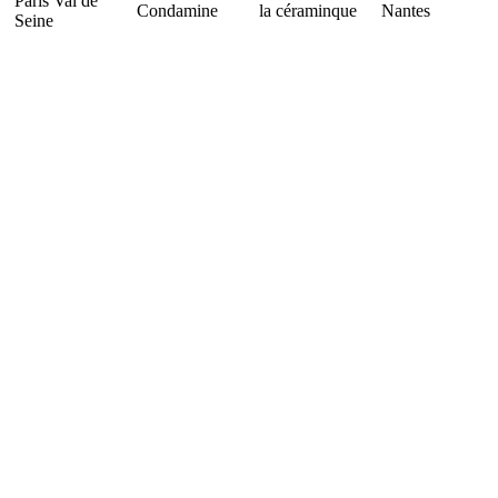
Paris Val de
Condamine
la céraminque
Nantes
Seine