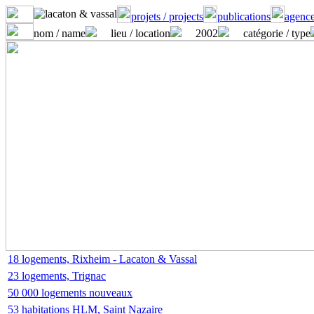
projets / projects
publications
agence
nom / name
lieu / location
2002
catégorie / type
18 logements, Rixheim - Lacaton & Vassal
23 logements, Trignac
50 000 logements nouveaux
53 habitations HLM, Saint Nazaire