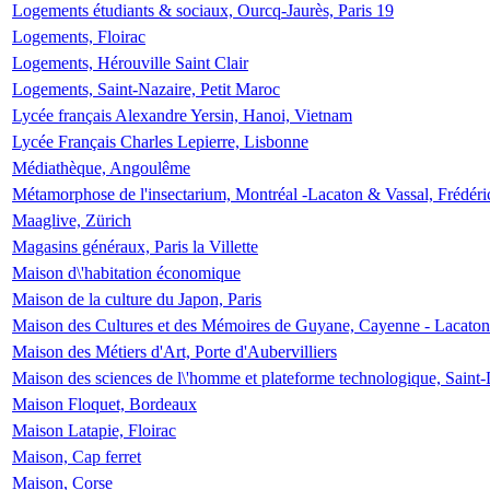
Logements étudiants & sociaux, Ourcq-Jaurès, Paris 19
Logements, Floirac
Logements, Hérouville Saint Clair
Logements, Saint-Nazaire, Petit Maroc
Lycée français Alexandre Yersin, Hanoi, Vietnam
Lycée Français Charles Lepierre, Lisbonne
Médiathèque, Angoulême
Métamorphose de l'insectarium, Montréal -Lacaton & Vassal, Frédéri
Maaglive, Zürich
Magasins généraux, Paris la Villette
Maison d\'habitation économique
Maison de la culture du Japon, Paris
Maison des Cultures et des Mémoires de Guyane, Cayenne - Lacaton
Maison des Métiers d'Art, Porte d'Aubervilliers
Maison des sciences de l\'homme et plateforme technologique, Saint
Maison Floquet, Bordeaux
Maison Latapie, Floirac
Maison, Cap ferret
Maison, Corse