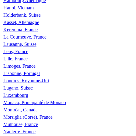
Hambourg Allemagne
Hanoi, Vietnam
Holderbank, Suisse
Kassel, Allemagne
Keremma, France
La Courneuve, France
Lausanne, Suisse
Lens, France
Lille, France
Limoges, France
Lisbonne, Portugal
Londres, Royaume-Uni
Lugano, Suisse
Luxembourg
Monaco, Principauté de Monaco
Montréal, Canada
Morsiglia (Corse), France
Mulhouse, France
Nanterre, France