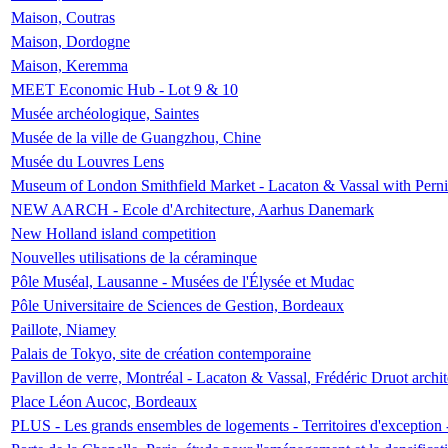
Maison, Coutras
Maison, Dordogne
Maison, Keremma
MEET Economic Hub - Lot 9 & 10
Musée archéologique, Saintes
Musée de la ville de Guangzhou, Chine
Musée du Louvres Lens
Museum of London Smithfield Market - Lacaton & Vassal with Pernil
NEW AARCH - Ecole d'Architecture, Aarhus Danemark
New Holland island competition
Nouvelles utilisations de la céraminque
Pôle Muséal, Lausanne - Musées de l'Élysée et Mudac
Pôle Universitaire de Sciences de Gestion, Bordeaux
Paillote, Niamey
Palais de Tokyo, site de création contemporaine
Pavillon de verre, Montréal - Lacaton & Vassal, Frédéric Druot arch
Place Léon Aucoc, Bordeaux
PLUS - Les grands ensembles de logements - Territoires d'exception 