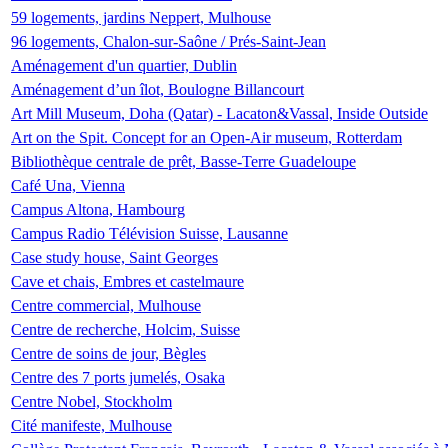
59 logements, jardins Neppert, Mulhouse
96 logements, Chalon-sur-Saône / Prés-Saint-Jean
Aménagement d'un quartier, Dublin
Aménagement d’un îlot, Boulogne Billancourt
Art Mill Museum, Doha (Qatar) - Lacaton&Vassal, Inside Outside
Art on the Spit. Concept for an Open-Air museum, Rotterdam
Bibliothèque centrale de prêt, Basse-Terre Guadeloupe
Café Una, Vienna
Campus Altona, Hambourg
Campus Radio Télévision Suisse, Lausanne
Case study house, Saint Georges
Cave et chais, Embres et castelmaure
Centre commercial, Mulhouse
Centre de recherche, Holcim, Suisse
Centre de soins de jour, Bègles
Centre des 7 ports jumelés, Osaka
Centre Nobel, Stockholm
Cité manifeste, Mulhouse