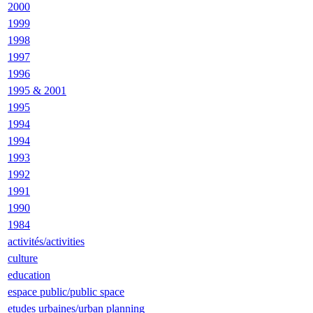
2000
1999
1998
1997
1996
1995 & 2001
1995
1994
1994
1993
1992
1991
1990
1984
activités/activities
culture
education
espace public/public space
etudes urbaines/urban planning