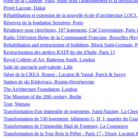
Porte de la Chapelle, Paris, étude pour l'aménagement et la densificat
Projet Lacoste, Dakar
Réhabilitation et extension de la nouvelle école d\'architecture LOCI
Réserves de la fondation Serralves, Porto
Résidence pour chercheurs, 107 logements, Cité Universitaire, Paris 
Radio Télévision Belge de la Communauté Française, Bruxelles (Rey
Rehabilitation and restructuring of buildings, Block Saint-Germain, P
Restructuration des ateliers RATP du site d'Italie, Paris 13
Royal College of Art, Battersea South, London
Salle de spectacle polyvalente, Lille
Siège de la CREA, Rouen - Lacaton & Vassal, Puech & Savoy
Station de ski Klekovaca, Bosnie-Herzégovine
The Architecture Foundation, London
The Museum of the 20th century, Berlin
Tour, Warsaw
Transformation d'un immeuble de logements, Saint-Nazaire, La Ches
Transformation de 530 logements, bâtiments G, H, I, quartier du Gra
Transformation de l\'immeuble Mail de Fontenay, La Courneuve
Transformation de la Tour Bois le Prêtre - Paris 17 - Druot, Lacaton 