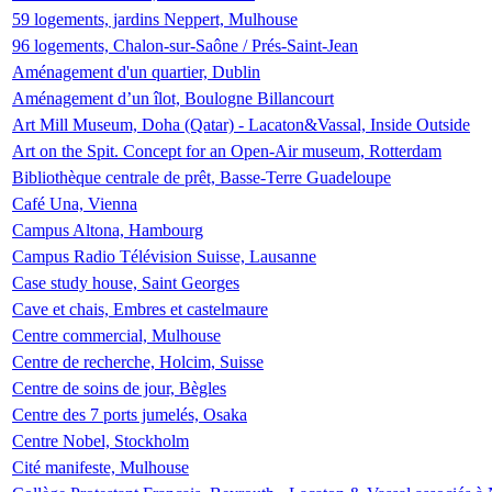
59 logements, jardins Neppert, Mulhouse
96 logements, Chalon-sur-Saône / Prés-Saint-Jean
Aménagement d'un quartier, Dublin
Aménagement d’un îlot, Boulogne Billancourt
Art Mill Museum, Doha (Qatar) - Lacaton&Vassal, Inside Outside
Art on the Spit. Concept for an Open-Air museum, Rotterdam
Bibliothèque centrale de prêt, Basse-Terre Guadeloupe
Café Una, Vienna
Campus Altona, Hambourg
Campus Radio Télévision Suisse, Lausanne
Case study house, Saint Georges
Cave et chais, Embres et castelmaure
Centre commercial, Mulhouse
Centre de recherche, Holcim, Suisse
Centre de soins de jour, Bègles
Centre des 7 ports jumelés, Osaka
Centre Nobel, Stockholm
Cité manifeste, Mulhouse