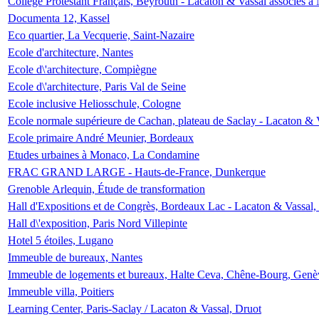
Collège Protestant Français, Beyrouth - Lacaton & Vassal associés à N
Documenta 12, Kassel
Eco quartier, La Vecquerie, Saint-Nazaire
Ecole d'architecture, Nantes
Ecole d\'architecture, Compiègne
Ecole d\'architecture, Paris Val de Seine
Ecole inclusive Heliosschule, Cologne
Ecole normale supérieure de Cachan, plateau de Saclay - Lacaton & 
Ecole primaire André Meunier, Bordeaux
Etudes urbaines à Monaco, La Condamine
FRAC GRAND LARGE - Hauts-de-France, Dunkerque
Grenoble Arlequin, Étude de transformation
Hall d'Expositions et de Congrès, Bordeaux Lac - Lacaton & Vassal
Hall d\'exposition, Paris Nord Villepinte
Hotel 5 étoiles, Lugano
Immeuble de bureaux, Nantes
Immeuble de logements et bureaux, Halte Ceva, Chêne-Bourg, Genè
Immeuble villa, Poitiers
Learning Center, Paris-Saclay / Lacaton & Vassal, Druot