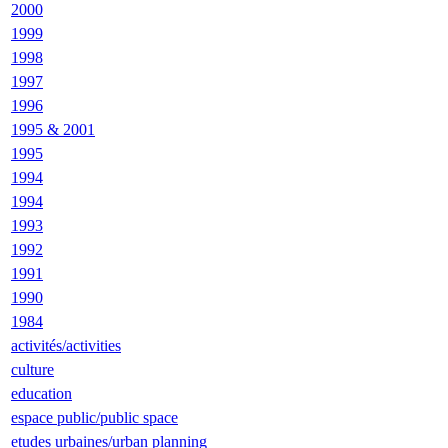
2000
1999
1998
1997
1996
1995 & 2001
1995
1994
1994
1993
1992
1991
1990
1984
activités/activities
culture
education
espace public/public space
etudes urbaines/urban planning