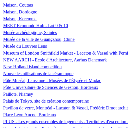
Maison, Coutras
Maison, Dordogne
Maison, Keremma
MEET Economic Hub - Lot 9 & 10
Musée archéologique, Saintes
Musée de la ville de Guangzhou, Chine
Musée du Louvres Lens
Museum of London Smithfield Market - Lacaton & Vassal with Pernil
NEW AARCH - Ecole d'Architecture, Aarhus Danemark
New Holland island competition
Nouvelles utilisations de la céraminque
Pôle Muséal, Lausanne - Musées de l'Élysée et Mudac
Pôle Universitaire de Sciences de Gestion, Bordeaux
Paillote, Niamey
Palais de Tokyo, site de création contemporaine
Pavillon de verre, Montréal - Lacaton & Vassal, Frédéric Druot arch
Place Léon Aucoc, Bordeaux
PLUS - Les grands ensembles de logements - Territoires d'exception 