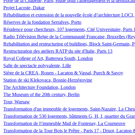
Porte de la Chapelle, Paris, étude pour l'aménagement et la densificat
Projet Lacoste, Dakar
Réhabilitation et extension de la nouvelle école d\'architecture LOCI
Réserves de la fondation Serralves, Porto
Résidence pour chercheurs, 107 logements, Cité Universitaire, Paris 
Radio Télévision Belge de la Communauté Française, Bruxelles (Rey
Rehabilitation and restructuring of buildings, Block Saint-Germain, P
Restructuration des ateliers RATP du site d'Italie, Paris 13
Royal College of Art, Battersea South, London
Salle de spectacle polyvalente, Lille
Siège de la CREA, Rouen - Lacaton & Vassal, Puech & Savoy
Station de ski Klekovaca, Bosnie-Herzégovine
The Architecture Foundation, London
The Museum of the 20th century, Berlin
Tour, Warsaw
Transformation d'un immeuble de logements, Saint-Nazaire, La Ches
Transformation de 530 logements, bâtiments G, H, I, quartier du Gra
Transformation de l\'immeuble Mail de Fontenay, La Courneuve
Transformation de la Tour Bois le Prêtre - Paris 17 - Druot, Lacaton 