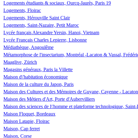
Logements étudiants & sociaux, Ourcq-Jaurès, Paris 19
Logements, Floirac
Logements, Hérouville Saint Clair
Logements, Saint-Nazaire, Petit Maroc
Lycée français Alexandre Yersin, Hanoi, Vietnam
Lycée Français Charles Lepierre, Lisbonne
Médiathèque, Angoulême
Métamorphose de l'insectarium, Montréal -Lacaton & Vassal, Frédéri
Maaglive, Zürich
Magasins généraux, Paris la Villette
Maison d\'habitation économique
Maison de la culture du Japon, Paris
Maison des Cultures et des Mémoires de Guyane, Cayenne - Lacaton
Maison des Métiers d'Art, Porte d'Aubervilliers
Maison des sciences de l\'homme et plateforme technologique, Saint
Maison Floquet, Bordeaux
Maison Latapie, Floirac
Maison, Cap ferret
Maison, Corse