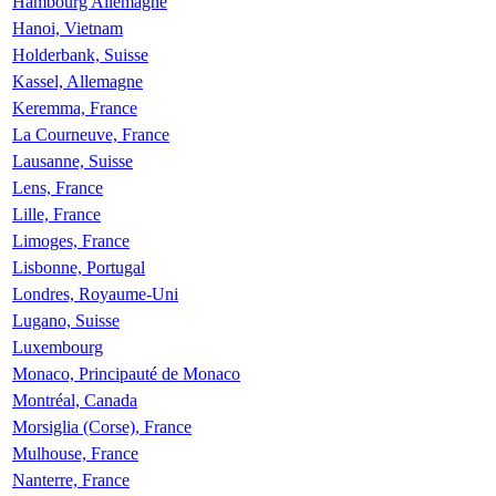
Hambourg Allemagne
Hanoi, Vietnam
Holderbank, Suisse
Kassel, Allemagne
Keremma, France
La Courneuve, France
Lausanne, Suisse
Lens, France
Lille, France
Limoges, France
Lisbonne, Portugal
Londres, Royaume-Uni
Lugano, Suisse
Luxembourg
Monaco, Principauté de Monaco
Montréal, Canada
Morsiglia (Corse), France
Mulhouse, France
Nanterre, France