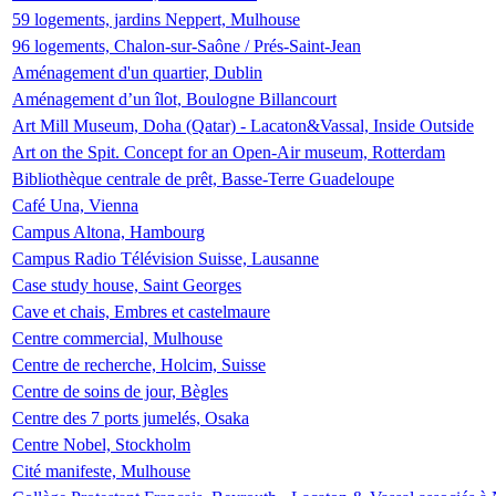
59 logements, jardins Neppert, Mulhouse
96 logements, Chalon-sur-Saône / Prés-Saint-Jean
Aménagement d'un quartier, Dublin
Aménagement d’un îlot, Boulogne Billancourt
Art Mill Museum, Doha (Qatar) - Lacaton&Vassal, Inside Outside
Art on the Spit. Concept for an Open-Air museum, Rotterdam
Bibliothèque centrale de prêt, Basse-Terre Guadeloupe
Café Una, Vienna
Campus Altona, Hambourg
Campus Radio Télévision Suisse, Lausanne
Case study house, Saint Georges
Cave et chais, Embres et castelmaure
Centre commercial, Mulhouse
Centre de recherche, Holcim, Suisse
Centre de soins de jour, Bègles
Centre des 7 ports jumelés, Osaka
Centre Nobel, Stockholm
Cité manifeste, Mulhouse