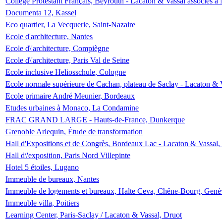
Collège Protestant Français, Beyrouth - Lacaton & Vassal associés à N
Documenta 12, Kassel
Eco quartier, La Vecquerie, Saint-Nazaire
Ecole d'architecture, Nantes
Ecole d\'architecture, Compiègne
Ecole d\'architecture, Paris Val de Seine
Ecole inclusive Heliosschule, Cologne
Ecole normale supérieure de Cachan, plateau de Saclay - Lacaton & 
Ecole primaire André Meunier, Bordeaux
Etudes urbaines à Monaco, La Condamine
FRAC GRAND LARGE - Hauts-de-France, Dunkerque
Grenoble Arlequin, Étude de transformation
Hall d'Expositions et de Congrès, Bordeaux Lac - Lacaton & Vassal
Hall d\'exposition, Paris Nord Villepinte
Hotel 5 étoiles, Lugano
Immeuble de bureaux, Nantes
Immeuble de logements et bureaux, Halte Ceva, Chêne-Bourg, Genè
Immeuble villa, Poitiers
Learning Center, Paris-Saclay / Lacaton & Vassal, Druot