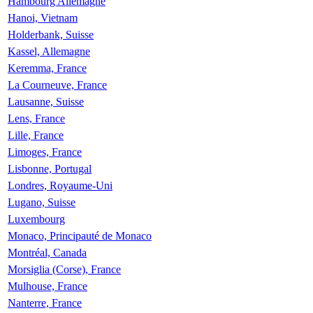
Hambourg Allemagne
Hanoi, Vietnam
Holderbank, Suisse
Kassel, Allemagne
Keremma, France
La Courneuve, France
Lausanne, Suisse
Lens, France
Lille, France
Limoges, France
Lisbonne, Portugal
Londres, Royaume-Uni
Lugano, Suisse
Luxembourg
Monaco, Principauté de Monaco
Montréal, Canada
Morsiglia (Corse), France
Mulhouse, France
Nanterre, France