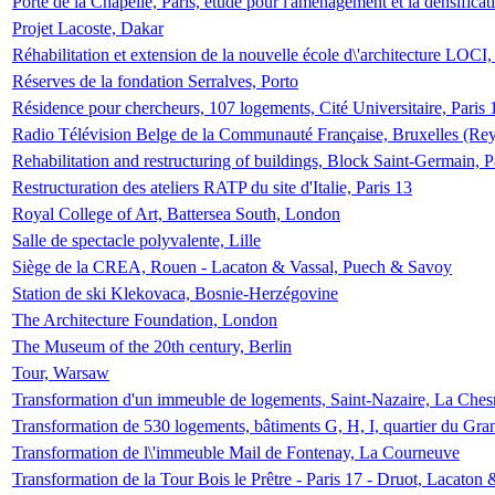
Porte de la Chapelle, Paris, étude pour l'aménagement et la densificat
Projet Lacoste, Dakar
Réhabilitation et extension de la nouvelle école d\'architecture LOCI
Réserves de la fondation Serralves, Porto
Résidence pour chercheurs, 107 logements, Cité Universitaire, Paris 
Radio Télévision Belge de la Communauté Française, Bruxelles (Rey
Rehabilitation and restructuring of buildings, Block Saint-Germain, P
Restructuration des ateliers RATP du site d'Italie, Paris 13
Royal College of Art, Battersea South, London
Salle de spectacle polyvalente, Lille
Siège de la CREA, Rouen - Lacaton & Vassal, Puech & Savoy
Station de ski Klekovaca, Bosnie-Herzégovine
The Architecture Foundation, London
The Museum of the 20th century, Berlin
Tour, Warsaw
Transformation d'un immeuble de logements, Saint-Nazaire, La Ches
Transformation de 530 logements, bâtiments G, H, I, quartier du Gra
Transformation de l\'immeuble Mail de Fontenay, La Courneuve
Transformation de la Tour Bois le Prêtre - Paris 17 - Druot, Lacaton 