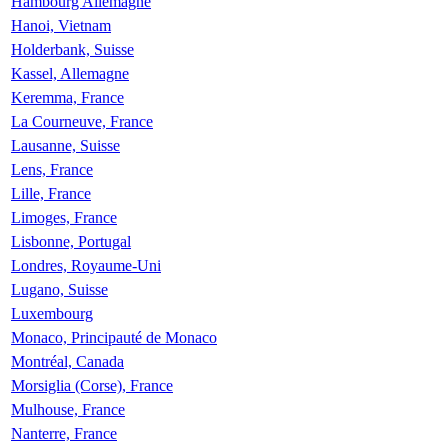
Hambourg Allemagne
Hanoi, Vietnam
Holderbank, Suisse
Kassel, Allemagne
Keremma, France
La Courneuve, France
Lausanne, Suisse
Lens, France
Lille, France
Limoges, France
Lisbonne, Portugal
Londres, Royaume-Uni
Lugano, Suisse
Luxembourg
Monaco, Principauté de Monaco
Montréal, Canada
Morsiglia (Corse), France
Mulhouse, France
Nanterre, France