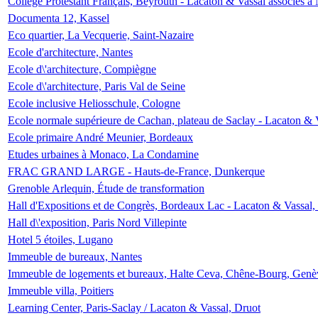
Collège Protestant Français, Beyrouth - Lacaton & Vassal associés à N
Documenta 12, Kassel
Eco quartier, La Vecquerie, Saint-Nazaire
Ecole d'architecture, Nantes
Ecole d\'architecture, Compiègne
Ecole d\'architecture, Paris Val de Seine
Ecole inclusive Heliosschule, Cologne
Ecole normale supérieure de Cachan, plateau de Saclay - Lacaton & 
Ecole primaire André Meunier, Bordeaux
Etudes urbaines à Monaco, La Condamine
FRAC GRAND LARGE - Hauts-de-France, Dunkerque
Grenoble Arlequin, Étude de transformation
Hall d'Expositions et de Congrès, Bordeaux Lac - Lacaton & Vassal
Hall d\'exposition, Paris Nord Villepinte
Hotel 5 étoiles, Lugano
Immeuble de bureaux, Nantes
Immeuble de logements et bureaux, Halte Ceva, Chêne-Bourg, Genè
Immeuble villa, Poitiers
Learning Center, Paris-Saclay / Lacaton & Vassal, Druot