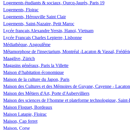
Logements étudiants & sociaux, Ourcq-Jaurès, Paris 19
Logements, Floirac
Logements, Hérouville Saint Clair
Logements, Saint-Nazaire, Petit Maroc
Lycée français Alexandre Yersin, Hanoi, Vietnam
Lycée Français Charles Lepierre, Lisbonne
Médiathèque, Angoulême
Métamorphose de l'insectarium, Montréal -Lacaton & Vassal, Frédéri
Maaglive, Zürich
Magasins généraux, Paris la Villette
Maison d\'habitation économique
Maison de la culture du Japon, Paris
Maison des Cultures et des Mémoires de Guyane, Cayenne - Lacaton
Maison des Métiers d'Art, Porte d'Aubervilliers
Maison des sciences de l\'homme et plateforme technologique, Saint
Maison Floquet, Bordeaux
Maison Latapie, Floirac
Maison, Cap ferret
Maison, Corse