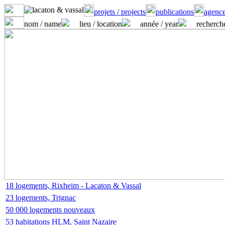
projets / projects
publications
agence
nom / name
lieu / location
année / year
recherche
18 logements, Rixheim - Lacaton & Vassal
23 logements, Trignac
50 000 logements nouveaux
53 habitations HLM, Saint Nazaire