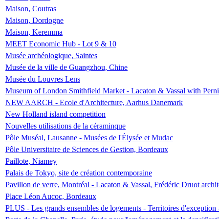
Maison, Coutras
Maison, Dordogne
Maison, Keremma
MEET Economic Hub - Lot 9 & 10
Musée archéologique, Saintes
Musée de la ville de Guangzhou, Chine
Musée du Louvres Lens
Museum of London Smithfield Market - Lacaton & Vassal with Pernil
NEW AARCH - Ecole d'Architecture, Aarhus Danemark
New Holland island competition
Nouvelles utilisations de la céraminque
Pôle Muséal, Lausanne - Musées de l'Élysée et Mudac
Pôle Universitaire de Sciences de Gestion, Bordeaux
Paillote, Niamey
Palais de Tokyo, site de création contemporaine
Pavillon de verre, Montréal - Lacaton & Vassal, Frédéric Druot arch
Place Léon Aucoc, Bordeaux
PLUS - Les grands ensembles de logements - Territoires d'exception 