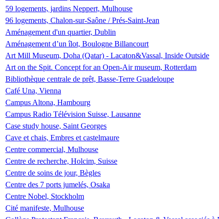
59 logements, jardins Neppert, Mulhouse
96 logements, Chalon-sur-Saône / Prés-Saint-Jean
Aménagement d'un quartier, Dublin
Aménagement d’un îlot, Boulogne Billancourt
Art Mill Museum, Doha (Qatar) - Lacaton&Vassal, Inside Outside
Art on the Spit. Concept for an Open-Air museum, Rotterdam
Bibliothèque centrale de prêt, Basse-Terre Guadeloupe
Café Una, Vienna
Campus Altona, Hambourg
Campus Radio Télévision Suisse, Lausanne
Case study house, Saint Georges
Cave et chais, Embres et castelmaure
Centre commercial, Mulhouse
Centre de recherche, Holcim, Suisse
Centre de soins de jour, Bègles
Centre des 7 ports jumelés, Osaka
Centre Nobel, Stockholm
Cité manifeste, Mulhouse