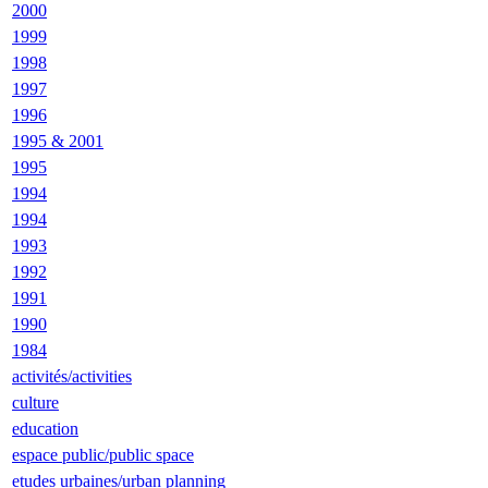
2000
1999
1998
1997
1996
1995 & 2001
1995
1994
1994
1993
1992
1991
1990
1984
activités/activities
culture
education
espace public/public space
etudes urbaines/urban planning