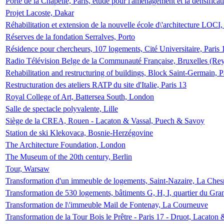
Porte de la Chapelle, Paris, étude pour l'aménagement et la densificat
Projet Lacoste, Dakar
Réhabilitation et extension de la nouvelle école d\'architecture LOCI
Réserves de la fondation Serralves, Porto
Résidence pour chercheurs, 107 logements, Cité Universitaire, Paris 
Radio Télévision Belge de la Communauté Française, Bruxelles (Rey
Rehabilitation and restructuring of buildings, Block Saint-Germain, P
Restructuration des ateliers RATP du site d'Italie, Paris 13
Royal College of Art, Battersea South, London
Salle de spectacle polyvalente, Lille
Siège de la CREA, Rouen - Lacaton & Vassal, Puech & Savoy
Station de ski Klekovaca, Bosnie-Herzégovine
The Architecture Foundation, London
The Museum of the 20th century, Berlin
Tour, Warsaw
Transformation d'un immeuble de logements, Saint-Nazaire, La Ches
Transformation de 530 logements, bâtiments G, H, I, quartier du Gra
Transformation de l\'immeuble Mail de Fontenay, La Courneuve
Transformation de la Tour Bois le Prêtre - Paris 17 - Druot, Lacaton 