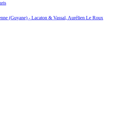
aris
enne (Guyane) - Lacaton & Vassal, Aurélien Le Roux