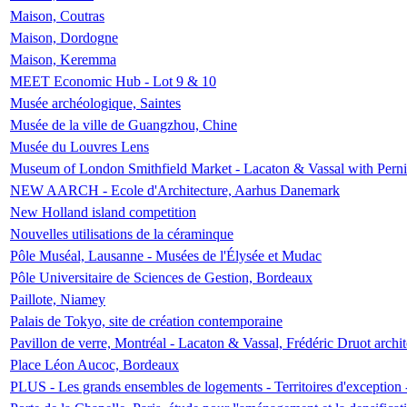
Maison, Coutras
Maison, Dordogne
Maison, Keremma
MEET Economic Hub - Lot 9 & 10
Musée archéologique, Saintes
Musée de la ville de Guangzhou, Chine
Musée du Louvres Lens
Museum of London Smithfield Market - Lacaton & Vassal with Pernil
NEW AARCH - Ecole d'Architecture, Aarhus Danemark
New Holland island competition
Nouvelles utilisations de la céraminque
Pôle Muséal, Lausanne - Musées de l'Élysée et Mudac
Pôle Universitaire de Sciences de Gestion, Bordeaux
Paillote, Niamey
Palais de Tokyo, site de création contemporaine
Pavillon de verre, Montréal - Lacaton & Vassal, Frédéric Druot arch
Place Léon Aucoc, Bordeaux
PLUS - Les grands ensembles de logements - Territoires d'exception 