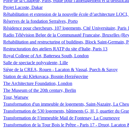
Porte de la Chapelle, Paris, étude pour l'aménagement et la densificat
Projet Lacoste, Dakar
Réhabilitation et extension de la nouvelle école d\'architecture LOCI
Réserves de la fondation Serralves, Porto
Résidence pour chercheurs, 107 logements, Cité Universitaire, Paris 
Radio Télévision Belge de la Communauté Française, Bruxelles (Rey
Rehabilitation and restructuring of buildings, Block Saint-Germain, P
Restructuration des ateliers RATP du site d'Italie, Paris 13
Royal College of Art, Battersea South, London
Salle de spectacle polyvalente, Lille
Siège de la CREA, Rouen - Lacaton & Vassal, Puech & Savoy
Station de ski Klekovaca, Bosnie-Herzégovine
The Architecture Foundation, London
The Museum of the 20th century, Berlin
Tour, Warsaw
Transformation d'un immeuble de logements, Saint-Nazaire, La Ches
Transformation de 530 logements, bâtiments G, H, I, quartier du Gra
Transformation de l\'immeuble Mail de Fontenay, La Courneuve
Transformation de la Tour Bois le Prêtre - Paris 17 - Druot, Lacaton 