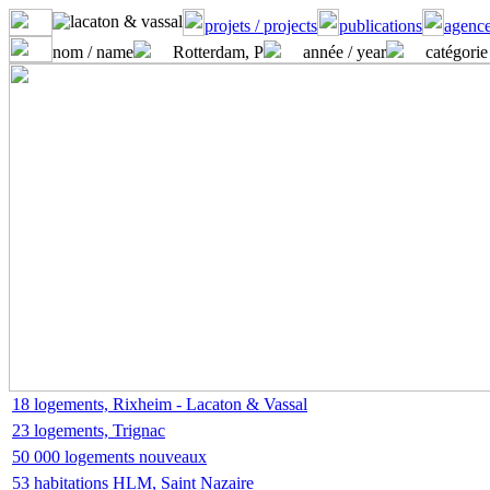
projets / projects
publications
agence
nom / name
Rotterdam, P
année / year
catégorie
18 logements, Rixheim - Lacaton & Vassal
23 logements, Trignac
50 000 logements nouveaux
53 habitations HLM, Saint Nazaire