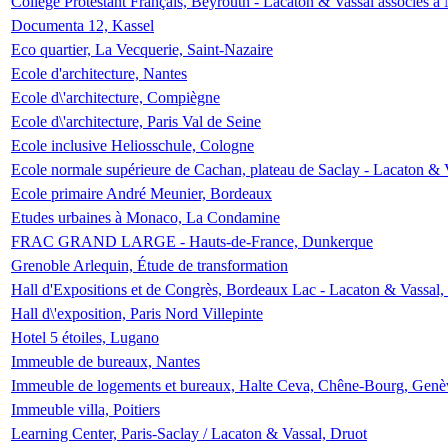
Collège Protestant Français, Beyrouth - Lacaton & Vassal associés à N
Documenta 12, Kassel
Eco quartier, La Vecquerie, Saint-Nazaire
Ecole d'architecture, Nantes
Ecole d\'architecture, Compiègne
Ecole d\'architecture, Paris Val de Seine
Ecole inclusive Heliosschule, Cologne
Ecole normale supérieure de Cachan, plateau de Saclay - Lacaton & 
Ecole primaire André Meunier, Bordeaux
Etudes urbaines à Monaco, La Condamine
FRAC GRAND LARGE - Hauts-de-France, Dunkerque
Grenoble Arlequin, Étude de transformation
Hall d'Expositions et de Congrès, Bordeaux Lac - Lacaton & Vassal
Hall d\'exposition, Paris Nord Villepinte
Hotel 5 étoiles, Lugano
Immeuble de bureaux, Nantes
Immeuble de logements et bureaux, Halte Ceva, Chêne-Bourg, Genè
Immeuble villa, Poitiers
Learning Center, Paris-Saclay / Lacaton & Vassal, Druot