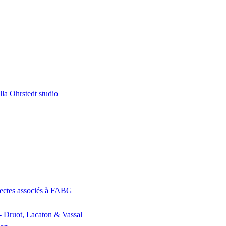
la Ohrstedt studio
itectes associés à FABG
- Druot, Lacaton & Vassal