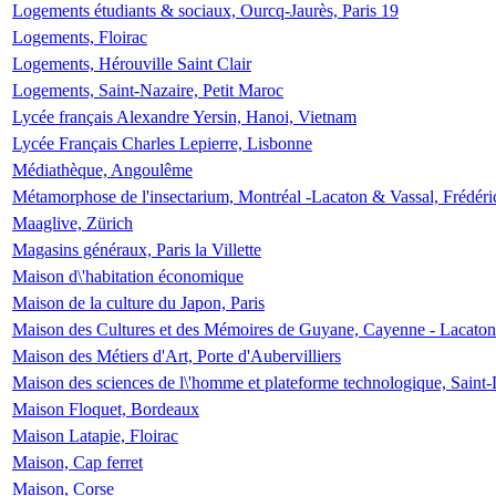
Logements étudiants & sociaux, Ourcq-Jaurès, Paris 19
Logements, Floirac
Logements, Hérouville Saint Clair
Logements, Saint-Nazaire, Petit Maroc
Lycée français Alexandre Yersin, Hanoi, Vietnam
Lycée Français Charles Lepierre, Lisbonne
Médiathèque, Angoulême
Métamorphose de l'insectarium, Montréal -Lacaton & Vassal, Frédéri
Maaglive, Zürich
Magasins généraux, Paris la Villette
Maison d\'habitation économique
Maison de la culture du Japon, Paris
Maison des Cultures et des Mémoires de Guyane, Cayenne - Lacaton
Maison des Métiers d'Art, Porte d'Aubervilliers
Maison des sciences de l\'homme et plateforme technologique, Saint
Maison Floquet, Bordeaux
Maison Latapie, Floirac
Maison, Cap ferret
Maison, Corse