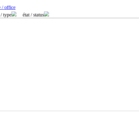
 / office
 / type
état / status