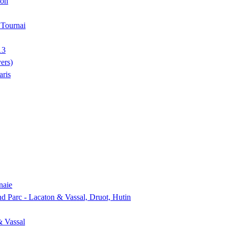
ion
, Tournai
13
ers)
aris
naie
nd Parc - Lacaton & Vassal, Druot, Hutin
& Vassal