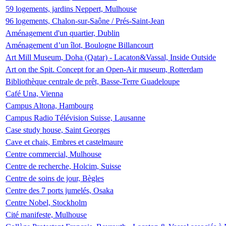
59 logements, jardins Neppert, Mulhouse
96 logements, Chalon-sur-Saône / Prés-Saint-Jean
Aménagement d'un quartier, Dublin
Aménagement d’un îlot, Boulogne Billancourt
Art Mill Museum, Doha (Qatar) - Lacaton&Vassal, Inside Outside
Art on the Spit. Concept for an Open-Air museum, Rotterdam
Bibliothèque centrale de prêt, Basse-Terre Guadeloupe
Café Una, Vienna
Campus Altona, Hambourg
Campus Radio Télévision Suisse, Lausanne
Case study house, Saint Georges
Cave et chais, Embres et castelmaure
Centre commercial, Mulhouse
Centre de recherche, Holcim, Suisse
Centre de soins de jour, Bègles
Centre des 7 ports jumelés, Osaka
Centre Nobel, Stockholm
Cité manifeste, Mulhouse