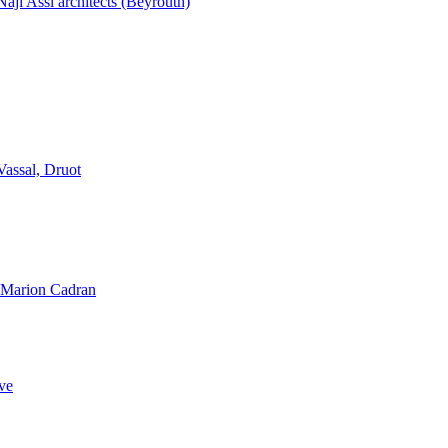
aji Assi architects (Beyrouth)
Vassal, Druot
, Marion Cadran
ve