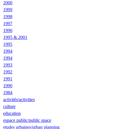
2000
1999
1998
1997
1996
1995 & 2001
1995
1994
1994
1993
1992
1991
1990
1984
activités/activities
culture
education
espace public/public space
etudes urbaines/urban planning