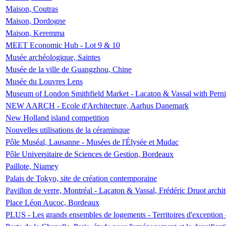
Maison, Coutras
Maison, Dordogne
Maison, Keremma
MEET Economic Hub - Lot 9 & 10
Musée archéologique, Saintes
Musée de la ville de Guangzhou, Chine
Musée du Louvres Lens
Museum of London Smithfield Market - Lacaton & Vassal with Pernil
NEW AARCH - Ecole d'Architecture, Aarhus Danemark
New Holland island competition
Nouvelles utilisations de la céraminque
Pôle Muséal, Lausanne - Musées de l'Élysée et Mudac
Pôle Universitaire de Sciences de Gestion, Bordeaux
Paillote, Niamey
Palais de Tokyo, site de création contemporaine
Pavillon de verre, Montréal - Lacaton & Vassal, Frédéric Druot arch
Place Léon Aucoc, Bordeaux
PLUS - Les grands ensembles de logements - Territoires d'exception 