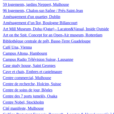
59 logements, jardins Neppert, Mulhouse
96 logements, Chalon-sur-Saône / Prés-Saint-Jean
Aménagement d'un quartier, Dublin
Aménagement d’un îlot, Boulogne Billancourt
Art Mill Museum, Doha (Qatar) - Lacaton&Vassal, Inside Outside
Art on the Spit. Concept for an Open-Air museum, Rotterdam
Bibliothèque centrale de prêt, Basse-Terre Guadeloupe
Café Una, Vienna
Campus Altona, Hambourg
Campus Radio Télévision Suisse, Lausanne
Case study house, Saint Georges
Cave et chais, Embres et castelmaure
Centre commercial, Mulhouse
Centre de recherche, Holcim, Suisse
Centre de soins de jour, Bègles
Centre des 7 ports jumelés, Osaka
Centre Nobel, Stockholm
Cité manifeste, Mulhouse