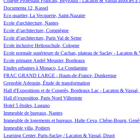
Collège Protestant Français, Beyrouth - Lacaton & Vassal associés à N
Documenta 12, Kassel
Eco quartier, La Vecquerie, Saint-Nazaire
Ecole d'architecture, Nantes
Ecole d\'architecture, Compiègne
Ecole d\'architecture, Paris Val de Seine
Ecole inclusive Heliosschule, Cologne
Ecole normale supérieure de Cachan, plateau de Saclay - Lacaton & 
Ecole primaire André Meunier, Bordeaux
Etudes urbaines à Monaco, La Condamine
FRAC GRAND LARGE - Hauts-de-France, Dunkerque
Grenoble Arlequin, Étude de transformation
Hall d'Expositions et de Congrès, Bordeaux Lac - Lacaton & Vassal
Hall d\'exposition, Paris Nord Villepinte
Hotel 5 étoiles, Lugano
Immeuble de bureaux, Nantes
Immeuble de logements et bureaux, Halte Ceva, Chêne-Bourg, Genè
Immeuble villa, Poitiers
Learning Center, Paris-Saclay / Lacaton & Vassal, Druot