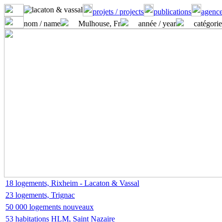
projets / projects
publications
agence
nom / name
Mulhouse, Fr
année / year
catégorie
18 logements, Rixheim - Lacaton & Vassal
23 logements, Trignac
50 000 logements nouveaux
53 habitations HLM, Saint Nazaire