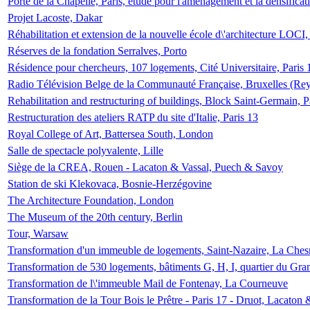
Porte de la Chapelle, Paris, étude pour l'aménagement et la densificat
Projet Lacoste, Dakar
Réhabilitation et extension de la nouvelle école d\'architecture LOCI
Réserves de la fondation Serralves, Porto
Résidence pour chercheurs, 107 logements, Cité Universitaire, Paris 
Radio Télévision Belge de la Communauté Française, Bruxelles (Rey
Rehabilitation and restructuring of buildings, Block Saint-Germain, P
Restructuration des ateliers RATP du site d'Italie, Paris 13
Royal College of Art, Battersea South, London
Salle de spectacle polyvalente, Lille
Siège de la CREA, Rouen - Lacaton & Vassal, Puech & Savoy
Station de ski Klekovaca, Bosnie-Herzégovine
The Architecture Foundation, London
The Museum of the 20th century, Berlin
Tour, Warsaw
Transformation d'un immeuble de logements, Saint-Nazaire, La Ches
Transformation de 530 logements, bâtiments G, H, I, quartier du Gra
Transformation de l\'immeuble Mail de Fontenay, La Courneuve
Transformation de la Tour Bois le Prêtre - Paris 17 - Druot, Lacaton 