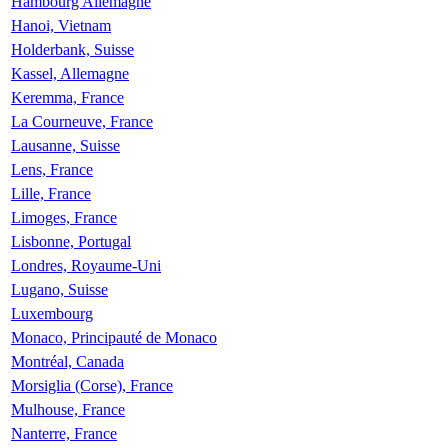
Hambourg Allemagne
Hanoi, Vietnam
Holderbank, Suisse
Kassel, Allemagne
Keremma, France
La Courneuve, France
Lausanne, Suisse
Lens, France
Lille, France
Limoges, France
Lisbonne, Portugal
Londres, Royaume-Uni
Lugano, Suisse
Luxembourg
Monaco, Principauté de Monaco
Montréal, Canada
Morsiglia (Corse), France
Mulhouse, France
Nanterre, France