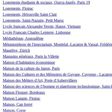
Logements étudiants & sociaux, Ourcq-Jaurès, Paris 19
Logements, Floirac
Logements, Hérouville Saint Clair
Logements, Saint-Nazaire, Petit Maroc
Lycée français Alexandre Yersin, Hanoi, Vietnam
Lycée Français Charles Lepierre, Lisbonne
Médiathèque, Angoulême
Métamorphose de l'insectarium, Montréal -Lacaton & Vassal, Frédéri
Maaglive, Zürich
Magasins généraux, Paris la Villette
Maison d\'habitation économique
Maison de la culture du Japon, Paris
Maison des Cultures et des Mémoires de Guyane, Cayenne - Lacaton
Maison des Métiers d'Art, Porte d'Aubervilliers
Maison des sciences de l\'homme et plateforme technologique, Saint
Maison Floquet, Bordeaux
Maison Latapie, Floirac
Maison, Cap ferret
Maison, Corse