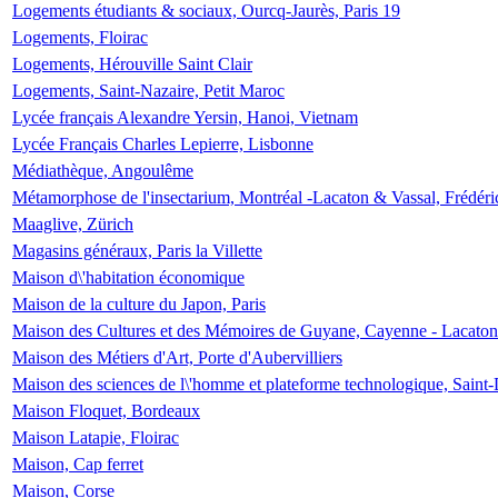
Logements étudiants & sociaux, Ourcq-Jaurès, Paris 19
Logements, Floirac
Logements, Hérouville Saint Clair
Logements, Saint-Nazaire, Petit Maroc
Lycée français Alexandre Yersin, Hanoi, Vietnam
Lycée Français Charles Lepierre, Lisbonne
Médiathèque, Angoulême
Métamorphose de l'insectarium, Montréal -Lacaton & Vassal, Frédéri
Maaglive, Zürich
Magasins généraux, Paris la Villette
Maison d\'habitation économique
Maison de la culture du Japon, Paris
Maison des Cultures et des Mémoires de Guyane, Cayenne - Lacaton
Maison des Métiers d'Art, Porte d'Aubervilliers
Maison des sciences de l\'homme et plateforme technologique, Saint
Maison Floquet, Bordeaux
Maison Latapie, Floirac
Maison, Cap ferret
Maison, Corse