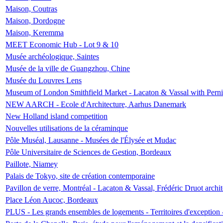
Maison, Coutras
Maison, Dordogne
Maison, Keremma
MEET Economic Hub - Lot 9 & 10
Musée archéologique, Saintes
Musée de la ville de Guangzhou, Chine
Musée du Louvres Lens
Museum of London Smithfield Market - Lacaton & Vassal with Pernil
NEW AARCH - Ecole d'Architecture, Aarhus Danemark
New Holland island competition
Nouvelles utilisations de la céraminque
Pôle Muséal, Lausanne - Musées de l'Élysée et Mudac
Pôle Universitaire de Sciences de Gestion, Bordeaux
Paillote, Niamey
Palais de Tokyo, site de création contemporaine
Pavillon de verre, Montréal - Lacaton & Vassal, Frédéric Druot arch
Place Léon Aucoc, Bordeaux
PLUS - Les grands ensembles de logements - Territoires d'exception 