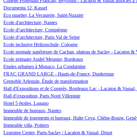
Collège Protestant Français, Beyrouth - Lacaton & Vassal associés à N
Documenta 12, Kassel
Eco quartier, La Vecquerie, Saint-Nazaire
Ecole d'architecture, Nantes
Ecole d\'architecture, Compiègne
Ecole d\'architecture, Paris Val de Seine
Ecole inclusive Heliosschule, Cologne
Ecole normale supérieure de Cachan, plateau de Saclay - Lacaton & 
Ecole primaire André Meunier, Bordeaux
Etudes urbaines à Monaco, La Condamine
FRAC GRAND LARGE - Hauts-de-France, Dunkerque
Grenoble Arlequin, Étude de transformation
Hall d'Expositions et de Congrès, Bordeaux Lac - Lacaton & Vassal
Hall d\'exposition, Paris Nord Villepinte
Hotel 5 étoiles, Lugano
Immeuble de bureaux, Nantes
Immeuble de logements et bureaux, Halte Ceva, Chêne-Bourg, Genè
Immeuble villa, Poitiers
Learning Center, Paris-Saclay / Lacaton & Vassal, Druot