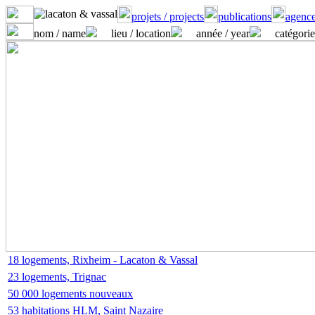
projets / projects
publications
agence
nom / name
lieu / location
année / year
catégorie
18 logements, Rixheim - Lacaton & Vassal
23 logements, Trignac
50 000 logements nouveaux
53 habitations HLM, Saint Nazaire