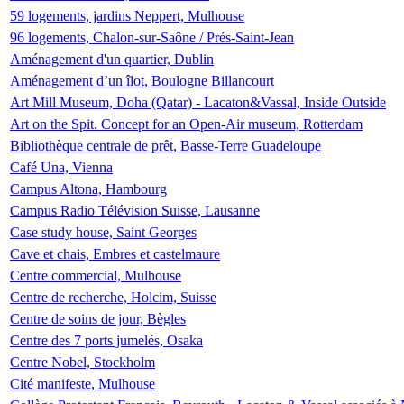
59 logements, jardins Neppert, Mulhouse
96 logements, Chalon-sur-Saône / Prés-Saint-Jean
Aménagement d'un quartier, Dublin
Aménagement d’un îlot, Boulogne Billancourt
Art Mill Museum, Doha (Qatar) - Lacaton&Vassal, Inside Outside
Art on the Spit. Concept for an Open-Air museum, Rotterdam
Bibliothèque centrale de prêt, Basse-Terre Guadeloupe
Café Una, Vienna
Campus Altona, Hambourg
Campus Radio Télévision Suisse, Lausanne
Case study house, Saint Georges
Cave et chais, Embres et castelmaure
Centre commercial, Mulhouse
Centre de recherche, Holcim, Suisse
Centre de soins de jour, Bègles
Centre des 7 ports jumelés, Osaka
Centre Nobel, Stockholm
Cité manifeste, Mulhouse