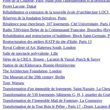
Porte de la Chapelle, Paris, étude pour l'aménagement et la densificat
Projet Lacoste, Dakar
Réhabilitation et extension de la nouvelle école d\'architecture LOCI
Réserves de la fondation Serralves, Porto
Résidence pour chercheurs, 107 logements, Cité Universitaire, Paris 
Radio Télévision Belge de la Communauté Française, Bruxelles (Rey
Rehabilitation and restructuring of buildings, Block Saint-Germain, P
Restructuration des ateliers RATP du site d'Italie, Paris 13
Royal College of Art, Battersea South, London
Salle de spectacle polyvalente, Lille
Siège de la CREA, Rouen - Lacaton & Vassal, Puech & Savoy
Station de ski Klekovaca, Bosnie-Herzégovine
The Architecture Foundation, London
The Museum of the 20th century, Berlin
Tour, Warsaw
Transformation d'un immeuble de logements, Saint-Nazaire, La Ches
Transformation de 530 logements, bâtiments G, H, I, quartier du Gra
Transformation de l\'immeuble Mail de Fontenay, La Courneuve
Transformation de la Tour Bois le Prêtre - Paris 17 - Druot, Lacaton 