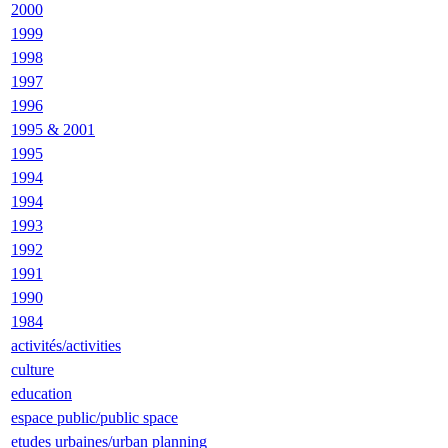
2000
1999
1998
1997
1996
1995 & 2001
1995
1994
1994
1993
1992
1991
1990
1984
activités/activities
culture
education
espace public/public space
etudes urbaines/urban planning