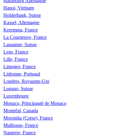
Hambourg Allemagne
Hanoi, Vietnam
Holderbank, Suisse
Kassel, Allemagne
Keremma, France
La Courneuve, France
Lausanne, Suisse
Lens, France
Lille, France
Limoges, France
Lisbonne, Portugal
Londres, Royaume-Uni
Lugano, Suisse
Luxembourg
Monaco, Principauté de Monaco
Montréal, Canada
Morsiglia (Corse), France
Mulhouse, France
Nanterre, France