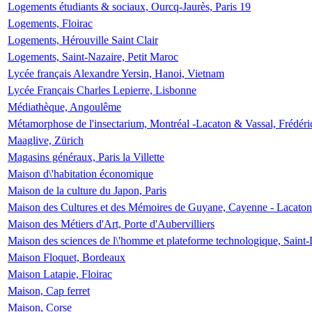
Logements étudiants & sociaux, Ourcq-Jaurès, Paris 19
Logements, Floirac
Logements, Hérouville Saint Clair
Logements, Saint-Nazaire, Petit Maroc
Lycée français Alexandre Yersin, Hanoi, Vietnam
Lycée Français Charles Lepierre, Lisbonne
Médiathèque, Angoulême
Métamorphose de l'insectarium, Montréal -Lacaton & Vassal, Frédéri
Maaglive, Zürich
Magasins généraux, Paris la Villette
Maison d\'habitation économique
Maison de la culture du Japon, Paris
Maison des Cultures et des Mémoires de Guyane, Cayenne - Lacaton
Maison des Métiers d'Art, Porte d'Aubervilliers
Maison des sciences de l\'homme et plateforme technologique, Saint
Maison Floquet, Bordeaux
Maison Latapie, Floirac
Maison, Cap ferret
Maison, Corse