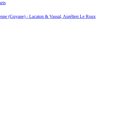
aris
enne (Guyane) - Lacaton & Vassal, Aurélien Le Roux