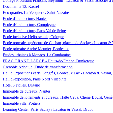
Collège Protestant Français, Beyrouth - Lacaton & Vassal associés à N
Documenta 12, Kassel
Eco quartier, La Vecquerie, Saint-Nazaire
Ecole d'architecture, Nantes
Ecole d\'architecture, Compiègne
Ecole d\'architecture, Paris Val de Seine
Ecole inclusive Heliosschule, Cologne
Ecole normale supérieure de Cachan, plateau de Saclay - Lacaton & 
Ecole primaire André Meunier, Bordeaux
Etudes urbaines à Monaco, La Condamine
FRAC GRAND LARGE - Hauts-de-France, Dunkerque
Grenoble Arlequin, Étude de transformation
Hall d'Expositions et de Congrès, Bordeaux Lac - Lacaton & Vassal
Hall d\'exposition, Paris Nord Villepinte
Hotel 5 étoiles, Lugano
Immeuble de bureaux, Nantes
Immeuble de logements et bureaux, Halte Ceva, Chêne-Bourg, Genè
Immeuble villa, Poitiers
Learning Center, Paris-Saclay / Lacaton & Vassal, Druot