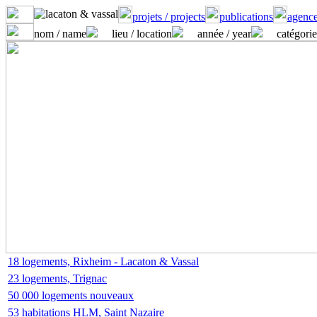
projets / projects
publications
agence
nom / name
lieu / location
année / year
catégorie
18 logements, Rixheim - Lacaton & Vassal
23 logements, Trignac
50 000 logements nouveaux
53 habitations HLM, Saint Nazaire