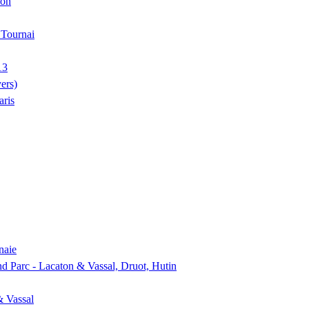
ion
, Tournai
13
ers)
aris
naie
nd Parc - Lacaton & Vassal, Druot, Hutin
& Vassal