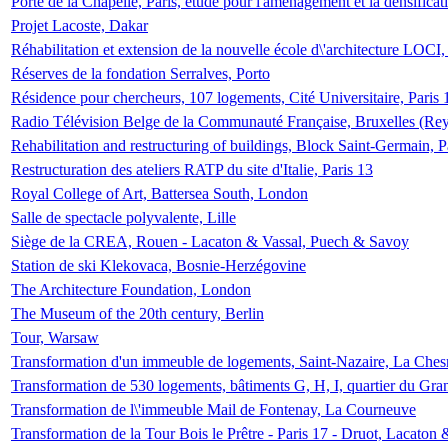
Porte de la Chapelle, Paris, étude pour l'aménagement et la densificat
Projet Lacoste, Dakar
Réhabilitation et extension de la nouvelle école d\'architecture LOCI
Réserves de la fondation Serralves, Porto
Résidence pour chercheurs, 107 logements, Cité Universitaire, Paris 
Radio Télévision Belge de la Communauté Française, Bruxelles (Rey
Rehabilitation and restructuring of buildings, Block Saint-Germain, P
Restructuration des ateliers RATP du site d'Italie, Paris 13
Royal College of Art, Battersea South, London
Salle de spectacle polyvalente, Lille
Siège de la CREA, Rouen - Lacaton & Vassal, Puech & Savoy
Station de ski Klekovaca, Bosnie-Herzégovine
The Architecture Foundation, London
The Museum of the 20th century, Berlin
Tour, Warsaw
Transformation d'un immeuble de logements, Saint-Nazaire, La Ches
Transformation de 530 logements, bâtiments G, H, I, quartier du Gra
Transformation de l\'immeuble Mail de Fontenay, La Courneuve
Transformation de la Tour Bois le Prêtre - Paris 17 - Druot, Lacaton 