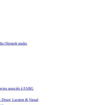
la Ohrstedt studio
itectes associés à FABG
- Druot, Lacaton & Vassal