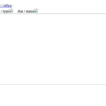
 / office
 / type
état / status