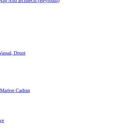
aji Assi architects (Beyrouth)
Vassal, Druot
, Marion Cadran
ve