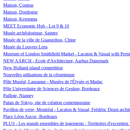
Maison, Coutras
Maison, Dordogne
Maison, Keremma
MEET Economic Hub - Lot 9 & 10
Musée archéologique, Saintes
Musée de la ville de Guangzhou, Chine
Musée du Louvres Lens
Museum of London Smithfield Market - Lacaton & Vassal with Pernil
NEW AARCH - Ecole d'Architecture, Aarhus Danemark
New Holland island competition
Nouvelles utilisations de la céraminque
Pôle Muséal, Lausanne - Musées de l'Élysée et Mudac
Pôle Universitaire de Sciences de Gestion, Bordeaux
Paillote, Niamey
Palais de Tokyo, site de création contemporaine
Pavillon de verre, Montréal - Lacaton & Vassal, Frédéric Druot arch
Place Léon Aucoc, Bordeaux
PLUS - Les grands ensembles de logements - Territoires d'exception 