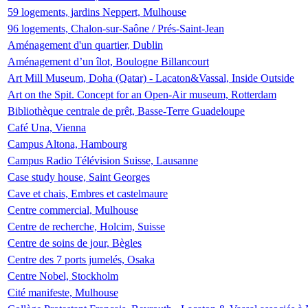
59 logements, jardins Neppert, Mulhouse
96 logements, Chalon-sur-Saône / Prés-Saint-Jean
Aménagement d'un quartier, Dublin
Aménagement d’un îlot, Boulogne Billancourt
Art Mill Museum, Doha (Qatar) - Lacaton&Vassal, Inside Outside
Art on the Spit. Concept for an Open-Air museum, Rotterdam
Bibliothèque centrale de prêt, Basse-Terre Guadeloupe
Café Una, Vienna
Campus Altona, Hambourg
Campus Radio Télévision Suisse, Lausanne
Case study house, Saint Georges
Cave et chais, Embres et castelmaure
Centre commercial, Mulhouse
Centre de recherche, Holcim, Suisse
Centre de soins de jour, Bègles
Centre des 7 ports jumelés, Osaka
Centre Nobel, Stockholm
Cité manifeste, Mulhouse