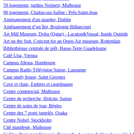
59 logements, jardins Neppert, Mulhouse
96 logements, Chalon-sur-Saône / Prés-Saint-Jean
Aménagement d'un quartier, Dublin
Aménagement d’un îlot, Boulogne Billancourt
Art Mill Museum, Doha (Qatar) - Lacaton&Vassal, Inside Outside
Art on the Spit. Concept for an Open-Air museum, Rotterdam
Bibliothèque centrale de prêt, Basse-Terre Guadeloupe
Café Una, Vienna
Campus Altona, Hambourg
Campus Radio Télévision Suisse, Lausanne
Case study house, Saint Georges
Cave et chais, Embres et castelmaure
Centre commercial, Mulhouse
Centre de recherche, Holcim, Suisse
Centre de soins de jour, Bègles
Centre des 7 ports jumelés, Osaka
Centre Nobel, Stockholm
Cité manifeste, Mulhouse