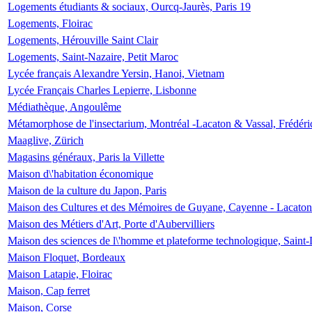
Logements étudiants & sociaux, Ourcq-Jaurès, Paris 19
Logements, Floirac
Logements, Hérouville Saint Clair
Logements, Saint-Nazaire, Petit Maroc
Lycée français Alexandre Yersin, Hanoi, Vietnam
Lycée Français Charles Lepierre, Lisbonne
Médiathèque, Angoulême
Métamorphose de l'insectarium, Montréal -Lacaton & Vassal, Frédéri
Maaglive, Zürich
Magasins généraux, Paris la Villette
Maison d\'habitation économique
Maison de la culture du Japon, Paris
Maison des Cultures et des Mémoires de Guyane, Cayenne - Lacaton
Maison des Métiers d'Art, Porte d'Aubervilliers
Maison des sciences de l\'homme et plateforme technologique, Saint
Maison Floquet, Bordeaux
Maison Latapie, Floirac
Maison, Cap ferret
Maison, Corse