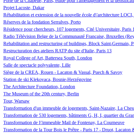
Porte de la Chapelle, Paris, étude pour l'aménagement et la densificat
Projet Lacoste, Dakar
Réhabilitation et extension de la nouvelle école d\'architecture LOCI
Réserves de la fondation Serralves, Porto
Résidence pour chercheurs, 107 logements, Cité Universitaire, Paris 
Radio Télévision Belge de la Communauté Française, Bruxelles (Rey
Rehabilitation and restructuring of buildings, Block Saint-Germain, P
Restructuration des ateliers RATP du site d'Italie, Paris 13
Royal College of Art, Battersea South, London
Salle de spectacle polyvalente, Lille
Siège de la CREA, Rouen - Lacaton & Vassal, Puech & Savoy
Station de ski Klekovaca, Bosnie-Herzégovine
The Architecture Foundation, London
The Museum of the 20th century, Berlin
Tour, Warsaw
Transformation d'un immeuble de logements, Saint-Nazaire, La Ches
Transformation de 530 logements, bâtiments G, H, I, quartier du Gra
Transformation de l\'immeuble Mail de Fontenay, La Courneuve
Transformation de la Tour Bois le Prêtre - Paris 17 - Druot, Lacaton 