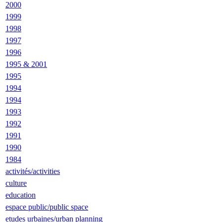
2000
1999
1998
1997
1996
1995 & 2001
1995
1994
1994
1993
1992
1991
1990
1984
activités/activities
culture
education
espace public/public space
etudes urbaines/urban planning