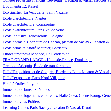
Collège Protestant Français, Beyrouth - Lacaton & Vassal associés à N
Documenta 12, Kassel
Eco quartier, La Vecquerie, Saint-Nazaire
Ecole d'architecture, Nantes
Ecole d\'architecture, Compiègne
Ecole d\'architecture, Paris Val de Seine
Ecole inclusive Heliosschule, Cologne
Ecole normale supérieure de Cachan, plateau de Saclay - Lacaton & 
Ecole primaire André Meunier, Bordeaux
Etudes urbaines à Monaco, La Condamine
FRAC GRAND LARGE - Hauts-de-France, Dunkerque
Grenoble Arlequin, Étude de transformation
Hall d'Expositions et de Congrès, Bordeaux Lac - Lacaton & Vassal
Hall d\'exposition, Paris Nord Villepinte
Hotel 5 étoiles, Lugano
Immeuble de bureaux, Nantes
Immeuble de logements et bureaux, Halte Ceva, Chêne-Bourg, Genè
Immeuble villa, Poitiers
Learning Center, Paris-Saclay / Lacaton & Vassal, Druot