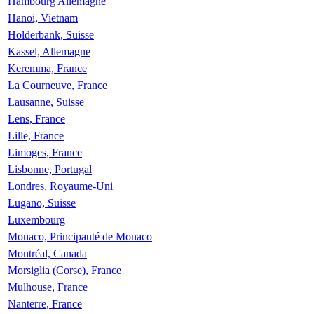
Hambourg Allemagne
Hanoi, Vietnam
Holderbank, Suisse
Kassel, Allemagne
Keremma, France
La Courneuve, France
Lausanne, Suisse
Lens, France
Lille, France
Limoges, France
Lisbonne, Portugal
Londres, Royaume-Uni
Lugano, Suisse
Luxembourg
Monaco, Principauté de Monaco
Montréal, Canada
Morsiglia (Corse), France
Mulhouse, France
Nanterre, France