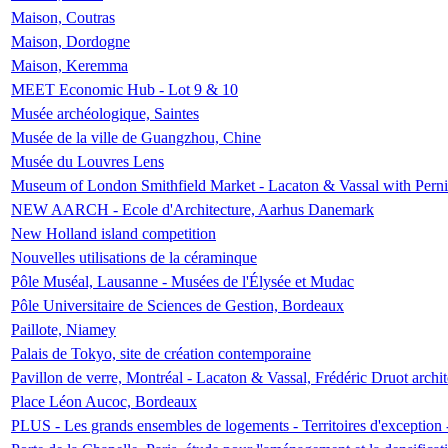
Maison, Coutras
Maison, Dordogne
Maison, Keremma
MEET Economic Hub - Lot 9 & 10
Musée archéologique, Saintes
Musée de la ville de Guangzhou, Chine
Musée du Louvres Lens
Museum of London Smithfield Market - Lacaton & Vassal with Pernil
NEW AARCH - Ecole d'Architecture, Aarhus Danemark
New Holland island competition
Nouvelles utilisations de la céraminque
Pôle Muséal, Lausanne - Musées de l'Élysée et Mudac
Pôle Universitaire de Sciences de Gestion, Bordeaux
Paillote, Niamey
Palais de Tokyo, site de création contemporaine
Pavillon de verre, Montréal - Lacaton & Vassal, Frédéric Druot arch
Place Léon Aucoc, Bordeaux
PLUS - Les grands ensembles de logements - Territoires d'exception 