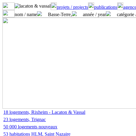
projets / projects
publications
agence
nom / name
Basse-Terre,
année / year
catégorie 
18 logements, Rixheim - Lacaton & Vassal
23 logements, Trignac
50 000 logements nouveaux
53 habitations HLM, Saint Nazaire