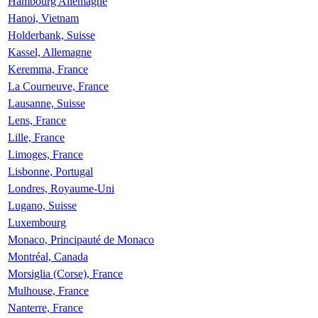
Hambourg Allemagne
Hanoi, Vietnam
Holderbank, Suisse
Kassel, Allemagne
Keremma, France
La Courneuve, France
Lausanne, Suisse
Lens, France
Lille, France
Limoges, France
Lisbonne, Portugal
Londres, Royaume-Uni
Lugano, Suisse
Luxembourg
Monaco, Principauté de Monaco
Montréal, Canada
Morsiglia (Corse), France
Mulhouse, France
Nanterre, France