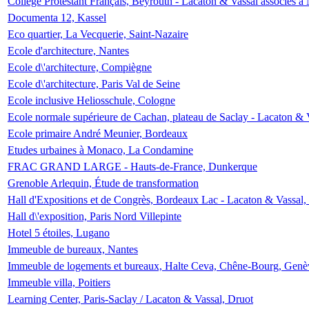
Collège Protestant Français, Beyrouth - Lacaton & Vassal associés à N
Documenta 12, Kassel
Eco quartier, La Vecquerie, Saint-Nazaire
Ecole d'architecture, Nantes
Ecole d\'architecture, Compiègne
Ecole d\'architecture, Paris Val de Seine
Ecole inclusive Heliosschule, Cologne
Ecole normale supérieure de Cachan, plateau de Saclay - Lacaton & 
Ecole primaire André Meunier, Bordeaux
Etudes urbaines à Monaco, La Condamine
FRAC GRAND LARGE - Hauts-de-France, Dunkerque
Grenoble Arlequin, Étude de transformation
Hall d'Expositions et de Congrès, Bordeaux Lac - Lacaton & Vassal
Hall d\'exposition, Paris Nord Villepinte
Hotel 5 étoiles, Lugano
Immeuble de bureaux, Nantes
Immeuble de logements et bureaux, Halte Ceva, Chêne-Bourg, Genè
Immeuble villa, Poitiers
Learning Center, Paris-Saclay / Lacaton & Vassal, Druot