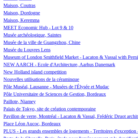
Maison, Coutras
Maison, Dordogne
Maison, Keremma
MEET Economic Hub - Lot 9 & 10
Musée archéologique, Saintes
Musée de la ville de Guangzhou, Chine
Musée du Louvres Lens
Museum of London Smithfield Market - Lacaton & Vassal with Pernil
NEW AARCH - Ecole d'Architecture, Aarhus Danemark
New Holland island competition
Nouvelles utilisations de la céraminque
Pôle Muséal, Lausanne - Musées de l'Élysée et Mudac
Pôle Universitaire de Sciences de Gestion, Bordeaux
Paillote, Niamey
Palais de Tokyo, site de création contemporaine
Pavillon de verre, Montréal - Lacaton & Vassal, Frédéric Druot arch
Place Léon Aucoc, Bordeaux
PLUS - Les grands ensembles de logements - Territoires d'exception 