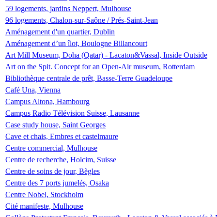
59 logements, jardins Neppert, Mulhouse
96 logements, Chalon-sur-Saône / Prés-Saint-Jean
Aménagement d'un quartier, Dublin
Aménagement d’un îlot, Boulogne Billancourt
Art Mill Museum, Doha (Qatar) - Lacaton&Vassal, Inside Outside
Art on the Spit. Concept for an Open-Air museum, Rotterdam
Bibliothèque centrale de prêt, Basse-Terre Guadeloupe
Café Una, Vienna
Campus Altona, Hambourg
Campus Radio Télévision Suisse, Lausanne
Case study house, Saint Georges
Cave et chais, Embres et castelmaure
Centre commercial, Mulhouse
Centre de recherche, Holcim, Suisse
Centre de soins de jour, Bègles
Centre des 7 ports jumelés, Osaka
Centre Nobel, Stockholm
Cité manifeste, Mulhouse