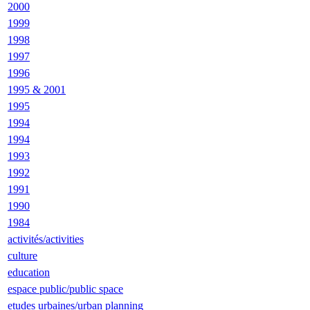
2000
1999
1998
1997
1996
1995 & 2001
1995
1994
1994
1993
1992
1991
1990
1984
activités/activities
culture
education
espace public/public space
etudes urbaines/urban planning