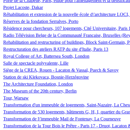
Porte de la Chapelle, Paris, étude pour l'aménagement et la densificat
Projet Lacoste, Dakar
Réhabilitation et extension de la nouvelle école d\'architecture LOCI
Réserves de la fondation Serralves, Porto
Résidence pour chercheurs, 107 logements, Cité Universitaire, Paris 
Radio Télévision Belge de la Communauté Française, Bruxelles (Rey
Rehabilitation and restructuring of buildings, Block Saint-Germain, P
Restructuration des ateliers RATP du site d'Italie, Paris 13
Royal College of Art, Battersea South, London
Salle de spectacle polyvalente, Lille
Siège de la CREA, Rouen - Lacaton & Vassal, Puech & Savoy
Station de ski Klekovaca, Bosnie-Herzégovine
The Architecture Foundation, London
The Museum of the 20th century, Berlin
Tour, Warsaw
Transformation d'un immeuble de logements, Saint-Nazaire, La Ches
Transformation de 530 logements, bâtiments G, H, I, quartier du Gra
Transformation de l\'immeuble Mail de Fontenay, La Courneuve
Transformation de la Tour Bois le Prêtre - Paris 17 - Druot, Lacaton 