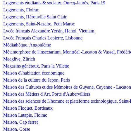
Logements étudiants & sociaux, Ourcq-Jaurès, Paris 19
Logements, Floirac
Logements, Hérouville Saint Clair
Logements, Saint-Nazaire, Petit Maroc
Lycée français Alexandre Yersin, Hanoi, Vietnam
Lycée Français Charles Lepierre, Lisbonne
Médiathèque, Angoulême
Métamorphose de l'insectarium, Montréal -Lacaton & Vassal, Frédéri
Maaglive, Zürich
Magasins généraux, Paris la Villette
Maison d\'habitation économique
Maison de la culture du Japon, Paris
Maison des Cultures et des Mémoires de Guyane, Cayenne - Lacaton
Maison des Métiers d'Art, Porte d'Aubervilliers
Maison des sciences de l\'homme et plateforme technologique, Saint
Maison Floquet, Bordeaux
Maison Latapie, Floirac
Maison, Cap ferret
Maison, Corse