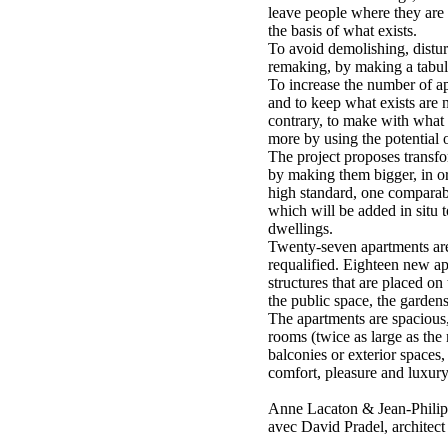
leave people where they are 
the basis of what exists.
To avoid demolishing, distu
remaking, by making a tabula
To increase the number of ap
and to keep what exists are 
contrary, to make with what 
more by using the potential o
The project proposes transfo
by making them bigger, in or
high standard, one comparabl
which will be added in situ 
dwellings.
Twenty-seven apartments are
requalified. Eighteen new ap
structures that are placed on
the public space, the gardens
The apartments are spacious,
rooms (twice as large as t
balconies or exterior spaces, 
comfort, pleasure and luxury
Anne Lacaton & Jean-Philipp
avec David Pradel, architect