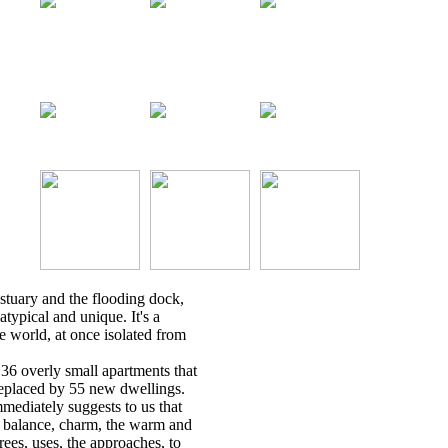
tuary and the flooding dock,
s atypical and unique. It's a
he world, at once isolated from
6 overly small apartments that
eplaced by 55 new dwellings.
mmediately suggests to us that
s balance, charm, the warm and
rees, uses, the approaches, to