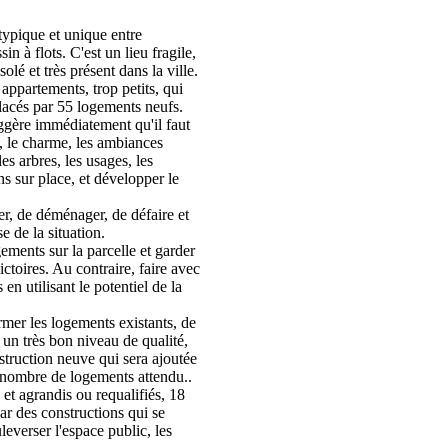
atypique et unique entre
sin à flots. C'est un lieu fragile,
olé et très présent dans la ville.
ppartements, trop petits, qui
lacés par 55 logements neufs.
ggère immédiatement qu'il faut
x, le charme, les ambiances
es arbres, les usages, les
s sur place, et développer le
er, de déménager, de défaire et
se de la situation.
ments sur la parcelle et garder
ictoires. Au contraire, faire avec
 en utilisant le potentiel de la
rmer les logements existants, de
à un très bon niveau de qualité,
struction neuve qui sera ajoutée
le nombre de logements attendu..
et agrandis ou requalifiés, 18
ar des constructions qui se
leverser l'espace public, les