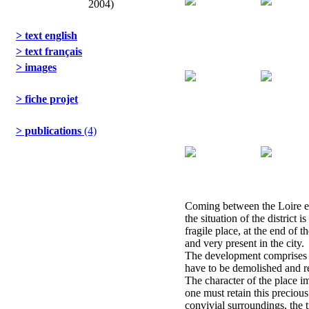
2004)
> text english
> text français
> images
> fiche projet
> publications
(4)
Coming between the Loire es
the situation of the district i
fragile place, at the end of t
and very present in the city.
The development comprises 3
have to be demolished and r
The character of the place i
one must retain this preciou
convivial surroundings, the t