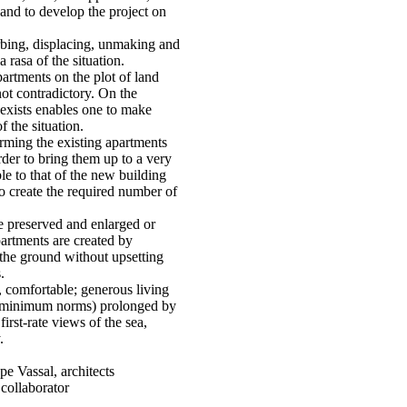
and to develop the project on
rbing, displacing, unmaking and
 rasa of the situation.
artments on the plot of land
not contradictory. On the
exists enables one to make
f the situation.
rming the existing apartments
der to bring them up to a very
e to that of the new building
to create the required number of
 preserved and enlarged or
artments are created by
 the ground without upsetting
.
 comfortable; generous living
he minimum norms) prolonged by
first-rate views of the sea,
.
e Vassal, architects
 collaborator