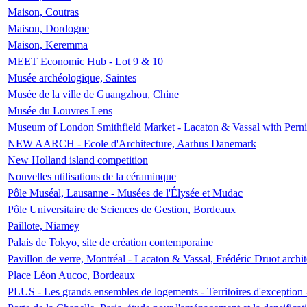
Maison, Coutras
Maison, Dordogne
Maison, Keremma
MEET Economic Hub - Lot 9 & 10
Musée archéologique, Saintes
Musée de la ville de Guangzhou, Chine
Musée du Louvres Lens
Museum of London Smithfield Market - Lacaton & Vassal with Pernil
NEW AARCH - Ecole d'Architecture, Aarhus Danemark
New Holland island competition
Nouvelles utilisations de la céraminque
Pôle Muséal, Lausanne - Musées de l'Élysée et Mudac
Pôle Universitaire de Sciences de Gestion, Bordeaux
Paillote, Niamey
Palais de Tokyo, site de création contemporaine
Pavillon de verre, Montréal - Lacaton & Vassal, Frédéric Druot arch
Place Léon Aucoc, Bordeaux
PLUS - Les grands ensembles de logements - Territoires d'exception 