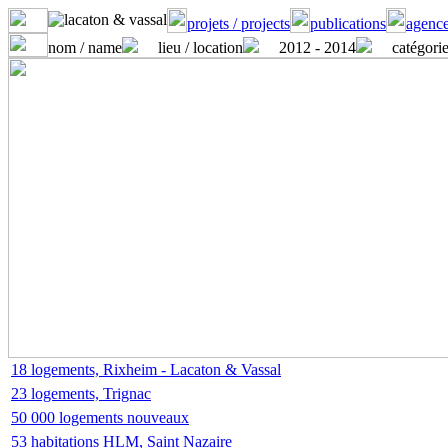
projets / projects
publications
agence
nom / name
lieu / location
2012 - 2014
catégorie
18 logements, Rixheim - Lacaton & Vassal
23 logements, Trignac
50 000 logements nouveaux
53 habitations HLM, Saint Nazaire