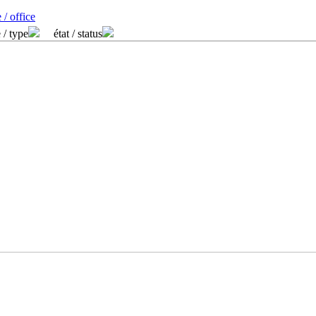
 / office
 / type
état / status