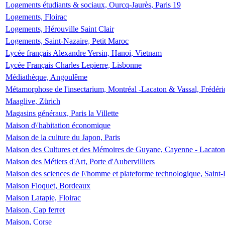
Logements étudiants & sociaux, Ourcq-Jaurès, Paris 19
Logements, Floirac
Logements, Hérouville Saint Clair
Logements, Saint-Nazaire, Petit Maroc
Lycée français Alexandre Yersin, Hanoi, Vietnam
Lycée Français Charles Lepierre, Lisbonne
Médiathèque, Angoulême
Métamorphose de l'insectarium, Montréal -Lacaton & Vassal, Frédéri
Maaglive, Zürich
Magasins généraux, Paris la Villette
Maison d\'habitation économique
Maison de la culture du Japon, Paris
Maison des Cultures et des Mémoires de Guyane, Cayenne - Lacaton
Maison des Métiers d'Art, Porte d'Aubervilliers
Maison des sciences de l\'homme et plateforme technologique, Saint
Maison Floquet, Bordeaux
Maison Latapie, Floirac
Maison, Cap ferret
Maison, Corse