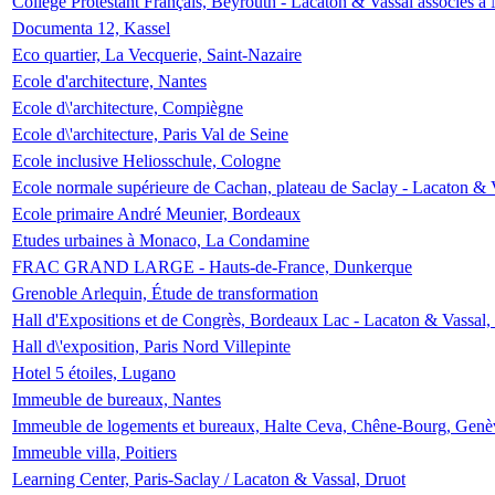
Collège Protestant Français, Beyrouth - Lacaton & Vassal associés à N
Documenta 12, Kassel
Eco quartier, La Vecquerie, Saint-Nazaire
Ecole d'architecture, Nantes
Ecole d\'architecture, Compiègne
Ecole d\'architecture, Paris Val de Seine
Ecole inclusive Heliosschule, Cologne
Ecole normale supérieure de Cachan, plateau de Saclay - Lacaton & 
Ecole primaire André Meunier, Bordeaux
Etudes urbaines à Monaco, La Condamine
FRAC GRAND LARGE - Hauts-de-France, Dunkerque
Grenoble Arlequin, Étude de transformation
Hall d'Expositions et de Congrès, Bordeaux Lac - Lacaton & Vassal
Hall d\'exposition, Paris Nord Villepinte
Hotel 5 étoiles, Lugano
Immeuble de bureaux, Nantes
Immeuble de logements et bureaux, Halte Ceva, Chêne-Bourg, Genè
Immeuble villa, Poitiers
Learning Center, Paris-Saclay / Lacaton & Vassal, Druot