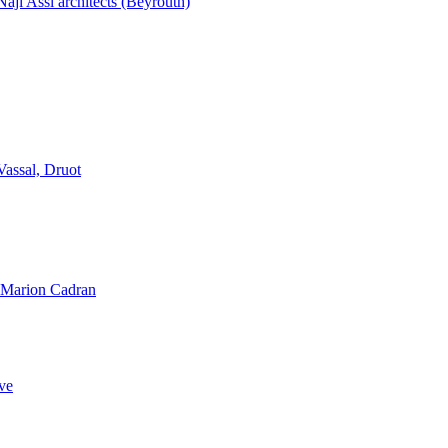
aji Assi architects (Beyrouth)
Vassal, Druot
, Marion Cadran
ve