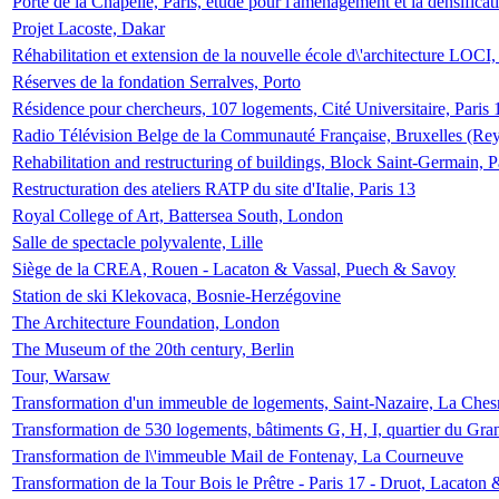
Porte de la Chapelle, Paris, étude pour l'aménagement et la densificat
Projet Lacoste, Dakar
Réhabilitation et extension de la nouvelle école d\'architecture LOCI
Réserves de la fondation Serralves, Porto
Résidence pour chercheurs, 107 logements, Cité Universitaire, Paris 
Radio Télévision Belge de la Communauté Française, Bruxelles (Rey
Rehabilitation and restructuring of buildings, Block Saint-Germain, P
Restructuration des ateliers RATP du site d'Italie, Paris 13
Royal College of Art, Battersea South, London
Salle de spectacle polyvalente, Lille
Siège de la CREA, Rouen - Lacaton & Vassal, Puech & Savoy
Station de ski Klekovaca, Bosnie-Herzégovine
The Architecture Foundation, London
The Museum of the 20th century, Berlin
Tour, Warsaw
Transformation d'un immeuble de logements, Saint-Nazaire, La Ches
Transformation de 530 logements, bâtiments G, H, I, quartier du Gra
Transformation de l\'immeuble Mail de Fontenay, La Courneuve
Transformation de la Tour Bois le Prêtre - Paris 17 - Druot, Lacaton 