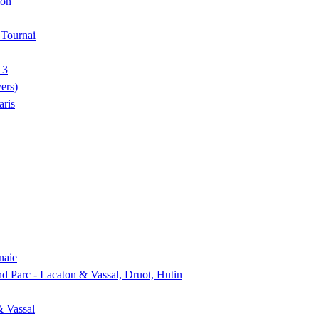
ion
, Tournai
13
ers)
aris
naie
nd Parc - Lacaton & Vassal, Druot, Hutin
& Vassal