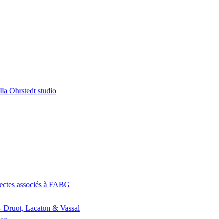
la Ohrstedt studio
itectes associés à FABG
- Druot, Lacaton & Vassal