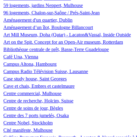
59 logements, jardins Neppert, Mulhouse
96 logements, Chalon-sur-Saône / Prés-Saint-Jean
Aménagement d'un quartier, Dublin
Aménagement d’un îlot, Boulogne Billancourt
Art Mill Museum, Doha (Qatar) - Lacaton&Vassal, Inside Outside
Art on the Spit. Concept for an Open-Air museum, Rotterdam
Bibliothèque centrale de prêt, Basse-Terre Guadeloupe
Café Una, Vienna
Campus Altona, Hambourg
Campus Radio Télévision Suisse, Lausanne
Case study house, Saint Georges
Cave et chais, Embres et castelmaure
Centre commercial, Mulhouse
Centre de recherche, Holcim, Suisse
Centre de soins de jour, Bègles
Centre des 7 ports jumelés, Osaka
Centre Nobel, Stockholm
Cité manifeste, Mulhouse