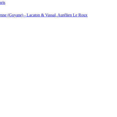
aris
enne (Guyane) - Lacaton & Vassal, Aurélien Le Roux