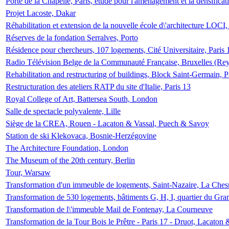
Porte de la Chapelle, Paris, étude pour l'aménagement et la densificat
Projet Lacoste, Dakar
Réhabilitation et extension de la nouvelle école d\'architecture LOCI
Réserves de la fondation Serralves, Porto
Résidence pour chercheurs, 107 logements, Cité Universitaire, Paris 
Radio Télévision Belge de la Communauté Française, Bruxelles (Rey
Rehabilitation and restructuring of buildings, Block Saint-Germain, P
Restructuration des ateliers RATP du site d'Italie, Paris 13
Royal College of Art, Battersea South, London
Salle de spectacle polyvalente, Lille
Siège de la CREA, Rouen - Lacaton & Vassal, Puech & Savoy
Station de ski Klekovaca, Bosnie-Herzégovine
The Architecture Foundation, London
The Museum of the 20th century, Berlin
Tour, Warsaw
Transformation d'un immeuble de logements, Saint-Nazaire, La Ches
Transformation de 530 logements, bâtiments G, H, I, quartier du Gra
Transformation de l\'immeuble Mail de Fontenay, La Courneuve
Transformation de la Tour Bois le Prêtre - Paris 17 - Druot, Lacaton 