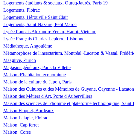
Logements étudiants & sociaux, Ourcq-Jaurès, Paris 19
Logements, Floirac
Logements, Hérouville Saint Clair
Logements, Saint-Nazaire, Petit Maroc
Lycée français Alexandre Yersin, Hanoi, Vietnam
Lycée Français Charles Lepierre, Lisbonne
Médiathèque, Angoulême
Métamorphose de l'insectarium, Montréal -Lacaton & Vassal, Frédéri
Maaglive, Zürich
Magasins généraux, Paris la Villette
Maison d\'habitation économique
Maison de la culture du Japon, Paris
Maison des Cultures et des Mémoires de Guyane, Cayenne - Lacaton
Maison des Métiers d'Art, Porte d'Aubervilliers
Maison des sciences de l\'homme et plateforme technologique, Saint
Maison Floquet, Bordeaux
Maison Latapie, Floirac
Maison, Cap ferret
Maison, Corse