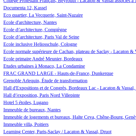
Collège Protestant Français, Beyrouth - Lacaton & Vassal associés à N
Documenta 12, Kassel
Eco quartier, La Vecquerie, Saint-Nazaire
Ecole d'architecture, Nantes
Ecole d\'architecture, Compiègne
Ecole d\'architecture, Paris Val de Seine
Ecole inclusive Heliosschule, Cologne
Ecole normale supérieure de Cachan, plateau de Saclay - Lacaton & 
Ecole primaire André Meunier, Bordeaux
Etudes urbaines à Monaco, La Condamine
FRAC GRAND LARGE - Hauts-de-France, Dunkerque
Grenoble Arlequin, Étude de transformation
Hall d'Expositions et de Congrès, Bordeaux Lac - Lacaton & Vassal
Hall d\'exposition, Paris Nord Villepinte
Hotel 5 étoiles, Lugano
Immeuble de bureaux, Nantes
Immeuble de logements et bureaux, Halte Ceva, Chêne-Bourg, Genè
Immeuble villa, Poitiers
Learning Center, Paris-Saclay / Lacaton & Vassal, Druot