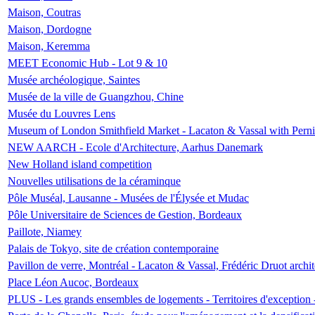
Maison, Coutras
Maison, Dordogne
Maison, Keremma
MEET Economic Hub - Lot 9 & 10
Musée archéologique, Saintes
Musée de la ville de Guangzhou, Chine
Musée du Louvres Lens
Museum of London Smithfield Market - Lacaton & Vassal with Pernil
NEW AARCH - Ecole d'Architecture, Aarhus Danemark
New Holland island competition
Nouvelles utilisations de la céraminque
Pôle Muséal, Lausanne - Musées de l'Élysée et Mudac
Pôle Universitaire de Sciences de Gestion, Bordeaux
Paillote, Niamey
Palais de Tokyo, site de création contemporaine
Pavillon de verre, Montréal - Lacaton & Vassal, Frédéric Druot arch
Place Léon Aucoc, Bordeaux
PLUS - Les grands ensembles de logements - Territoires d'exception 