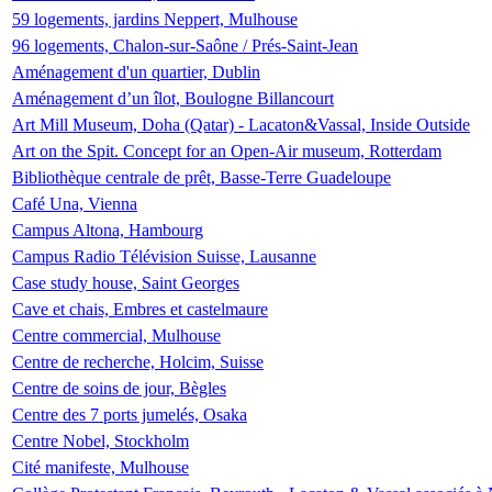
59 logements, jardins Neppert, Mulhouse
96 logements, Chalon-sur-Saône / Prés-Saint-Jean
Aménagement d'un quartier, Dublin
Aménagement d’un îlot, Boulogne Billancourt
Art Mill Museum, Doha (Qatar) - Lacaton&Vassal, Inside Outside
Art on the Spit. Concept for an Open-Air museum, Rotterdam
Bibliothèque centrale de prêt, Basse-Terre Guadeloupe
Café Una, Vienna
Campus Altona, Hambourg
Campus Radio Télévision Suisse, Lausanne
Case study house, Saint Georges
Cave et chais, Embres et castelmaure
Centre commercial, Mulhouse
Centre de recherche, Holcim, Suisse
Centre de soins de jour, Bègles
Centre des 7 ports jumelés, Osaka
Centre Nobel, Stockholm
Cité manifeste, Mulhouse