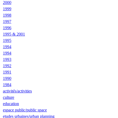
2000
1999
1998
1997
1996
1995 & 2001
1995
1994
1994
1993
1992
1991
1990
1984
activités/activities
culture
education
espace public/public space
etudes urbaines/urban planning