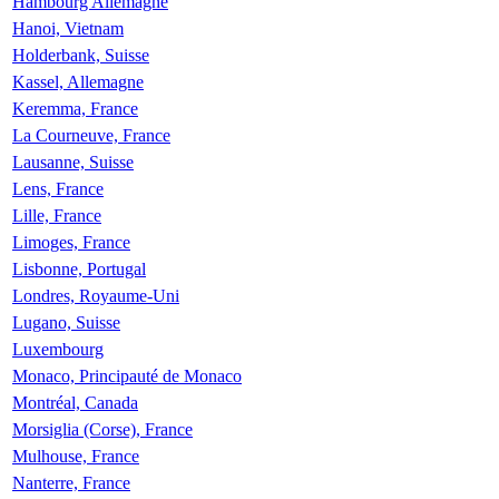
Hambourg Allemagne
Hanoi, Vietnam
Holderbank, Suisse
Kassel, Allemagne
Keremma, France
La Courneuve, France
Lausanne, Suisse
Lens, France
Lille, France
Limoges, France
Lisbonne, Portugal
Londres, Royaume-Uni
Lugano, Suisse
Luxembourg
Monaco, Principauté de Monaco
Montréal, Canada
Morsiglia (Corse), France
Mulhouse, France
Nanterre, France