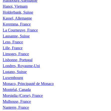
Hambourg Allemagne
Hanoi, Vietnam
Holderbank, Suisse
Kassel, Allemagne
Keremma, France
La Courneuve, France
Lausanne, Suisse
Lens, France
Lille, France
Limoges, France
Lisbonne, Portugal
Londres, Royaume-Uni
Lugano, Suisse
Luxembourg
Monaco, Principauté de Monaco
Montréal, Canada
Morsiglia (Corse), France
Mulhouse, France
Nanterre, France