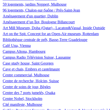
59 logements, jardins Neppert, Mulhouse
96 logements, Chalon-sur-Saône / Prés-Saint-Jean
Aménagement d'un quartier, Dublin
Aménagement d’un îlot, Boulogne Billancourt
Art Mill Museum, Doha (Qatar) - Lacaton&Vassal, Inside Outside
Art on the Spit. Concept for an Open-Air museum, Rotterdam
Bibliothèque centrale de prêt, Basse-Terre Guadeloupe
Café Una, Vienna
Campus Altona, Hambourg
Campus Radio Télévision Suisse, Lausanne
Case study house, Saint Georges
Cave et chais, Embres et castelmaure
Centre commercial, Mulhouse
Centre de recherche, Holcim, Suisse
Centre de soins de jour, Bègles
Centre des 7 ports jumelés, Osaka
Centre Nobel, Stockholm
Cité manifeste, Mulhouse