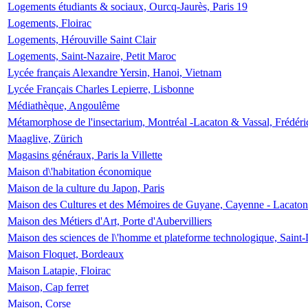
Logements étudiants & sociaux, Ourcq-Jaurès, Paris 19
Logements, Floirac
Logements, Hérouville Saint Clair
Logements, Saint-Nazaire, Petit Maroc
Lycée français Alexandre Yersin, Hanoi, Vietnam
Lycée Français Charles Lepierre, Lisbonne
Médiathèque, Angoulême
Métamorphose de l'insectarium, Montréal -Lacaton & Vassal, Frédéri
Maaglive, Zürich
Magasins généraux, Paris la Villette
Maison d\'habitation économique
Maison de la culture du Japon, Paris
Maison des Cultures et des Mémoires de Guyane, Cayenne - Lacaton
Maison des Métiers d'Art, Porte d'Aubervilliers
Maison des sciences de l\'homme et plateforme technologique, Saint
Maison Floquet, Bordeaux
Maison Latapie, Floirac
Maison, Cap ferret
Maison, Corse