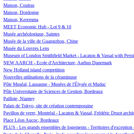
Maison, Coutras
Maison, Dordogne
Maison, Keremma
MEET Economic Hub - Lot 9 & 10
Musée archéologique, Saintes
Musée de la ville de Guangzhou, Chine
Musée du Louvres Lens
Museum of London Smithfield Market - Lacaton & Vassal with Pernil
NEW AARCH - Ecole d'Architecture, Aarhus Danemark
New Holland island competition
Nouvelles utilisations de la céraminque
Pôle Muséal, Lausanne - Musées de l'Élysée et Mudac
Pôle Universitaire de Sciences de Gestion, Bordeaux
Paillote, Niamey
Palais de Tokyo, site de création contemporaine
Pavillon de verre, Montréal - Lacaton & Vassal, Frédéric Druot arch
Place Léon Aucoc, Bordeaux
PLUS - Les grands ensembles de logements - Territoires d'exception 