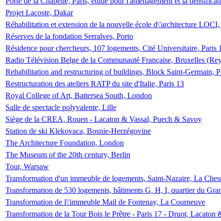
Porte de la Chapelle, Paris, étude pour l'aménagement et la densificat
Projet Lacoste, Dakar
Réhabilitation et extension de la nouvelle école d\'architecture LOCI
Réserves de la fondation Serralves, Porto
Résidence pour chercheurs, 107 logements, Cité Universitaire, Paris 
Radio Télévision Belge de la Communauté Française, Bruxelles (Rey
Rehabilitation and restructuring of buildings, Block Saint-Germain, P
Restructuration des ateliers RATP du site d'Italie, Paris 13
Royal College of Art, Battersea South, London
Salle de spectacle polyvalente, Lille
Siège de la CREA, Rouen - Lacaton & Vassal, Puech & Savoy
Station de ski Klekovaca, Bosnie-Herzégovine
The Architecture Foundation, London
The Museum of the 20th century, Berlin
Tour, Warsaw
Transformation d'un immeuble de logements, Saint-Nazaire, La Ches
Transformation de 530 logements, bâtiments G, H, I, quartier du Gra
Transformation de l\'immeuble Mail de Fontenay, La Courneuve
Transformation de la Tour Bois le Prêtre - Paris 17 - Druot, Lacaton 