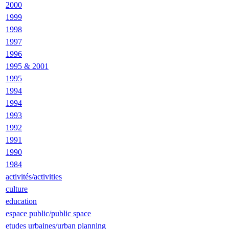
2000
1999
1998
1997
1996
1995 & 2001
1995
1994
1994
1993
1992
1991
1990
1984
activités/activities
culture
education
espace public/public space
etudes urbaines/urban planning