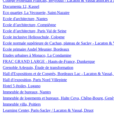
Collège Protestant Français, Beyrouth - Lacaton & Vassal associés à N
Documenta 12, Kassel
Eco quartier, La Vecquerie, Saint-Nazaire
Ecole d'architecture, Nantes
Ecole d\'architecture, Compiègne
Ecole d\'architecture, Paris Val de Seine
Ecole inclusive Heliosschule, Cologne
Ecole normale supérieure de Cachan, plateau de Saclay - Lacaton & 
Ecole primaire André Meunier, Bordeaux
Etudes urbaines à Monaco, La Condamine
FRAC GRAND LARGE - Hauts-de-France, Dunkerque
Grenoble Arlequin, Étude de transformation
Hall d'Expositions et de Congrès, Bordeaux Lac - Lacaton & Vassal
Hall d\'exposition, Paris Nord Villepinte
Hotel 5 étoiles, Lugano
Immeuble de bureaux, Nantes
Immeuble de logements et bureaux, Halte Ceva, Chêne-Bourg, Genè
Immeuble villa, Poitiers
Learning Center, Paris-Saclay / Lacaton & Vassal, Druot