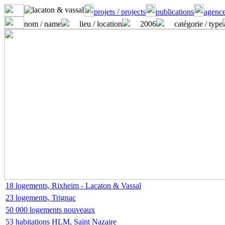
projets / projects
publications
agence
nom / name
lieu / location
2006
catégorie / type
18 logements, Rixheim - Lacaton & Vassal
23 logements, Trignac
50 000 logements nouveaux
53 habitations HLM, Saint Nazaire