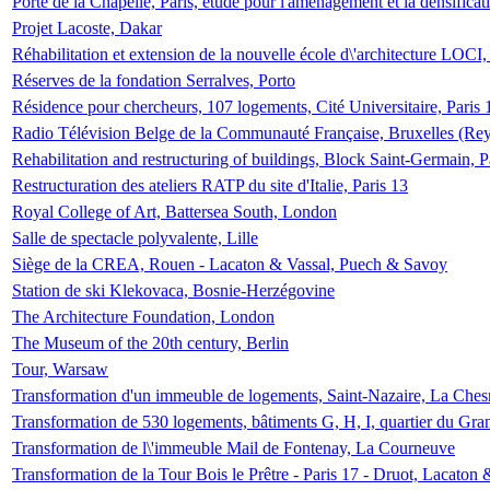
Porte de la Chapelle, Paris, étude pour l'aménagement et la densificat
Projet Lacoste, Dakar
Réhabilitation et extension de la nouvelle école d\'architecture LOCI
Réserves de la fondation Serralves, Porto
Résidence pour chercheurs, 107 logements, Cité Universitaire, Paris 
Radio Télévision Belge de la Communauté Française, Bruxelles (Rey
Rehabilitation and restructuring of buildings, Block Saint-Germain, P
Restructuration des ateliers RATP du site d'Italie, Paris 13
Royal College of Art, Battersea South, London
Salle de spectacle polyvalente, Lille
Siège de la CREA, Rouen - Lacaton & Vassal, Puech & Savoy
Station de ski Klekovaca, Bosnie-Herzégovine
The Architecture Foundation, London
The Museum of the 20th century, Berlin
Tour, Warsaw
Transformation d'un immeuble de logements, Saint-Nazaire, La Ches
Transformation de 530 logements, bâtiments G, H, I, quartier du Gra
Transformation de l\'immeuble Mail de Fontenay, La Courneuve
Transformation de la Tour Bois le Prêtre - Paris 17 - Druot, Lacaton 