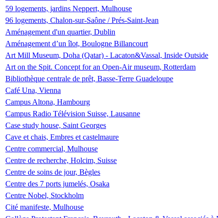
59 logements, jardins Neppert, Mulhouse
96 logements, Chalon-sur-Saône / Prés-Saint-Jean
Aménagement d'un quartier, Dublin
Aménagement d’un îlot, Boulogne Billancourt
Art Mill Museum, Doha (Qatar) - Lacaton&Vassal, Inside Outside
Art on the Spit. Concept for an Open-Air museum, Rotterdam
Bibliothèque centrale de prêt, Basse-Terre Guadeloupe
Café Una, Vienna
Campus Altona, Hambourg
Campus Radio Télévision Suisse, Lausanne
Case study house, Saint Georges
Cave et chais, Embres et castelmaure
Centre commercial, Mulhouse
Centre de recherche, Holcim, Suisse
Centre de soins de jour, Bègles
Centre des 7 ports jumelés, Osaka
Centre Nobel, Stockholm
Cité manifeste, Mulhouse