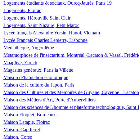
Logements étudiants & sociaux, Ourcq-Jaurès, Paris 19
Logements, Floirac
Logements, Hérouville Saint Clair
Logements, Saint-Nazaire, Petit Maroc
Lycée français Alexandre Yersin, Hanoi, Vietnam
Lycée Français Charles Lepierre, Lisbonne
Médiathèque, Angoulême
Métamorphose de l'insectarium, Montréal -Lacaton & Vassal, Frédéri
Maaglive, Zürich
Magasins généraux, Paris la Villette
Maison d\'habitation économique
Maison de la culture du Japon, Paris
Maison des Cultures et des Mémoires de Guyane, Cayenne - Lacaton
Maison des Métiers d'Art, Porte d'Aubervilliers
Maison des sciences de l\'homme et plateforme technologique, Saint
Maison Floquet, Bordeaux
Maison Latapie, Floirac
Maison, Cap ferret
Maison, Corse