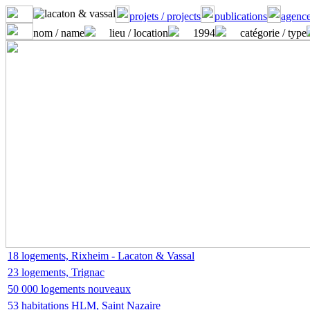
projets / projects
publications
agence
nom / name
lieu / location
1994
catégorie / type
18 logements, Rixheim - Lacaton & Vassal
23 logements, Trignac
50 000 logements nouveaux
53 habitations HLM, Saint Nazaire