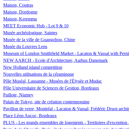
Maison, Coutras
Maison, Dordogne
Maison, Keremma
MEET Economic Hub - Lot 9 & 10
Musée archéologique, Saintes
Musée de la ville de Guangzhou, Chine
Musée du Louvres Lens
Museum of London Smithfield Market - Lacaton & Vassal with Pernil
NEW AARCH - Ecole d'Architecture, Aarhus Danemark
New Holland island competition
Nouvelles utilisations de la céraminque
Pôle Muséal, Lausanne - Musées de l'Élysée et Mudac
Pôle Universitaire de Sciences de Gestion, Bordeaux
Paillote, Niamey
Palais de Tokyo, site de création contemporaine
Pavillon de verre, Montréal - Lacaton & Vassal, Frédéric Druot arch
Place Léon Aucoc, Bordeaux
PLUS - Les grands ensembles de logements - Territoires d'exception 