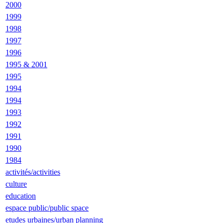
2000
1999
1998
1997
1996
1995 & 2001
1995
1994
1994
1993
1992
1991
1990
1984
activités/activities
culture
education
espace public/public space
etudes urbaines/urban planning