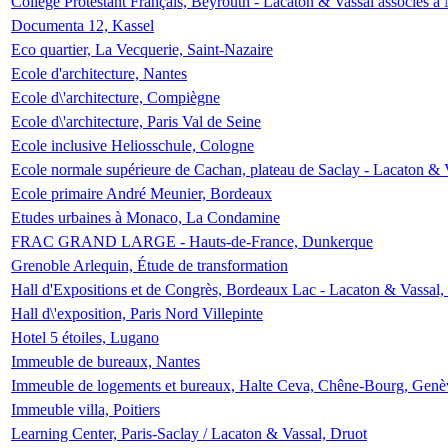
Collège Protestant Français, Beyrouth - Lacaton & Vassal associés à N
Documenta 12, Kassel
Eco quartier, La Vecquerie, Saint-Nazaire
Ecole d'architecture, Nantes
Ecole d\'architecture, Compiègne
Ecole d\'architecture, Paris Val de Seine
Ecole inclusive Heliosschule, Cologne
Ecole normale supérieure de Cachan, plateau de Saclay - Lacaton & 
Ecole primaire André Meunier, Bordeaux
Etudes urbaines à Monaco, La Condamine
FRAC GRAND LARGE - Hauts-de-France, Dunkerque
Grenoble Arlequin, Étude de transformation
Hall d'Expositions et de Congrès, Bordeaux Lac - Lacaton & Vassal
Hall d\'exposition, Paris Nord Villepinte
Hotel 5 étoiles, Lugano
Immeuble de bureaux, Nantes
Immeuble de logements et bureaux, Halte Ceva, Chêne-Bourg, Genè
Immeuble villa, Poitiers
Learning Center, Paris-Saclay / Lacaton & Vassal, Druot