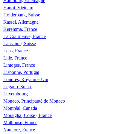
Hambourg Allemagne
Hanoi, Vietnam
Holderbank, Suisse
Kassel, Allemagne
Keremma, France
La Courneuve, France
Lausanne, Suisse
Lens, France
Lille, France
Limoges, France
Lisbonne, Portugal
Londres, Royaume-Uni
Lugano, Suisse
Luxembourg
Monaco, Principauté de Monaco
Montréal, Canada
Morsiglia (Corse), France
Mulhouse, France
Nanterre, France