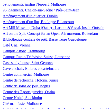
59 logements, jardins Neppert, Mulhouse
96 logements, Chalon-sur-Saône / Prés-Saint-Jean
Aménagement d'un quartier, Dublin
Aménagement d’un îlot, Boulogne Billancourt
Art Mill Museum, Doha (Qatar) - Lacaton&Vassal, Inside Outside
Art on the Spit. Concept for an Open-Air museum, Rotterdam
Bibliothèque centrale de prêt, Basse-Terre Guadeloupe
Café Una, Vienna
Campus Altona, Hambourg
Campus Radio Télévision Suisse, Lausanne
Case study house, Saint Georges
Cave et chais, Embres et castelmaure
Centre commercial, Mulhouse
Centre de recherche, Holcim, Suisse
Centre de soins de jour, Bègles
Centre des 7 ports jumelés, Osaka
Centre Nobel, Stockholm
Cité manifeste, Mulhouse