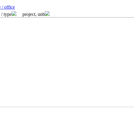
 / office
 / type
project, unb