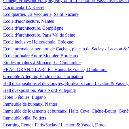
Collège Protestant Français, Beyrouth - Lacaton & Vassal associés à N
Documenta 12, Kassel
Eco quartier, La Vecquerie, Saint-Nazaire
Ecole d'architecture, Nantes
Ecole d\'architecture, Compiègne
Ecole d\'architecture, Paris Val de Seine
Ecole inclusive Heliosschule, Cologne
Ecole normale supérieure de Cachan, plateau de Saclay - Lacaton & 
Ecole primaire André Meunier, Bordeaux
Etudes urbaines à Monaco, La Condamine
FRAC GRAND LARGE - Hauts-de-France, Dunkerque
Grenoble Arlequin, Étude de transformation
Hall d'Expositions et de Congrès, Bordeaux Lac - Lacaton & Vassal
Hall d\'exposition, Paris Nord Villepinte
Hotel 5 étoiles, Lugano
Immeuble de bureaux, Nantes
Immeuble de logements et bureaux, Halte Ceva, Chêne-Bourg, Genè
Immeuble villa, Poitiers
Learning Center, Paris-Saclay / Lacaton & Vassal, Druot