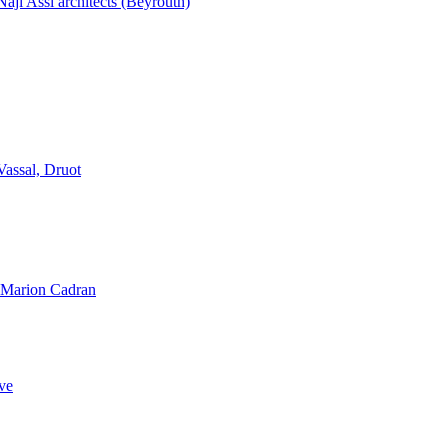
aji Assi architects (Beyrouth)
Vassal, Druot
, Marion Cadran
ve