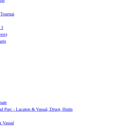
ion
, Tournai
13
ers)
aris
naie
nd Parc - Lacaton & Vassal, Druot, Hutin
& Vassal