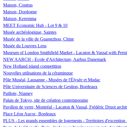
Maison, Coutras
Maison, Dordogne
Maison, Keremma
MEET Economic Hub - Lot 9 & 10
Musée archéologique, Saintes
Musée de la ville de Guangzhou, Chine
Musée du Louvres Lens
Museum of London Smithfield Market - Lacaton & Vassal with Pernil
NEW AARCH - Ecole d'Architecture, Aarhus Danemark
New Holland island competition
Nouvelles utilisations de la céraminque
Pôle Muséal, Lausanne - Musées de l'Élysée et Mudac
Pôle Universitaire de Sciences de Gestion, Bordeaux
Paillote, Niamey
Palais de Tokyo, site de création contemporaine
Pavillon de verre, Montréal - Lacaton & Vassal, Frédéric Druot arch
Place Léon Aucoc, Bordeaux
PLUS - Les grands ensembles de logements - Territoires d'exception 