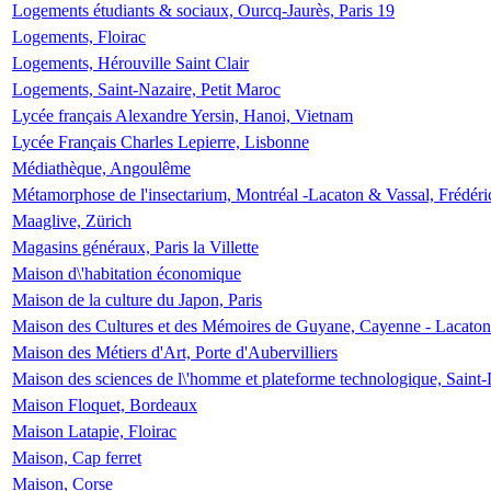
Logements étudiants & sociaux, Ourcq-Jaurès, Paris 19
Logements, Floirac
Logements, Hérouville Saint Clair
Logements, Saint-Nazaire, Petit Maroc
Lycée français Alexandre Yersin, Hanoi, Vietnam
Lycée Français Charles Lepierre, Lisbonne
Médiathèque, Angoulême
Métamorphose de l'insectarium, Montréal -Lacaton & Vassal, Frédéri
Maaglive, Zürich
Magasins généraux, Paris la Villette
Maison d\'habitation économique
Maison de la culture du Japon, Paris
Maison des Cultures et des Mémoires de Guyane, Cayenne - Lacaton
Maison des Métiers d'Art, Porte d'Aubervilliers
Maison des sciences de l\'homme et plateforme technologique, Saint
Maison Floquet, Bordeaux
Maison Latapie, Floirac
Maison, Cap ferret
Maison, Corse