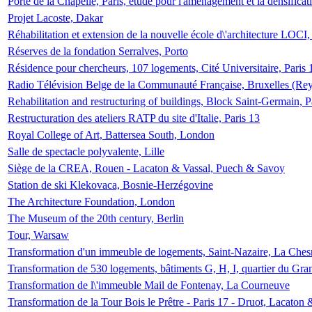
Porte de la Chapelle, Paris, étude pour l'aménagement et la densificat
Projet Lacoste, Dakar
Réhabilitation et extension de la nouvelle école d\'architecture LOCI
Réserves de la fondation Serralves, Porto
Résidence pour chercheurs, 107 logements, Cité Universitaire, Paris 
Radio Télévision Belge de la Communauté Française, Bruxelles (Rey
Rehabilitation and restructuring of buildings, Block Saint-Germain, P
Restructuration des ateliers RATP du site d'Italie, Paris 13
Royal College of Art, Battersea South, London
Salle de spectacle polyvalente, Lille
Siège de la CREA, Rouen - Lacaton & Vassal, Puech & Savoy
Station de ski Klekovaca, Bosnie-Herzégovine
The Architecture Foundation, London
The Museum of the 20th century, Berlin
Tour, Warsaw
Transformation d'un immeuble de logements, Saint-Nazaire, La Ches
Transformation de 530 logements, bâtiments G, H, I, quartier du Gra
Transformation de l\'immeuble Mail de Fontenay, La Courneuve
Transformation de la Tour Bois le Prêtre - Paris 17 - Druot, Lacaton 