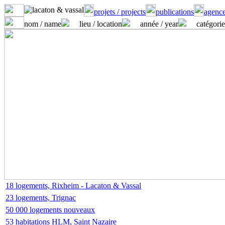
projets / projects
publications
agence
nom / name
lieu / location
année / year
catégorie
18 logements, Rixheim - Lacaton & Vassal
23 logements, Trignac
50 000 logements nouveaux
53 habitations HLM, Saint Nazaire