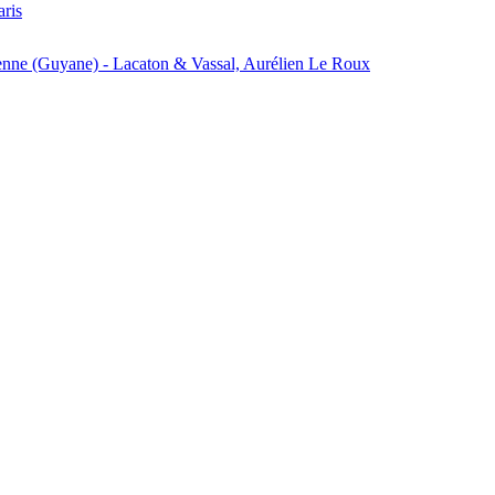
aris
enne (Guyane) - Lacaton & Vassal, Aurélien Le Roux