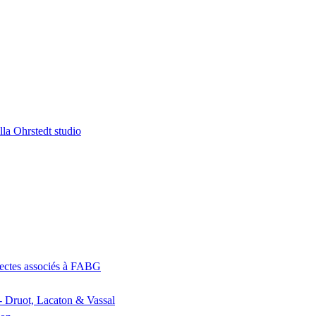
la Ohrstedt studio
itectes associés à FABG
- Druot, Lacaton & Vassal