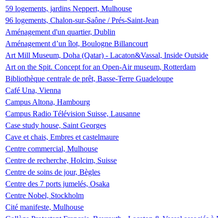
59 logements, jardins Neppert, Mulhouse
96 logements, Chalon-sur-Saône / Prés-Saint-Jean
Aménagement d'un quartier, Dublin
Aménagement d’un îlot, Boulogne Billancourt
Art Mill Museum, Doha (Qatar) - Lacaton&Vassal, Inside Outside
Art on the Spit. Concept for an Open-Air museum, Rotterdam
Bibliothèque centrale de prêt, Basse-Terre Guadeloupe
Café Una, Vienna
Campus Altona, Hambourg
Campus Radio Télévision Suisse, Lausanne
Case study house, Saint Georges
Cave et chais, Embres et castelmaure
Centre commercial, Mulhouse
Centre de recherche, Holcim, Suisse
Centre de soins de jour, Bègles
Centre des 7 ports jumelés, Osaka
Centre Nobel, Stockholm
Cité manifeste, Mulhouse