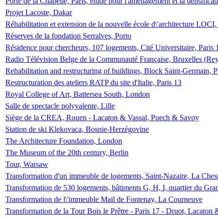
Porte de la Chapelle, Paris, étude pour l'aménagement et la densificat
Projet Lacoste, Dakar
Réhabilitation et extension de la nouvelle école d\'architecture LOCI
Réserves de la fondation Serralves, Porto
Résidence pour chercheurs, 107 logements, Cité Universitaire, Paris 
Radio Télévision Belge de la Communauté Française, Bruxelles (Rey
Rehabilitation and restructuring of buildings, Block Saint-Germain, P
Restructuration des ateliers RATP du site d'Italie, Paris 13
Royal College of Art, Battersea South, London
Salle de spectacle polyvalente, Lille
Siège de la CREA, Rouen - Lacaton & Vassal, Puech & Savoy
Station de ski Klekovaca, Bosnie-Herzégovine
The Architecture Foundation, London
The Museum of the 20th century, Berlin
Tour, Warsaw
Transformation d'un immeuble de logements, Saint-Nazaire, La Ches
Transformation de 530 logements, bâtiments G, H, I, quartier du Gra
Transformation de l\'immeuble Mail de Fontenay, La Courneuve
Transformation de la Tour Bois le Prêtre - Paris 17 - Druot, Lacaton 