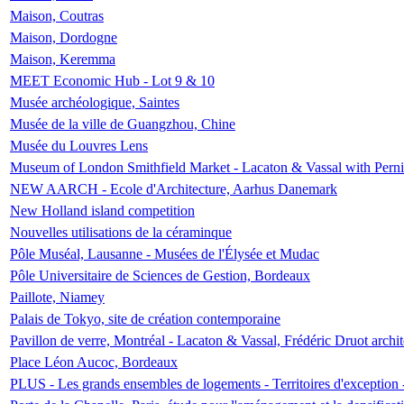
Maison, Coutras
Maison, Dordogne
Maison, Keremma
MEET Economic Hub - Lot 9 & 10
Musée archéologique, Saintes
Musée de la ville de Guangzhou, Chine
Musée du Louvres Lens
Museum of London Smithfield Market - Lacaton & Vassal with Pernil
NEW AARCH - Ecole d'Architecture, Aarhus Danemark
New Holland island competition
Nouvelles utilisations de la céraminque
Pôle Muséal, Lausanne - Musées de l'Élysée et Mudac
Pôle Universitaire de Sciences de Gestion, Bordeaux
Paillote, Niamey
Palais de Tokyo, site de création contemporaine
Pavillon de verre, Montréal - Lacaton & Vassal, Frédéric Druot arch
Place Léon Aucoc, Bordeaux
PLUS - Les grands ensembles de logements - Territoires d'exception 