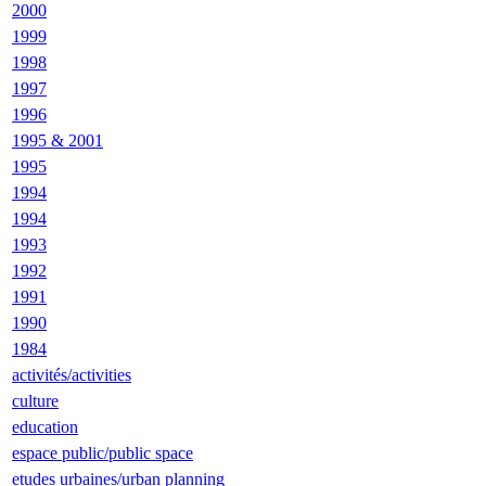
2000
1999
1998
1997
1996
1995 & 2001
1995
1994
1994
1993
1992
1991
1990
1984
activités/activities
culture
education
espace public/public space
etudes urbaines/urban planning