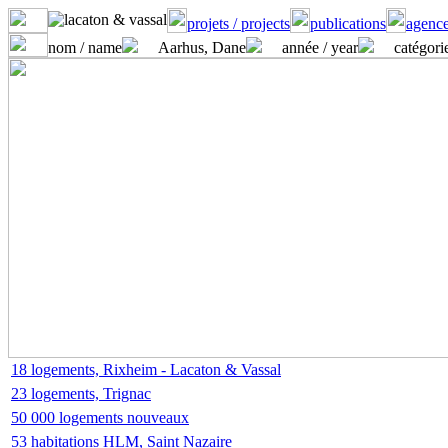
projets / projects
publications
agence
nom / name
Aarhus, Dane
année / year
catégorie
18 logements, Rixheim - Lacaton & Vassal
23 logements, Trignac
50 000 logements nouveaux
53 habitations HLM, Saint Nazaire