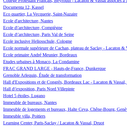
Collège Protestant Français, Beyrouth - Lacaton & Vassal associés à N
Documenta 12, Kassel
Eco quartier, La Vecquerie, Saint-Nazaire
Ecole d'architecture, Nantes
Ecole d\'architecture, Compiègne
Ecole d\'architecture, Paris Val de Seine
Ecole inclusive Heliosschule, Cologne
Ecole normale supérieure de Cachan, plateau de Saclay - Lacaton & 
Ecole primaire André Meunier, Bordeaux
Etudes urbaines à Monaco, La Condamine
FRAC GRAND LARGE - Hauts-de-France, Dunkerque
Grenoble Arlequin, Étude de transformation
Hall d'Expositions et de Congrès, Bordeaux Lac - Lacaton & Vassal
Hall d\'exposition, Paris Nord Villepinte
Hotel 5 étoiles, Lugano
Immeuble de bureaux, Nantes
Immeuble de logements et bureaux, Halte Ceva, Chêne-Bourg, Genè
Immeuble villa, Poitiers
Learning Center, Paris-Saclay / Lacaton & Vassal, Druot