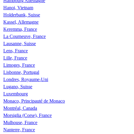
Hambourg Allemagne
Hanoi, Vietnam
Holderbank, Suisse
Kassel, Allemagne
Keremma, France
La Courneuve, France
Lausanne, Suisse
Lens, France
Lille, France
Limoges, France
Lisbonne, Portugal
Londres, Royaume-Uni
Lugano, Suisse
Luxembourg
Monaco, Principauté de Monaco
Montréal, Canada
Morsiglia (Corse), France
Mulhouse, France
Nanterre, France