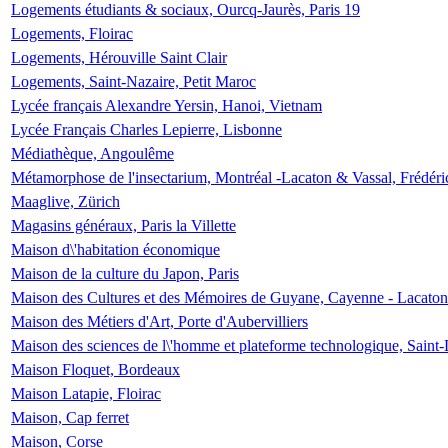
Logements étudiants & sociaux, Ourcq-Jaurès, Paris 19
Logements, Floirac
Logements, Hérouville Saint Clair
Logements, Saint-Nazaire, Petit Maroc
Lycée français Alexandre Yersin, Hanoi, Vietnam
Lycée Français Charles Lepierre, Lisbonne
Médiathèque, Angoulême
Métamorphose de l'insectarium, Montréal -Lacaton & Vassal, Frédéri
Maaglive, Zürich
Magasins généraux, Paris la Villette
Maison d\'habitation économique
Maison de la culture du Japon, Paris
Maison des Cultures et des Mémoires de Guyane, Cayenne - Lacaton
Maison des Métiers d'Art, Porte d'Aubervilliers
Maison des sciences de l\'homme et plateforme technologique, Saint
Maison Floquet, Bordeaux
Maison Latapie, Floirac
Maison, Cap ferret
Maison, Corse