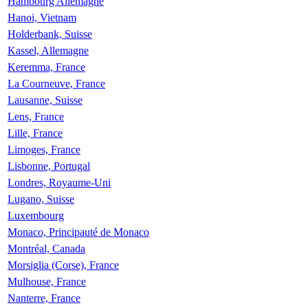
Hambourg Allemagne
Hanoi, Vietnam
Holderbank, Suisse
Kassel, Allemagne
Keremma, France
La Courneuve, France
Lausanne, Suisse
Lens, France
Lille, France
Limoges, France
Lisbonne, Portugal
Londres, Royaume-Uni
Lugano, Suisse
Luxembourg
Monaco, Principauté de Monaco
Montréal, Canada
Morsiglia (Corse), France
Mulhouse, France
Nanterre, France