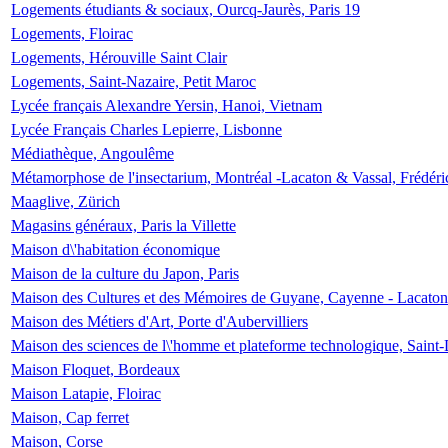
Logements étudiants & sociaux, Ourcq-Jaurès, Paris 19
Logements, Floirac
Logements, Hérouville Saint Clair
Logements, Saint-Nazaire, Petit Maroc
Lycée français Alexandre Yersin, Hanoi, Vietnam
Lycée Français Charles Lepierre, Lisbonne
Médiathèque, Angoulême
Métamorphose de l'insectarium, Montréal -Lacaton & Vassal, Frédéri
Maaglive, Zürich
Magasins généraux, Paris la Villette
Maison d\'habitation économique
Maison de la culture du Japon, Paris
Maison des Cultures et des Mémoires de Guyane, Cayenne - Lacaton
Maison des Métiers d'Art, Porte d'Aubervilliers
Maison des sciences de l\'homme et plateforme technologique, Saint
Maison Floquet, Bordeaux
Maison Latapie, Floirac
Maison, Cap ferret
Maison, Corse