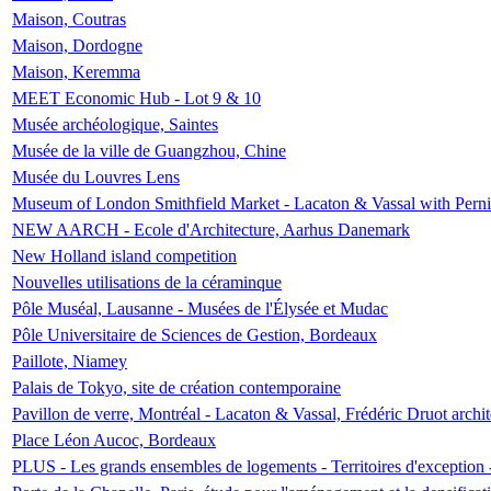
Maison, Coutras
Maison, Dordogne
Maison, Keremma
MEET Economic Hub - Lot 9 & 10
Musée archéologique, Saintes
Musée de la ville de Guangzhou, Chine
Musée du Louvres Lens
Museum of London Smithfield Market - Lacaton & Vassal with Pernil
NEW AARCH - Ecole d'Architecture, Aarhus Danemark
New Holland island competition
Nouvelles utilisations de la céraminque
Pôle Muséal, Lausanne - Musées de l'Élysée et Mudac
Pôle Universitaire de Sciences de Gestion, Bordeaux
Paillote, Niamey
Palais de Tokyo, site de création contemporaine
Pavillon de verre, Montréal - Lacaton & Vassal, Frédéric Druot arch
Place Léon Aucoc, Bordeaux
PLUS - Les grands ensembles de logements - Territoires d'exception 