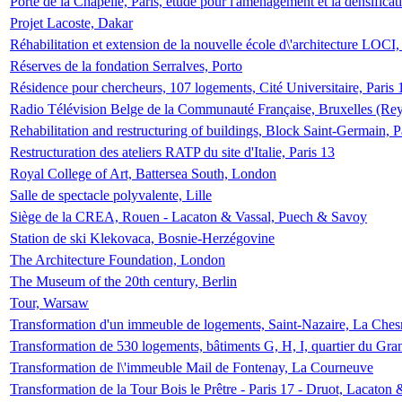
Porte de la Chapelle, Paris, étude pour l'aménagement et la densificat
Projet Lacoste, Dakar
Réhabilitation et extension de la nouvelle école d\'architecture LOCI
Réserves de la fondation Serralves, Porto
Résidence pour chercheurs, 107 logements, Cité Universitaire, Paris 
Radio Télévision Belge de la Communauté Française, Bruxelles (Rey
Rehabilitation and restructuring of buildings, Block Saint-Germain, P
Restructuration des ateliers RATP du site d'Italie, Paris 13
Royal College of Art, Battersea South, London
Salle de spectacle polyvalente, Lille
Siège de la CREA, Rouen - Lacaton & Vassal, Puech & Savoy
Station de ski Klekovaca, Bosnie-Herzégovine
The Architecture Foundation, London
The Museum of the 20th century, Berlin
Tour, Warsaw
Transformation d'un immeuble de logements, Saint-Nazaire, La Ches
Transformation de 530 logements, bâtiments G, H, I, quartier du Gra
Transformation de l\'immeuble Mail de Fontenay, La Courneuve
Transformation de la Tour Bois le Prêtre - Paris 17 - Druot, Lacaton 