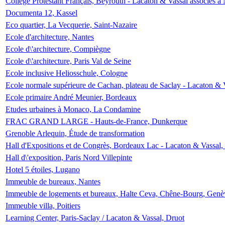
Collège Protestant Français, Beyrouth - Lacaton & Vassal associés à N
Documenta 12, Kassel
Eco quartier, La Vecquerie, Saint-Nazaire
Ecole d'architecture, Nantes
Ecole d\'architecture, Compiègne
Ecole d\'architecture, Paris Val de Seine
Ecole inclusive Heliosschule, Cologne
Ecole normale supérieure de Cachan, plateau de Saclay - Lacaton & 
Ecole primaire André Meunier, Bordeaux
Etudes urbaines à Monaco, La Condamine
FRAC GRAND LARGE - Hauts-de-France, Dunkerque
Grenoble Arlequin, Étude de transformation
Hall d'Expositions et de Congrès, Bordeaux Lac - Lacaton & Vassal
Hall d\'exposition, Paris Nord Villepinte
Hotel 5 étoiles, Lugano
Immeuble de bureaux, Nantes
Immeuble de logements et bureaux, Halte Ceva, Chêne-Bourg, Genè
Immeuble villa, Poitiers
Learning Center, Paris-Saclay / Lacaton & Vassal, Druot