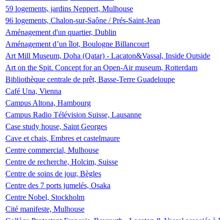
59 logements, jardins Neppert, Mulhouse
96 logements, Chalon-sur-Saône / Prés-Saint-Jean
Aménagement d'un quartier, Dublin
Aménagement d’un îlot, Boulogne Billancourt
Art Mill Museum, Doha (Qatar) - Lacaton&Vassal, Inside Outside
Art on the Spit. Concept for an Open-Air museum, Rotterdam
Bibliothèque centrale de prêt, Basse-Terre Guadeloupe
Café Una, Vienna
Campus Altona, Hambourg
Campus Radio Télévision Suisse, Lausanne
Case study house, Saint Georges
Cave et chais, Embres et castelmaure
Centre commercial, Mulhouse
Centre de recherche, Holcim, Suisse
Centre de soins de jour, Bègles
Centre des 7 ports jumelés, Osaka
Centre Nobel, Stockholm
Cité manifeste, Mulhouse