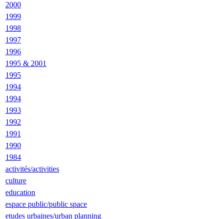
2000
1999
1998
1997
1996
1995 & 2001
1995
1994
1994
1993
1992
1991
1990
1984
activités/activities
culture
education
espace public/public space
etudes urbaines/urban planning