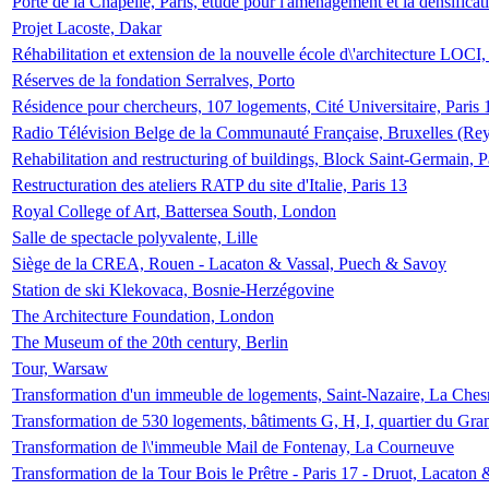
Porte de la Chapelle, Paris, étude pour l'aménagement et la densificat
Projet Lacoste, Dakar
Réhabilitation et extension de la nouvelle école d\'architecture LOCI
Réserves de la fondation Serralves, Porto
Résidence pour chercheurs, 107 logements, Cité Universitaire, Paris 
Radio Télévision Belge de la Communauté Française, Bruxelles (Rey
Rehabilitation and restructuring of buildings, Block Saint-Germain, P
Restructuration des ateliers RATP du site d'Italie, Paris 13
Royal College of Art, Battersea South, London
Salle de spectacle polyvalente, Lille
Siège de la CREA, Rouen - Lacaton & Vassal, Puech & Savoy
Station de ski Klekovaca, Bosnie-Herzégovine
The Architecture Foundation, London
The Museum of the 20th century, Berlin
Tour, Warsaw
Transformation d'un immeuble de logements, Saint-Nazaire, La Ches
Transformation de 530 logements, bâtiments G, H, I, quartier du Gra
Transformation de l\'immeuble Mail de Fontenay, La Courneuve
Transformation de la Tour Bois le Prêtre - Paris 17 - Druot, Lacaton 