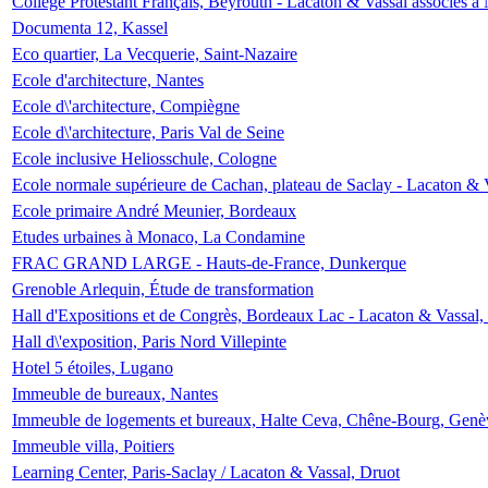
Collège Protestant Français, Beyrouth - Lacaton & Vassal associés à N
Documenta 12, Kassel
Eco quartier, La Vecquerie, Saint-Nazaire
Ecole d'architecture, Nantes
Ecole d\'architecture, Compiègne
Ecole d\'architecture, Paris Val de Seine
Ecole inclusive Heliosschule, Cologne
Ecole normale supérieure de Cachan, plateau de Saclay - Lacaton & 
Ecole primaire André Meunier, Bordeaux
Etudes urbaines à Monaco, La Condamine
FRAC GRAND LARGE - Hauts-de-France, Dunkerque
Grenoble Arlequin, Étude de transformation
Hall d'Expositions et de Congrès, Bordeaux Lac - Lacaton & Vassal
Hall d\'exposition, Paris Nord Villepinte
Hotel 5 étoiles, Lugano
Immeuble de bureaux, Nantes
Immeuble de logements et bureaux, Halte Ceva, Chêne-Bourg, Genè
Immeuble villa, Poitiers
Learning Center, Paris-Saclay / Lacaton & Vassal, Druot