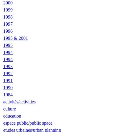
2000
1999
1998
1997
1996
1995 & 2001
1995
1994
1994
1993
1992
1991
1990
1984
activités/activities
culture
education
espace public/public space
etudes urbaines/urban planning