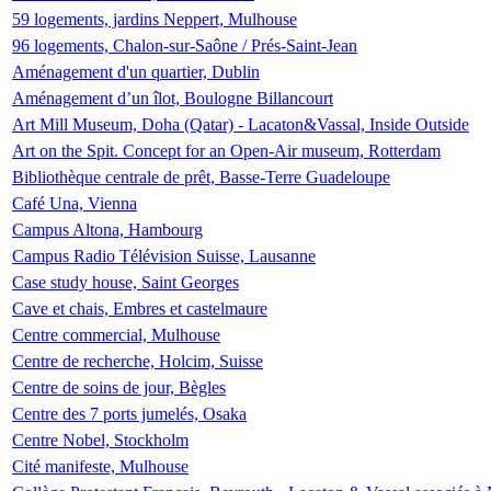
59 logements, jardins Neppert, Mulhouse
96 logements, Chalon-sur-Saône / Prés-Saint-Jean
Aménagement d'un quartier, Dublin
Aménagement d’un îlot, Boulogne Billancourt
Art Mill Museum, Doha (Qatar) - Lacaton&Vassal, Inside Outside
Art on the Spit. Concept for an Open-Air museum, Rotterdam
Bibliothèque centrale de prêt, Basse-Terre Guadeloupe
Café Una, Vienna
Campus Altona, Hambourg
Campus Radio Télévision Suisse, Lausanne
Case study house, Saint Georges
Cave et chais, Embres et castelmaure
Centre commercial, Mulhouse
Centre de recherche, Holcim, Suisse
Centre de soins de jour, Bègles
Centre des 7 ports jumelés, Osaka
Centre Nobel, Stockholm
Cité manifeste, Mulhouse