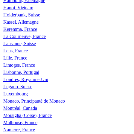
Hambourg Allemagne
Hanoi, Vietnam
Holderbank, Suisse
Kassel, Allemagne
Keremma, France
La Courneuve, France
Lausanne, Suisse
Lens, France
Lille, France
Limoges, France
Lisbonne, Portugal
Londres, Royaume-Uni
Lugano, Suisse
Luxembourg
Monaco, Principauté de Monaco
Montréal, Canada
Morsiglia (Corse), France
Mulhouse, France
Nanterre, France