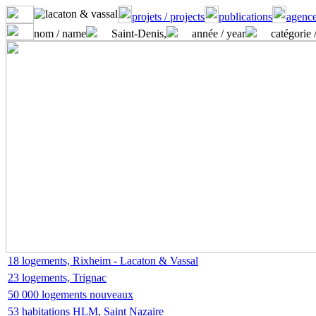
projets / projects
publications
agence
nom / name
Saint-Denis,
année / year
catégorie 
18 logements, Rixheim - Lacaton & Vassal
23 logements, Trignac
50 000 logements nouveaux
53 habitations HLM, Saint Nazaire