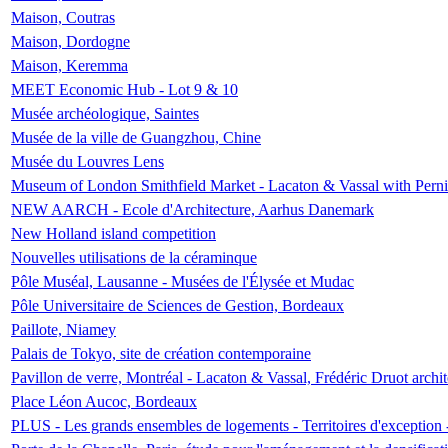
Maison, Coutras
Maison, Dordogne
Maison, Keremma
MEET Economic Hub - Lot 9 & 10
Musée archéologique, Saintes
Musée de la ville de Guangzhou, Chine
Musée du Louvres Lens
Museum of London Smithfield Market - Lacaton & Vassal with Pernil
NEW AARCH - Ecole d'Architecture, Aarhus Danemark
New Holland island competition
Nouvelles utilisations de la céraminque
Pôle Muséal, Lausanne - Musées de l'Élysée et Mudac
Pôle Universitaire de Sciences de Gestion, Bordeaux
Paillote, Niamey
Palais de Tokyo, site de création contemporaine
Pavillon de verre, Montréal - Lacaton & Vassal, Frédéric Druot arch
Place Léon Aucoc, Bordeaux
PLUS - Les grands ensembles de logements - Territoires d'exception 