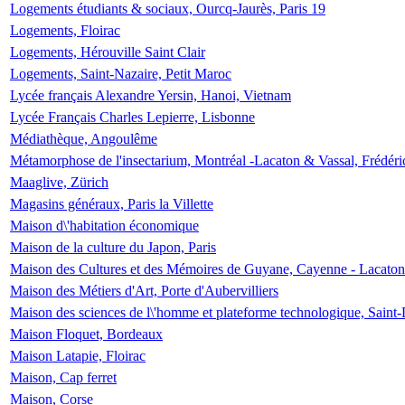
Logements étudiants & sociaux, Ourcq-Jaurès, Paris 19
Logements, Floirac
Logements, Hérouville Saint Clair
Logements, Saint-Nazaire, Petit Maroc
Lycée français Alexandre Yersin, Hanoi, Vietnam
Lycée Français Charles Lepierre, Lisbonne
Médiathèque, Angoulême
Métamorphose de l'insectarium, Montréal -Lacaton & Vassal, Frédéri
Maaglive, Zürich
Magasins généraux, Paris la Villette
Maison d\'habitation économique
Maison de la culture du Japon, Paris
Maison des Cultures et des Mémoires de Guyane, Cayenne - Lacaton
Maison des Métiers d'Art, Porte d'Aubervilliers
Maison des sciences de l\'homme et plateforme technologique, Saint
Maison Floquet, Bordeaux
Maison Latapie, Floirac
Maison, Cap ferret
Maison, Corse