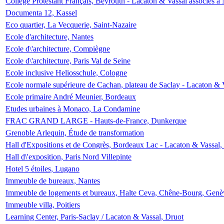
Collège Protestant Français, Beyrouth - Lacaton & Vassal associés à N
Documenta 12, Kassel
Eco quartier, La Vecquerie, Saint-Nazaire
Ecole d'architecture, Nantes
Ecole d\'architecture, Compiègne
Ecole d\'architecture, Paris Val de Seine
Ecole inclusive Heliosschule, Cologne
Ecole normale supérieure de Cachan, plateau de Saclay - Lacaton & 
Ecole primaire André Meunier, Bordeaux
Etudes urbaines à Monaco, La Condamine
FRAC GRAND LARGE - Hauts-de-France, Dunkerque
Grenoble Arlequin, Étude de transformation
Hall d'Expositions et de Congrès, Bordeaux Lac - Lacaton & Vassal
Hall d\'exposition, Paris Nord Villepinte
Hotel 5 étoiles, Lugano
Immeuble de bureaux, Nantes
Immeuble de logements et bureaux, Halte Ceva, Chêne-Bourg, Genè
Immeuble villa, Poitiers
Learning Center, Paris-Saclay / Lacaton & Vassal, Druot