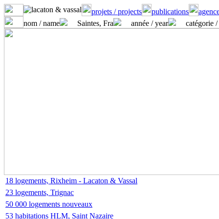
projets / projects
publications
agence
nom / name
Saintes, Fra
année / year
catégorie /
18 logements, Rixheim - Lacaton & Vassal
23 logements, Trignac
50 000 logements nouveaux
53 habitations HLM, Saint Nazaire