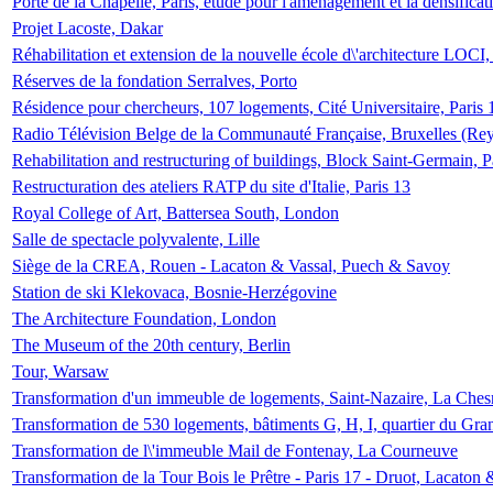
Porte de la Chapelle, Paris, étude pour l'aménagement et la densificat
Projet Lacoste, Dakar
Réhabilitation et extension de la nouvelle école d\'architecture LOCI
Réserves de la fondation Serralves, Porto
Résidence pour chercheurs, 107 logements, Cité Universitaire, Paris 
Radio Télévision Belge de la Communauté Française, Bruxelles (Rey
Rehabilitation and restructuring of buildings, Block Saint-Germain, P
Restructuration des ateliers RATP du site d'Italie, Paris 13
Royal College of Art, Battersea South, London
Salle de spectacle polyvalente, Lille
Siège de la CREA, Rouen - Lacaton & Vassal, Puech & Savoy
Station de ski Klekovaca, Bosnie-Herzégovine
The Architecture Foundation, London
The Museum of the 20th century, Berlin
Tour, Warsaw
Transformation d'un immeuble de logements, Saint-Nazaire, La Ches
Transformation de 530 logements, bâtiments G, H, I, quartier du Gra
Transformation de l\'immeuble Mail de Fontenay, La Courneuve
Transformation de la Tour Bois le Prêtre - Paris 17 - Druot, Lacaton 