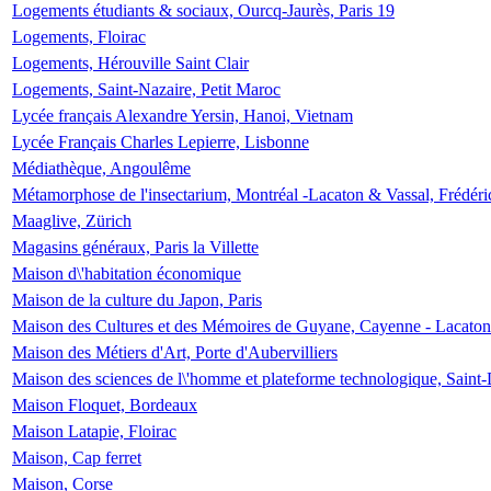
Logements étudiants & sociaux, Ourcq-Jaurès, Paris 19
Logements, Floirac
Logements, Hérouville Saint Clair
Logements, Saint-Nazaire, Petit Maroc
Lycée français Alexandre Yersin, Hanoi, Vietnam
Lycée Français Charles Lepierre, Lisbonne
Médiathèque, Angoulême
Métamorphose de l'insectarium, Montréal -Lacaton & Vassal, Frédéri
Maaglive, Zürich
Magasins généraux, Paris la Villette
Maison d\'habitation économique
Maison de la culture du Japon, Paris
Maison des Cultures et des Mémoires de Guyane, Cayenne - Lacaton
Maison des Métiers d'Art, Porte d'Aubervilliers
Maison des sciences de l\'homme et plateforme technologique, Saint
Maison Floquet, Bordeaux
Maison Latapie, Floirac
Maison, Cap ferret
Maison, Corse