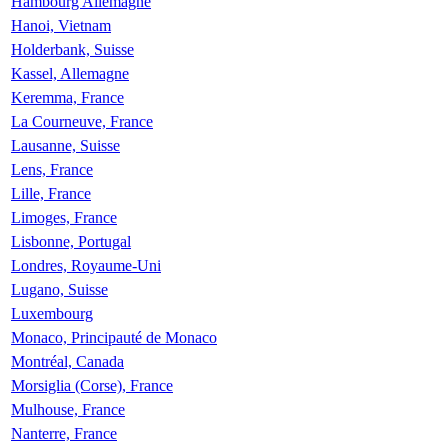
Hambourg Allemagne
Hanoi, Vietnam
Holderbank, Suisse
Kassel, Allemagne
Keremma, France
La Courneuve, France
Lausanne, Suisse
Lens, France
Lille, France
Limoges, France
Lisbonne, Portugal
Londres, Royaume-Uni
Lugano, Suisse
Luxembourg
Monaco, Principauté de Monaco
Montréal, Canada
Morsiglia (Corse), France
Mulhouse, France
Nanterre, France