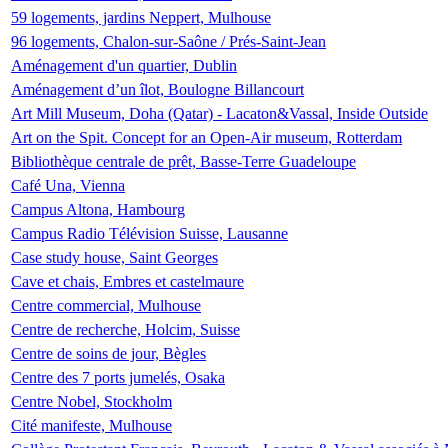
59 logements, jardins Neppert, Mulhouse
96 logements, Chalon-sur-Saône / Prés-Saint-Jean
Aménagement d'un quartier, Dublin
Aménagement d’un îlot, Boulogne Billancourt
Art Mill Museum, Doha (Qatar) - Lacaton&Vassal, Inside Outside
Art on the Spit. Concept for an Open-Air museum, Rotterdam
Bibliothèque centrale de prêt, Basse-Terre Guadeloupe
Café Una, Vienna
Campus Altona, Hambourg
Campus Radio Télévision Suisse, Lausanne
Case study house, Saint Georges
Cave et chais, Embres et castelmaure
Centre commercial, Mulhouse
Centre de recherche, Holcim, Suisse
Centre de soins de jour, Bègles
Centre des 7 ports jumelés, Osaka
Centre Nobel, Stockholm
Cité manifeste, Mulhouse