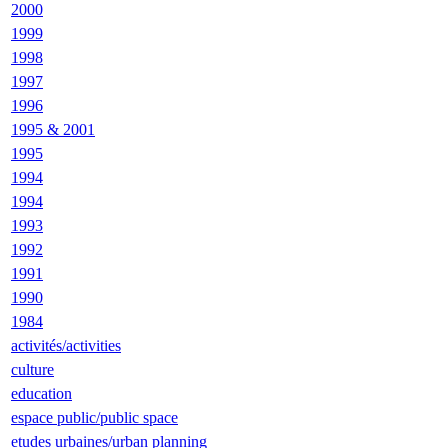
2000
1999
1998
1997
1996
1995 & 2001
1995
1994
1994
1993
1992
1991
1990
1984
activités/activities
culture
education
espace public/public space
etudes urbaines/urban planning