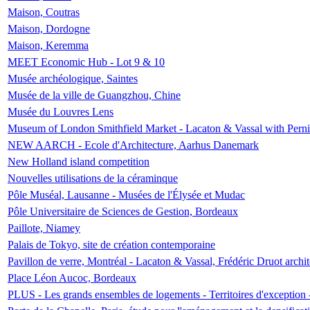
Maison, Coutras
Maison, Dordogne
Maison, Keremma
MEET Economic Hub - Lot 9 & 10
Musée archéologique, Saintes
Musée de la ville de Guangzhou, Chine
Musée du Louvres Lens
Museum of London Smithfield Market - Lacaton & Vassal with Pernil
NEW AARCH - Ecole d'Architecture, Aarhus Danemark
New Holland island competition
Nouvelles utilisations de la céraminque
Pôle Muséal, Lausanne - Musées de l'Élysée et Mudac
Pôle Universitaire de Sciences de Gestion, Bordeaux
Paillote, Niamey
Palais de Tokyo, site de création contemporaine
Pavillon de verre, Montréal - Lacaton & Vassal, Frédéric Druot arch
Place Léon Aucoc, Bordeaux
PLUS - Les grands ensembles de logements - Territoires d'exception 