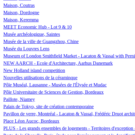
Maison, Coutras
Maison, Dordogne
Maison, Keremma
MEET Economic Hub - Lot 9 & 10
Musée archéologique, Saintes
Musée de la ville de Guangzhou, Chine
Musée du Louvres Lens
Museum of London Smithfield Market - Lacaton & Vassal with Pernil
NEW AARCH - Ecole d'Architecture, Aarhus Danemark
New Holland island competition
Nouvelles utilisations de la céraminque
Pôle Muséal, Lausanne - Musées de l'Élysée et Mudac
Pôle Universitaire de Sciences de Gestion, Bordeaux
Paillote, Niamey
Palais de Tokyo, site de création contemporaine
Pavillon de verre, Montréal - Lacaton & Vassal, Frédéric Druot arch
Place Léon Aucoc, Bordeaux
PLUS - Les grands ensembles de logements - Territoires d'exception 