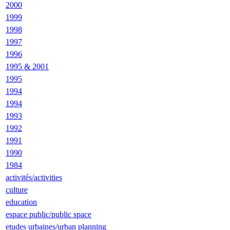
2000
1999
1998
1997
1996
1995 & 2001
1995
1994
1994
1993
1992
1991
1990
1984
activités/activities
culture
education
espace public/public space
etudes urbaines/urban planning