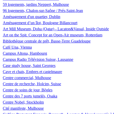
59 logements, jardins Neppert, Mulhouse
96 logements, Chalon-sur-Saône / Prés-Saint-Jean
Aménagement d'un quartier, Dublin
Aménagement d’un îlot, Boulogne Billancourt
Art Mill Museum, Doha (Qatar) - Lacaton&Vassal, Inside Outside
Art on the Spit. Concept for an Open-Air museum, Rotterdam
Bibliothèque centrale de prêt, Basse-Terre Guadeloupe
Café Una, Vienna
Campus Altona, Hambourg
Campus Radio Télévision Suisse, Lausanne
Case study house, Saint Georges
Cave et chais, Embres et castelmaure
Centre commercial, Mulhouse
Centre de recherche, Holcim, Suisse
Centre de soins de jour, Bègles
Centre des 7 ports jumelés, Osaka
Centre Nobel, Stockholm
Cité manifeste, Mulhouse