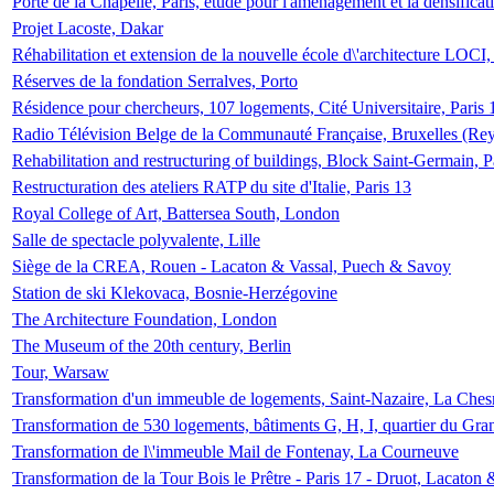
Porte de la Chapelle, Paris, étude pour l'aménagement et la densificat
Projet Lacoste, Dakar
Réhabilitation et extension de la nouvelle école d\'architecture LOCI
Réserves de la fondation Serralves, Porto
Résidence pour chercheurs, 107 logements, Cité Universitaire, Paris 
Radio Télévision Belge de la Communauté Française, Bruxelles (Rey
Rehabilitation and restructuring of buildings, Block Saint-Germain, P
Restructuration des ateliers RATP du site d'Italie, Paris 13
Royal College of Art, Battersea South, London
Salle de spectacle polyvalente, Lille
Siège de la CREA, Rouen - Lacaton & Vassal, Puech & Savoy
Station de ski Klekovaca, Bosnie-Herzégovine
The Architecture Foundation, London
The Museum of the 20th century, Berlin
Tour, Warsaw
Transformation d'un immeuble de logements, Saint-Nazaire, La Ches
Transformation de 530 logements, bâtiments G, H, I, quartier du Gra
Transformation de l\'immeuble Mail de Fontenay, La Courneuve
Transformation de la Tour Bois le Prêtre - Paris 17 - Druot, Lacaton 