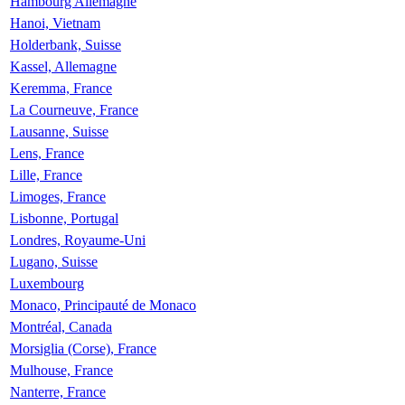
Hambourg Allemagne
Hanoi, Vietnam
Holderbank, Suisse
Kassel, Allemagne
Keremma, France
La Courneuve, France
Lausanne, Suisse
Lens, France
Lille, France
Limoges, France
Lisbonne, Portugal
Londres, Royaume-Uni
Lugano, Suisse
Luxembourg
Monaco, Principauté de Monaco
Montréal, Canada
Morsiglia (Corse), France
Mulhouse, France
Nanterre, France