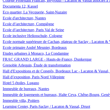
Collège Protestant Français, Beyrouth - Lacaton & Vassal associés à N
Documenta 12, Kassel
Eco quartier, La Vecquerie, Saint-Nazaire
Ecole d'architecture, Nantes
Ecole d\'architecture, Compiègne
Ecole d\'architecture, Paris Val de Seine
Ecole inclusive Heliosschule, Cologne
Ecole normale supérieure de Cachan, plateau de Saclay - Lacaton & 
Ecole primaire André Meunier, Bordeaux
Etudes urbaines à Monaco, La Condamine
FRAC GRAND LARGE - Hauts-de-France, Dunkerque
Grenoble Arlequin, Étude de transformation
Hall d'Expositions et de Congrès, Bordeaux Lac - Lacaton & Vassal
Hall d\'exposition, Paris Nord Villepinte
Hotel 5 étoiles, Lugano
Immeuble de bureaux, Nantes
Immeuble de logements et bureaux, Halte Ceva, Chêne-Bourg, Genè
Immeuble villa, Poitiers
Learning Center, Paris-Saclay / Lacaton & Vassal, Druot