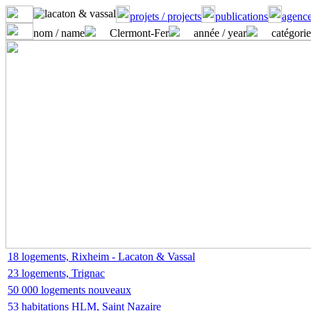
projets / projects
publications
agence
nom / name
Clermont-Fer
année / year
catégorie
18 logements, Rixheim - Lacaton & Vassal
23 logements, Trignac
50 000 logements nouveaux
53 habitations HLM, Saint Nazaire