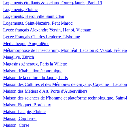
Logements étudiants & sociaux, Ourcq-Jaurès, Paris 19
Logements, Floirac
Logements, Hérouville Saint Clair
Logements, Saint-Nazaire, Petit Maroc
Lycée français Alexandre Yersin, Hanoi, Vietnam
Lycée Français Charles Lepierre, Lisbonne
Médiathèque, Angoulême
Métamorphose de l'insectarium, Montréal -Lacaton & Vassal, Frédéri
Maaglive, Zürich
Magasins généraux, Paris la Villette
Maison d\'habitation économique
Maison de la culture du Japon, Paris
Maison des Cultures et des Mémoires de Guyane, Cayenne - Lacaton
Maison des Métiers d'Art, Porte d'Aubervilliers
Maison des sciences de l\'homme et plateforme technologique, Saint
Maison Floquet, Bordeaux
Maison Latapie, Floirac
Maison, Cap ferret
Maison, Corse