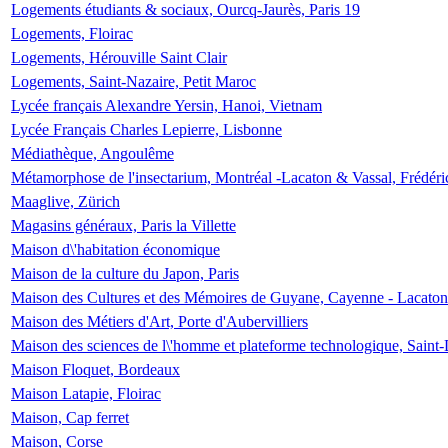
Logements étudiants & sociaux, Ourcq-Jaurès, Paris 19
Logements, Floirac
Logements, Hérouville Saint Clair
Logements, Saint-Nazaire, Petit Maroc
Lycée français Alexandre Yersin, Hanoi, Vietnam
Lycée Français Charles Lepierre, Lisbonne
Médiathèque, Angoulême
Métamorphose de l'insectarium, Montréal -Lacaton & Vassal, Frédéri
Maaglive, Zürich
Magasins généraux, Paris la Villette
Maison d\'habitation économique
Maison de la culture du Japon, Paris
Maison des Cultures et des Mémoires de Guyane, Cayenne - Lacaton
Maison des Métiers d'Art, Porte d'Aubervilliers
Maison des sciences de l\'homme et plateforme technologique, Saint
Maison Floquet, Bordeaux
Maison Latapie, Floirac
Maison, Cap ferret
Maison, Corse