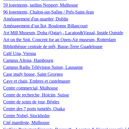
59 logements, jardins Neppert, Mulhouse
96 logements, Chalon-sur-Saône / Prés-Saint-Jean
Aménagement d'un quartier, Dublin
Aménagement d’un îlot, Boulogne Billancourt
Art Mill Museum, Doha (Qatar) - Lacaton&Vassal, Inside Outside
Art on the Spit. Concept for an Open-Air museum, Rotterdam
Bibliothèque centrale de prêt, Basse-Terre Guadeloupe
Café Una, Vienna
Campus Altona, Hambourg
Campus Radio Télévision Suisse, Lausanne
Case study house, Saint Georges
Cave et chais, Embres et castelmaure
Centre commercial, Mulhouse
Centre de recherche, Holcim, Suisse
Centre de soins de jour, Bègles
Centre des 7 ports jumelés, Osaka
Centre Nobel, Stockholm
Cité manifeste, Mulhouse