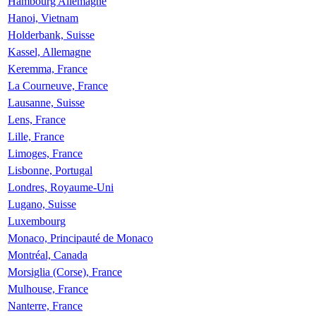
Hambourg Allemagne
Hanoi, Vietnam
Holderbank, Suisse
Kassel, Allemagne
Keremma, France
La Courneuve, France
Lausanne, Suisse
Lens, France
Lille, France
Limoges, France
Lisbonne, Portugal
Londres, Royaume-Uni
Lugano, Suisse
Luxembourg
Monaco, Principauté de Monaco
Montréal, Canada
Morsiglia (Corse), France
Mulhouse, France
Nanterre, France