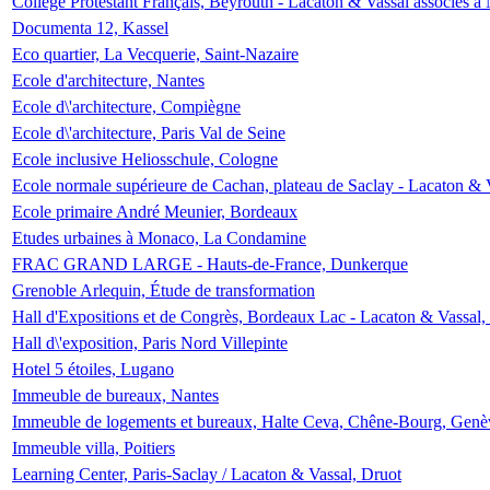
Collège Protestant Français, Beyrouth - Lacaton & Vassal associés à N
Documenta 12, Kassel
Eco quartier, La Vecquerie, Saint-Nazaire
Ecole d'architecture, Nantes
Ecole d\'architecture, Compiègne
Ecole d\'architecture, Paris Val de Seine
Ecole inclusive Heliosschule, Cologne
Ecole normale supérieure de Cachan, plateau de Saclay - Lacaton & 
Ecole primaire André Meunier, Bordeaux
Etudes urbaines à Monaco, La Condamine
FRAC GRAND LARGE - Hauts-de-France, Dunkerque
Grenoble Arlequin, Étude de transformation
Hall d'Expositions et de Congrès, Bordeaux Lac - Lacaton & Vassal
Hall d\'exposition, Paris Nord Villepinte
Hotel 5 étoiles, Lugano
Immeuble de bureaux, Nantes
Immeuble de logements et bureaux, Halte Ceva, Chêne-Bourg, Genè
Immeuble villa, Poitiers
Learning Center, Paris-Saclay / Lacaton & Vassal, Druot