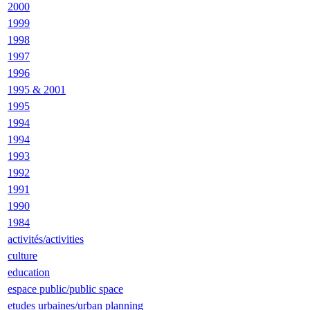
2000
1999
1998
1997
1996
1995 & 2001
1995
1994
1994
1993
1992
1991
1990
1984
activités/activities
culture
education
espace public/public space
etudes urbaines/urban planning