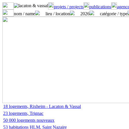
projets / projects
publications
agence
nom / name
lieu / location
2026
catégorie / type
18 logements, Rixheim - Lacaton & Vassal
23 logements, Trignac
50 000 logements nouveaux
53 habitations HLM, Saint Nazaire