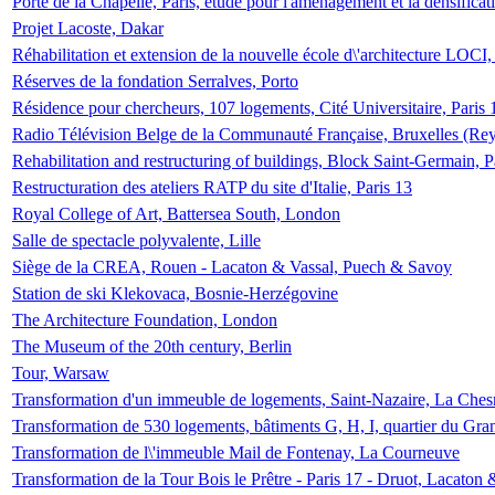
Porte de la Chapelle, Paris, étude pour l'aménagement et la densificat
Projet Lacoste, Dakar
Réhabilitation et extension de la nouvelle école d\'architecture LOCI
Réserves de la fondation Serralves, Porto
Résidence pour chercheurs, 107 logements, Cité Universitaire, Paris 
Radio Télévision Belge de la Communauté Française, Bruxelles (Rey
Rehabilitation and restructuring of buildings, Block Saint-Germain, P
Restructuration des ateliers RATP du site d'Italie, Paris 13
Royal College of Art, Battersea South, London
Salle de spectacle polyvalente, Lille
Siège de la CREA, Rouen - Lacaton & Vassal, Puech & Savoy
Station de ski Klekovaca, Bosnie-Herzégovine
The Architecture Foundation, London
The Museum of the 20th century, Berlin
Tour, Warsaw
Transformation d'un immeuble de logements, Saint-Nazaire, La Ches
Transformation de 530 logements, bâtiments G, H, I, quartier du Gra
Transformation de l\'immeuble Mail de Fontenay, La Courneuve
Transformation de la Tour Bois le Prêtre - Paris 17 - Druot, Lacaton 