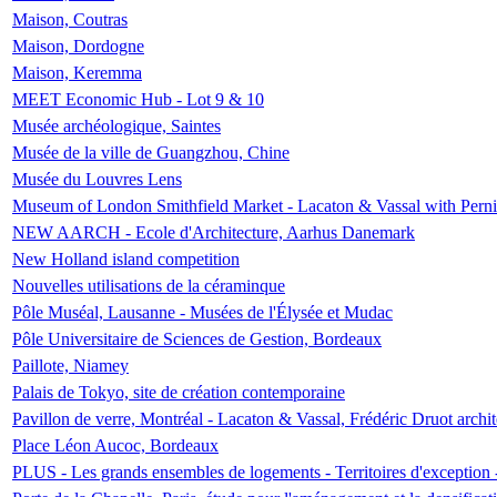
Maison, Coutras
Maison, Dordogne
Maison, Keremma
MEET Economic Hub - Lot 9 & 10
Musée archéologique, Saintes
Musée de la ville de Guangzhou, Chine
Musée du Louvres Lens
Museum of London Smithfield Market - Lacaton & Vassal with Pernil
NEW AARCH - Ecole d'Architecture, Aarhus Danemark
New Holland island competition
Nouvelles utilisations de la céraminque
Pôle Muséal, Lausanne - Musées de l'Élysée et Mudac
Pôle Universitaire de Sciences de Gestion, Bordeaux
Paillote, Niamey
Palais de Tokyo, site de création contemporaine
Pavillon de verre, Montréal - Lacaton & Vassal, Frédéric Druot arch
Place Léon Aucoc, Bordeaux
PLUS - Les grands ensembles de logements - Territoires d'exception 