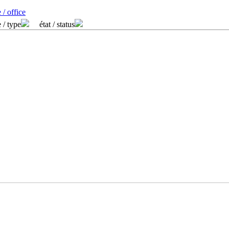
 / office
 / type
état / status