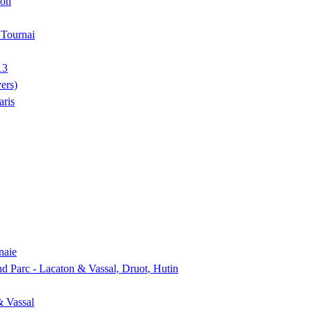
ion
, Tournai
13
ers)
aris
naie
nd Parc - Lacaton & Vassal, Druot, Hutin
& Vassal