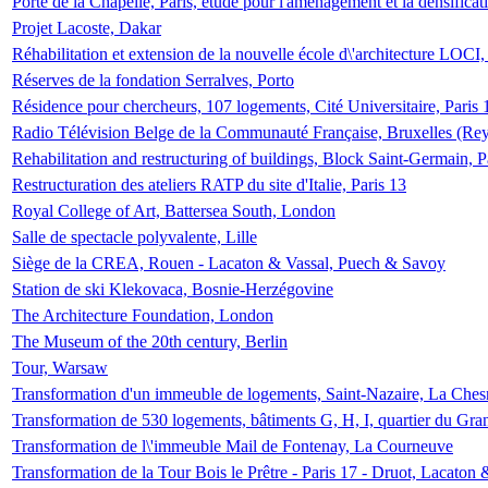
Porte de la Chapelle, Paris, étude pour l'aménagement et la densificat
Projet Lacoste, Dakar
Réhabilitation et extension de la nouvelle école d\'architecture LOCI
Réserves de la fondation Serralves, Porto
Résidence pour chercheurs, 107 logements, Cité Universitaire, Paris 
Radio Télévision Belge de la Communauté Française, Bruxelles (Rey
Rehabilitation and restructuring of buildings, Block Saint-Germain, P
Restructuration des ateliers RATP du site d'Italie, Paris 13
Royal College of Art, Battersea South, London
Salle de spectacle polyvalente, Lille
Siège de la CREA, Rouen - Lacaton & Vassal, Puech & Savoy
Station de ski Klekovaca, Bosnie-Herzégovine
The Architecture Foundation, London
The Museum of the 20th century, Berlin
Tour, Warsaw
Transformation d'un immeuble de logements, Saint-Nazaire, La Ches
Transformation de 530 logements, bâtiments G, H, I, quartier du Gra
Transformation de l\'immeuble Mail de Fontenay, La Courneuve
Transformation de la Tour Bois le Prêtre - Paris 17 - Druot, Lacaton 