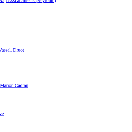
aji Assi architects (Beyrouth)
Vassal, Druot
, Marion Cadran
ve