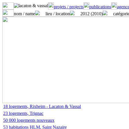
projets / projects
publications
agence
nom / name
lieu / location
2012 (2010)
catégorie
18 logements, Rixheim - Lacaton & Vassal
23 logements, Trignac
50 000 logements nouveaux
53 habitations HLM, Saint Nazaire