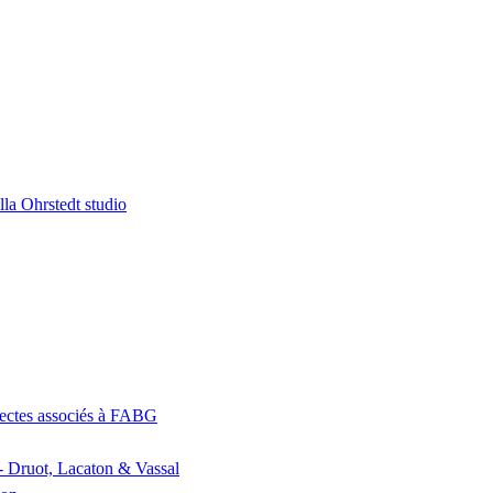
la Ohrstedt studio
itectes associés à FABG
- Druot, Lacaton & Vassal