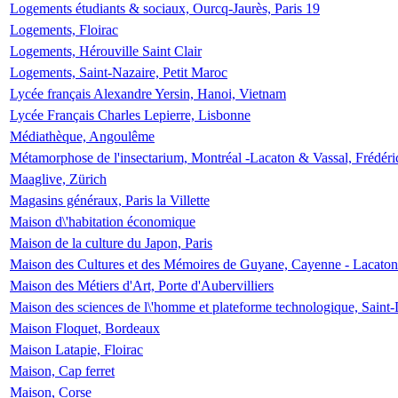
Logements étudiants & sociaux, Ourcq-Jaurès, Paris 19
Logements, Floirac
Logements, Hérouville Saint Clair
Logements, Saint-Nazaire, Petit Maroc
Lycée français Alexandre Yersin, Hanoi, Vietnam
Lycée Français Charles Lepierre, Lisbonne
Médiathèque, Angoulême
Métamorphose de l'insectarium, Montréal -Lacaton & Vassal, Frédéri
Maaglive, Zürich
Magasins généraux, Paris la Villette
Maison d\'habitation économique
Maison de la culture du Japon, Paris
Maison des Cultures et des Mémoires de Guyane, Cayenne - Lacaton
Maison des Métiers d'Art, Porte d'Aubervilliers
Maison des sciences de l\'homme et plateforme technologique, Saint
Maison Floquet, Bordeaux
Maison Latapie, Floirac
Maison, Cap ferret
Maison, Corse