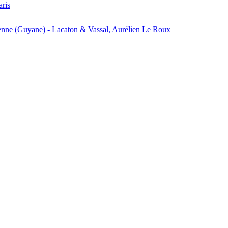
aris
enne (Guyane) - Lacaton & Vassal, Aurélien Le Roux