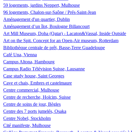
59 logements, jardins Neppert, Mulhouse
96 logements, Chalon-sur-Saône / Prés-Saint-Jean
Aménagement d'un quartier, Dublin
Aménagement d’un îlot, Boulogne Billancourt
Art Mill Museum, Doha (Qatar) - Lacaton&Vassal, Inside Outside
Art on the Spit. Concept for an Open-Air museum, Rotterdam
Bibliothèque centrale de prêt, Basse-Terre Guadeloupe
Café Una, Vienna
Campus Altona, Hambourg
Campus Radio Télévision Suisse, Lausanne
Case study house, Saint Georges
Cave et chais, Embres et castelmaure
Centre commercial, Mulhouse
Centre de recherche, Holcim, Suisse
Centre de soins de jour, Bègles
Centre des 7 ports jumelés, Osaka
Centre Nobel, Stockholm
Cité manifeste, Mulhouse