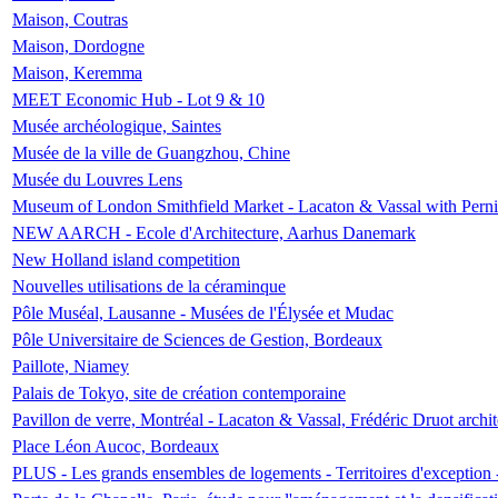
Maison, Coutras
Maison, Dordogne
Maison, Keremma
MEET Economic Hub - Lot 9 & 10
Musée archéologique, Saintes
Musée de la ville de Guangzhou, Chine
Musée du Louvres Lens
Museum of London Smithfield Market - Lacaton & Vassal with Pernil
NEW AARCH - Ecole d'Architecture, Aarhus Danemark
New Holland island competition
Nouvelles utilisations de la céraminque
Pôle Muséal, Lausanne - Musées de l'Élysée et Mudac
Pôle Universitaire de Sciences de Gestion, Bordeaux
Paillote, Niamey
Palais de Tokyo, site de création contemporaine
Pavillon de verre, Montréal - Lacaton & Vassal, Frédéric Druot arch
Place Léon Aucoc, Bordeaux
PLUS - Les grands ensembles de logements - Territoires d'exception 