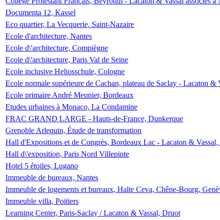
Collège Protestant Français, Beyrouth - Lacaton & Vassal associés à N
Documenta 12, Kassel
Eco quartier, La Vecquerie, Saint-Nazaire
Ecole d'architecture, Nantes
Ecole d\'architecture, Compiègne
Ecole d\'architecture, Paris Val de Seine
Ecole inclusive Heliosschule, Cologne
Ecole normale supérieure de Cachan, plateau de Saclay - Lacaton & 
Ecole primaire André Meunier, Bordeaux
Etudes urbaines à Monaco, La Condamine
FRAC GRAND LARGE - Hauts-de-France, Dunkerque
Grenoble Arlequin, Étude de transformation
Hall d'Expositions et de Congrès, Bordeaux Lac - Lacaton & Vassal
Hall d\'exposition, Paris Nord Villepinte
Hotel 5 étoiles, Lugano
Immeuble de bureaux, Nantes
Immeuble de logements et bureaux, Halte Ceva, Chêne-Bourg, Genè
Immeuble villa, Poitiers
Learning Center, Paris-Saclay / Lacaton & Vassal, Druot