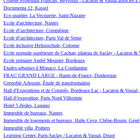
Collège Protestant Français, Beyrouth - Lacaton & Vassal associés à N
Documenta 12, Kassel
Eco quartier, La Vecquerie, Saint-Nazaire
Ecole d'architecture, Nantes
Ecole d\'architecture, Compiègne
Ecole d\'architecture, Paris Val de Seine
Ecole inclusive Heliosschule, Cologne
Ecole normale supérieure de Cachan, plateau de Saclay - Lacaton & 
Ecole primaire André Meunier, Bordeaux
Etudes urbaines à Monaco, La Condamine
FRAC GRAND LARGE - Hauts-de-France, Dunkerque
Grenoble Arlequin, Étude de transformation
Hall d'Expositions et de Congrès, Bordeaux Lac - Lacaton & Vassal
Hall d\'exposition, Paris Nord Villepinte
Hotel 5 étoiles, Lugano
Immeuble de bureaux, Nantes
Immeuble de logements et bureaux, Halte Ceva, Chêne-Bourg, Genè
Immeuble villa, Poitiers
Learning Center, Paris-Saclay / Lacaton & Vassal, Druot