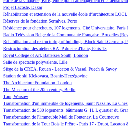
Porte de la Chapelle, Paris, étude pour l'aménagement et la densificat
Projet Lacoste, Dakar
Réhabilitation et extension de la nouvelle école d\'architecture LOCI
Réserves de la fondation Serralves, Porto
Résidence pour chercheurs, 107 logements, Cité Universitaire, Paris 
Radio Télévision Belge de la Communauté Française, Bruxelles (Rey
Rehabilitation and restructuring of buildings, Block Saint-Germain, P
Restructuration des ateliers RATP du site d'Italie, Paris 13
Royal College of Art, Battersea South, London
Salle de spectacle polyvalente, Lille
Siège de la CREA, Rouen - Lacaton & Vassal, Puech & Savoy
Station de ski Klekovaca, Bosnie-Herzégovine
The Architecture Foundation, London
The Museum of the 20th century, Berlin
Tour, Warsaw
Transformation d'un immeuble de logements, Saint-Nazaire, La Ches
Transformation de 530 logements, bâtiments G, H, I, quartier du Gra
Transformation de l\'immeuble Mail de Fontenay, La Courneuve
Transformation de la Tour Bois le Prêtre - Paris 17 - Druot, Lacaton 