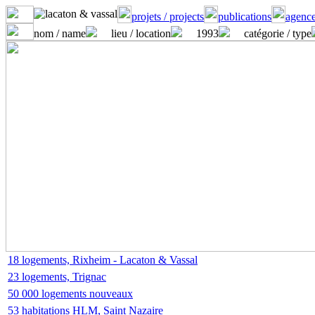
projets / projects
publications
agence
nom / name
lieu / location
1993
catégorie / type
18 logements, Rixheim - Lacaton & Vassal
23 logements, Trignac
50 000 logements nouveaux
53 habitations HLM, Saint Nazaire