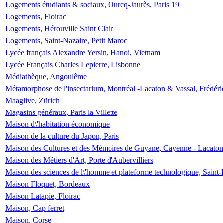
Logements étudiants & sociaux, Ourcq-Jaurès, Paris 19
Logements, Floirac
Logements, Hérouville Saint Clair
Logements, Saint-Nazaire, Petit Maroc
Lycée français Alexandre Yersin, Hanoi, Vietnam
Lycée Français Charles Lepierre, Lisbonne
Médiathèque, Angoulême
Métamorphose de l'insectarium, Montréal -Lacaton & Vassal, Frédéri
Maaglive, Zürich
Magasins généraux, Paris la Villette
Maison d\'habitation économique
Maison de la culture du Japon, Paris
Maison des Cultures et des Mémoires de Guyane, Cayenne - Lacaton
Maison des Métiers d'Art, Porte d'Aubervilliers
Maison des sciences de l\'homme et plateforme technologique, Saint
Maison Floquet, Bordeaux
Maison Latapie, Floirac
Maison, Cap ferret
Maison, Corse