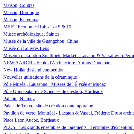
Maison, Coutras
Maison, Dordogne
Maison, Keremma
MEET Economic Hub - Lot 9 & 10
Musée archéologique, Saintes
Musée de la ville de Guangzhou, Chine
Musée du Louvres Lens
Museum of London Smithfield Market - Lacaton & Vassal with Pernil
NEW AARCH - Ecole d'Architecture, Aarhus Danemark
New Holland island competition
Nouvelles utilisations de la céraminque
Pôle Muséal, Lausanne - Musées de l'Élysée et Mudac
Pôle Universitaire de Sciences de Gestion, Bordeaux
Paillote, Niamey
Palais de Tokyo, site de création contemporaine
Pavillon de verre, Montréal - Lacaton & Vassal, Frédéric Druot arch
Place Léon Aucoc, Bordeaux
PLUS - Les grands ensembles de logements - Territoires d'exception 