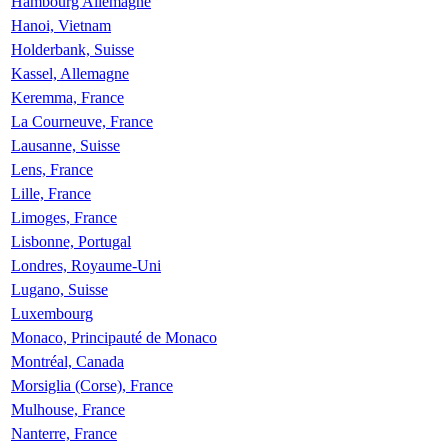
Hambourg Allemagne
Hanoi, Vietnam
Holderbank, Suisse
Kassel, Allemagne
Keremma, France
La Courneuve, France
Lausanne, Suisse
Lens, France
Lille, France
Limoges, France
Lisbonne, Portugal
Londres, Royaume-Uni
Lugano, Suisse
Luxembourg
Monaco, Principauté de Monaco
Montréal, Canada
Morsiglia (Corse), France
Mulhouse, France
Nanterre, France