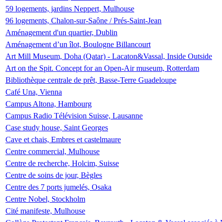
59 logements, jardins Neppert, Mulhouse
96 logements, Chalon-sur-Saône / Prés-Saint-Jean
Aménagement d'un quartier, Dublin
Aménagement d’un îlot, Boulogne Billancourt
Art Mill Museum, Doha (Qatar) - Lacaton&Vassal, Inside Outside
Art on the Spit. Concept for an Open-Air museum, Rotterdam
Bibliothèque centrale de prêt, Basse-Terre Guadeloupe
Café Una, Vienna
Campus Altona, Hambourg
Campus Radio Télévision Suisse, Lausanne
Case study house, Saint Georges
Cave et chais, Embres et castelmaure
Centre commercial, Mulhouse
Centre de recherche, Holcim, Suisse
Centre de soins de jour, Bègles
Centre des 7 ports jumelés, Osaka
Centre Nobel, Stockholm
Cité manifeste, Mulhouse