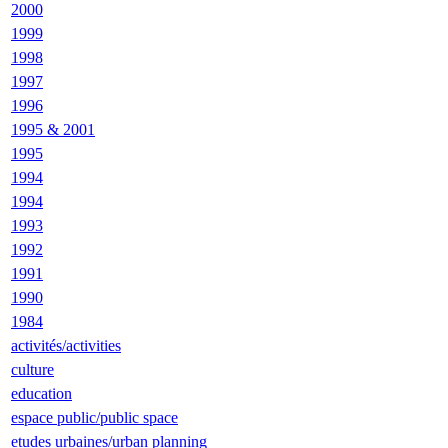
2000
1999
1998
1997
1996
1995 & 2001
1995
1994
1994
1993
1992
1991
1990
1984
activités/activities
culture
education
espace public/public space
etudes urbaines/urban planning