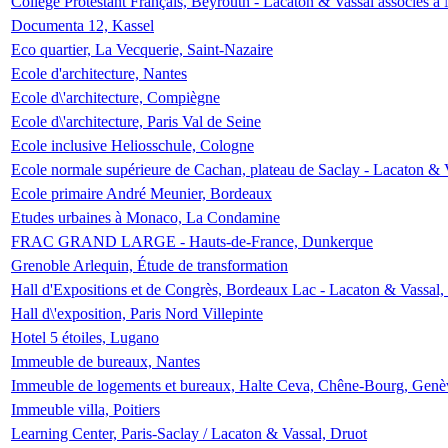
Collège Protestant Français, Beyrouth - Lacaton & Vassal associés à N
Documenta 12, Kassel
Eco quartier, La Vecquerie, Saint-Nazaire
Ecole d'architecture, Nantes
Ecole d\'architecture, Compiègne
Ecole d\'architecture, Paris Val de Seine
Ecole inclusive Heliosschule, Cologne
Ecole normale supérieure de Cachan, plateau de Saclay - Lacaton & 
Ecole primaire André Meunier, Bordeaux
Etudes urbaines à Monaco, La Condamine
FRAC GRAND LARGE - Hauts-de-France, Dunkerque
Grenoble Arlequin, Étude de transformation
Hall d'Expositions et de Congrès, Bordeaux Lac - Lacaton & Vassal
Hall d\'exposition, Paris Nord Villepinte
Hotel 5 étoiles, Lugano
Immeuble de bureaux, Nantes
Immeuble de logements et bureaux, Halte Ceva, Chêne-Bourg, Genè
Immeuble villa, Poitiers
Learning Center, Paris-Saclay / Lacaton & Vassal, Druot