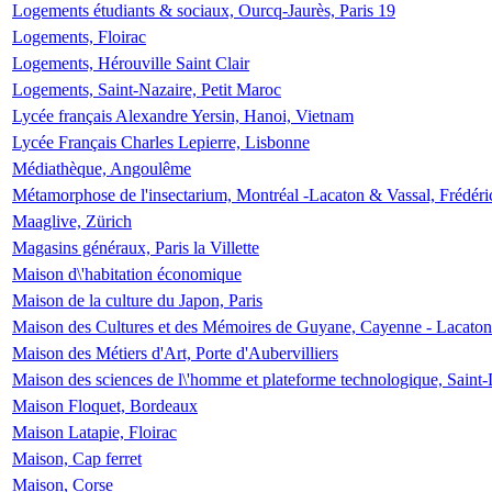
Logements étudiants & sociaux, Ourcq-Jaurès, Paris 19
Logements, Floirac
Logements, Hérouville Saint Clair
Logements, Saint-Nazaire, Petit Maroc
Lycée français Alexandre Yersin, Hanoi, Vietnam
Lycée Français Charles Lepierre, Lisbonne
Médiathèque, Angoulême
Métamorphose de l'insectarium, Montréal -Lacaton & Vassal, Frédéri
Maaglive, Zürich
Magasins généraux, Paris la Villette
Maison d\'habitation économique
Maison de la culture du Japon, Paris
Maison des Cultures et des Mémoires de Guyane, Cayenne - Lacaton
Maison des Métiers d'Art, Porte d'Aubervilliers
Maison des sciences de l\'homme et plateforme technologique, Saint
Maison Floquet, Bordeaux
Maison Latapie, Floirac
Maison, Cap ferret
Maison, Corse