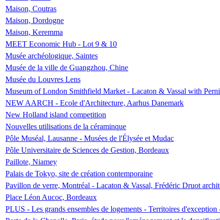
Maison, Coutras
Maison, Dordogne
Maison, Keremma
MEET Economic Hub - Lot 9 & 10
Musée archéologique, Saintes
Musée de la ville de Guangzhou, Chine
Musée du Louvres Lens
Museum of London Smithfield Market - Lacaton & Vassal with Pernil
NEW AARCH - Ecole d'Architecture, Aarhus Danemark
New Holland island competition
Nouvelles utilisations de la céraminque
Pôle Muséal, Lausanne - Musées de l'Élysée et Mudac
Pôle Universitaire de Sciences de Gestion, Bordeaux
Paillote, Niamey
Palais de Tokyo, site de création contemporaine
Pavillon de verre, Montréal - Lacaton & Vassal, Frédéric Druot arch
Place Léon Aucoc, Bordeaux
PLUS - Les grands ensembles de logements - Territoires d'exception 