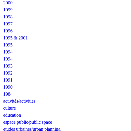
2000
1999
1998
1997
1996
1995 & 2001
1995
1994
1994
1993
1992
1991
1990
1984
activités/activities
culture
education
espace public/public space
etudes urbaines/urban planning