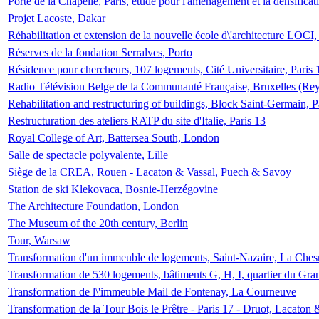
Porte de la Chapelle, Paris, étude pour l'aménagement et la densificat
Projet Lacoste, Dakar
Réhabilitation et extension de la nouvelle école d\'architecture LOCI
Réserves de la fondation Serralves, Porto
Résidence pour chercheurs, 107 logements, Cité Universitaire, Paris 
Radio Télévision Belge de la Communauté Française, Bruxelles (Rey
Rehabilitation and restructuring of buildings, Block Saint-Germain, P
Restructuration des ateliers RATP du site d'Italie, Paris 13
Royal College of Art, Battersea South, London
Salle de spectacle polyvalente, Lille
Siège de la CREA, Rouen - Lacaton & Vassal, Puech & Savoy
Station de ski Klekovaca, Bosnie-Herzégovine
The Architecture Foundation, London
The Museum of the 20th century, Berlin
Tour, Warsaw
Transformation d'un immeuble de logements, Saint-Nazaire, La Ches
Transformation de 530 logements, bâtiments G, H, I, quartier du Gra
Transformation de l\'immeuble Mail de Fontenay, La Courneuve
Transformation de la Tour Bois le Prêtre - Paris 17 - Druot, Lacaton 