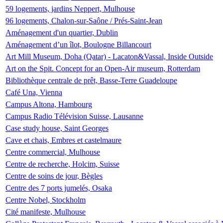
59 logements, jardins Neppert, Mulhouse
96 logements, Chalon-sur-Saône / Prés-Saint-Jean
Aménagement d'un quartier, Dublin
Aménagement d’un îlot, Boulogne Billancourt
Art Mill Museum, Doha (Qatar) - Lacaton&Vassal, Inside Outside
Art on the Spit. Concept for an Open-Air museum, Rotterdam
Bibliothèque centrale de prêt, Basse-Terre Guadeloupe
Café Una, Vienna
Campus Altona, Hambourg
Campus Radio Télévision Suisse, Lausanne
Case study house, Saint Georges
Cave et chais, Embres et castelmaure
Centre commercial, Mulhouse
Centre de recherche, Holcim, Suisse
Centre de soins de jour, Bègles
Centre des 7 ports jumelés, Osaka
Centre Nobel, Stockholm
Cité manifeste, Mulhouse