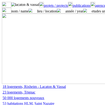
projets / projects
publications
agence
nom / name
lieu / location
année / year
etudes ur
18 logements, Rixheim - Lacaton & Vassal
23 logements, Trignac
50 000 logements nouveaux
53 habitations HLM, Saint Nazaire