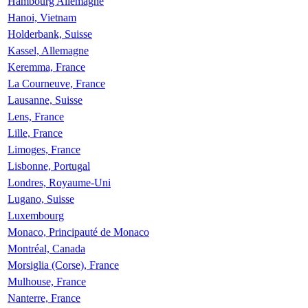
Hambourg Allemagne
Hanoi, Vietnam
Holderbank, Suisse
Kassel, Allemagne
Keremma, France
La Courneuve, France
Lausanne, Suisse
Lens, France
Lille, France
Limoges, France
Lisbonne, Portugal
Londres, Royaume-Uni
Lugano, Suisse
Luxembourg
Monaco, Principauté de Monaco
Montréal, Canada
Morsiglia (Corse), France
Mulhouse, France
Nanterre, France