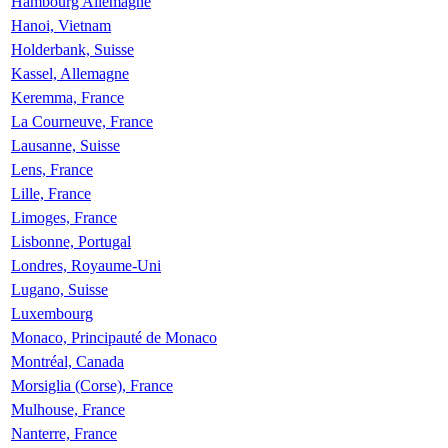
Hambourg Allemagne
Hanoi, Vietnam
Holderbank, Suisse
Kassel, Allemagne
Keremma, France
La Courneuve, France
Lausanne, Suisse
Lens, France
Lille, France
Limoges, France
Lisbonne, Portugal
Londres, Royaume-Uni
Lugano, Suisse
Luxembourg
Monaco, Principauté de Monaco
Montréal, Canada
Morsiglia (Corse), France
Mulhouse, France
Nanterre, France