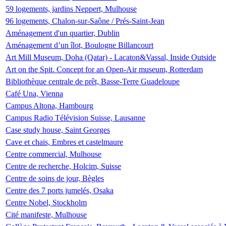
59 logements, jardins Neppert, Mulhouse
96 logements, Chalon-sur-Saône / Prés-Saint-Jean
Aménagement d'un quartier, Dublin
Aménagement d’un îlot, Boulogne Billancourt
Art Mill Museum, Doha (Qatar) - Lacaton&Vassal, Inside Outside
Art on the Spit. Concept for an Open-Air museum, Rotterdam
Bibliothèque centrale de prêt, Basse-Terre Guadeloupe
Café Una, Vienna
Campus Altona, Hambourg
Campus Radio Télévision Suisse, Lausanne
Case study house, Saint Georges
Cave et chais, Embres et castelmaure
Centre commercial, Mulhouse
Centre de recherche, Holcim, Suisse
Centre de soins de jour, Bègles
Centre des 7 ports jumelés, Osaka
Centre Nobel, Stockholm
Cité manifeste, Mulhouse