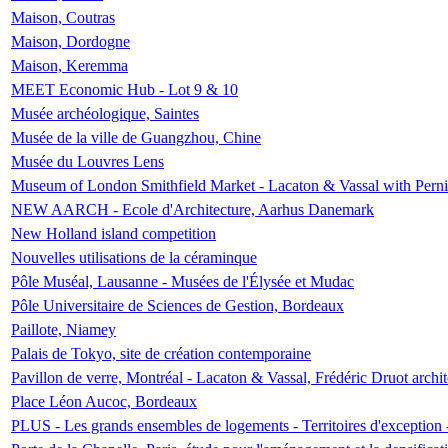
Maison, Coutras
Maison, Dordogne
Maison, Keremma
MEET Economic Hub - Lot 9 & 10
Musée archéologique, Saintes
Musée de la ville de Guangzhou, Chine
Musée du Louvres Lens
Museum of London Smithfield Market - Lacaton & Vassal with Pernil
NEW AARCH - Ecole d'Architecture, Aarhus Danemark
New Holland island competition
Nouvelles utilisations de la céraminque
Pôle Muséal, Lausanne - Musées de l'Élysée et Mudac
Pôle Universitaire de Sciences de Gestion, Bordeaux
Paillote, Niamey
Palais de Tokyo, site de création contemporaine
Pavillon de verre, Montréal - Lacaton & Vassal, Frédéric Druot arch
Place Léon Aucoc, Bordeaux
PLUS - Les grands ensembles de logements - Territoires d'exception 