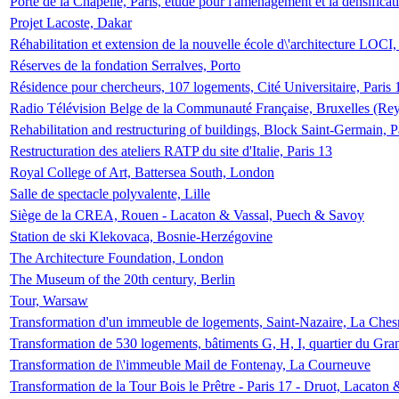
Porte de la Chapelle, Paris, étude pour l'aménagement et la densificat
Projet Lacoste, Dakar
Réhabilitation et extension de la nouvelle école d\'architecture LOCI
Réserves de la fondation Serralves, Porto
Résidence pour chercheurs, 107 logements, Cité Universitaire, Paris 
Radio Télévision Belge de la Communauté Française, Bruxelles (Rey
Rehabilitation and restructuring of buildings, Block Saint-Germain, P
Restructuration des ateliers RATP du site d'Italie, Paris 13
Royal College of Art, Battersea South, London
Salle de spectacle polyvalente, Lille
Siège de la CREA, Rouen - Lacaton & Vassal, Puech & Savoy
Station de ski Klekovaca, Bosnie-Herzégovine
The Architecture Foundation, London
The Museum of the 20th century, Berlin
Tour, Warsaw
Transformation d'un immeuble de logements, Saint-Nazaire, La Ches
Transformation de 530 logements, bâtiments G, H, I, quartier du Gra
Transformation de l\'immeuble Mail de Fontenay, La Courneuve
Transformation de la Tour Bois le Prêtre - Paris 17 - Druot, Lacaton 