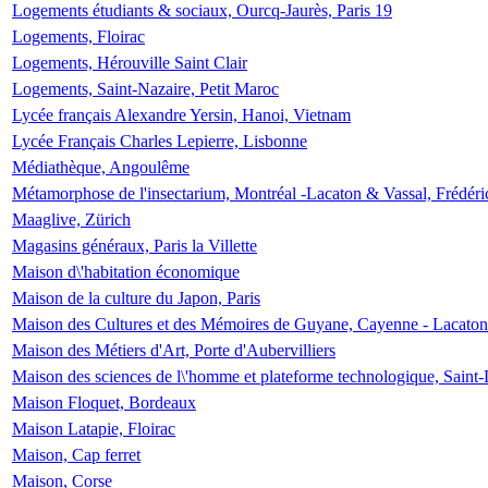
Logements étudiants & sociaux, Ourcq-Jaurès, Paris 19
Logements, Floirac
Logements, Hérouville Saint Clair
Logements, Saint-Nazaire, Petit Maroc
Lycée français Alexandre Yersin, Hanoi, Vietnam
Lycée Français Charles Lepierre, Lisbonne
Médiathèque, Angoulême
Métamorphose de l'insectarium, Montréal -Lacaton & Vassal, Frédéri
Maaglive, Zürich
Magasins généraux, Paris la Villette
Maison d\'habitation économique
Maison de la culture du Japon, Paris
Maison des Cultures et des Mémoires de Guyane, Cayenne - Lacaton
Maison des Métiers d'Art, Porte d'Aubervilliers
Maison des sciences de l\'homme et plateforme technologique, Saint
Maison Floquet, Bordeaux
Maison Latapie, Floirac
Maison, Cap ferret
Maison, Corse