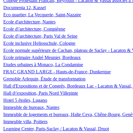
Collège Protestant Français, Beyrouth - Lacaton & Vassal associés à N
Documenta 12, Kassel
Eco quartier, La Vecquerie, Saint-Nazaire
Ecole d'architecture, Nantes
Ecole d\'architecture, Compiègne
Ecole d\'architecture, Paris Val de Seine
Ecole inclusive Heliosschule, Cologne
Ecole normale supérieure de Cachan, plateau de Saclay - Lacaton & 
Ecole primaire André Meunier, Bordeaux
Etudes urbaines à Monaco, La Condamine
FRAC GRAND LARGE - Hauts-de-France, Dunkerque
Grenoble Arlequin, Étude de transformation
Hall d'Expositions et de Congrès, Bordeaux Lac - Lacaton & Vassal
Hall d\'exposition, Paris Nord Villepinte
Hotel 5 étoiles, Lugano
Immeuble de bureaux, Nantes
Immeuble de logements et bureaux, Halte Ceva, Chêne-Bourg, Genè
Immeuble villa, Poitiers
Learning Center, Paris-Saclay / Lacaton & Vassal, Druot