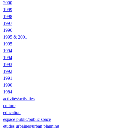
2000
1999
1998
1997
1996
1995 & 2001
1995
1994
1994
1993
1992
1991
1990
1984
activités/activities
culture
education
espace public/public space
etudes urbaines/urban planning