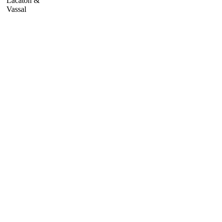
Lacaton &
Vassal