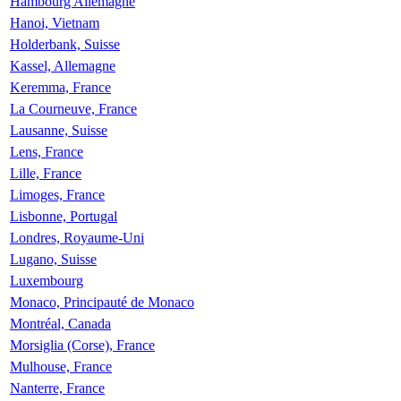
Hambourg Allemagne
Hanoi, Vietnam
Holderbank, Suisse
Kassel, Allemagne
Keremma, France
La Courneuve, France
Lausanne, Suisse
Lens, France
Lille, France
Limoges, France
Lisbonne, Portugal
Londres, Royaume-Uni
Lugano, Suisse
Luxembourg
Monaco, Principauté de Monaco
Montréal, Canada
Morsiglia (Corse), France
Mulhouse, France
Nanterre, France