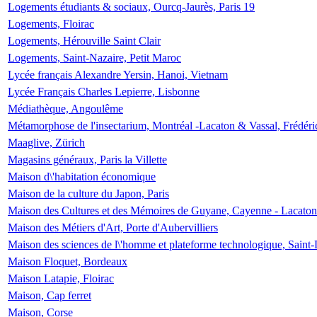
Logements étudiants & sociaux, Ourcq-Jaurès, Paris 19
Logements, Floirac
Logements, Hérouville Saint Clair
Logements, Saint-Nazaire, Petit Maroc
Lycée français Alexandre Yersin, Hanoi, Vietnam
Lycée Français Charles Lepierre, Lisbonne
Médiathèque, Angoulême
Métamorphose de l'insectarium, Montréal -Lacaton & Vassal, Frédéri
Maaglive, Zürich
Magasins généraux, Paris la Villette
Maison d\'habitation économique
Maison de la culture du Japon, Paris
Maison des Cultures et des Mémoires de Guyane, Cayenne - Lacaton
Maison des Métiers d'Art, Porte d'Aubervilliers
Maison des sciences de l\'homme et plateforme technologique, Saint
Maison Floquet, Bordeaux
Maison Latapie, Floirac
Maison, Cap ferret
Maison, Corse