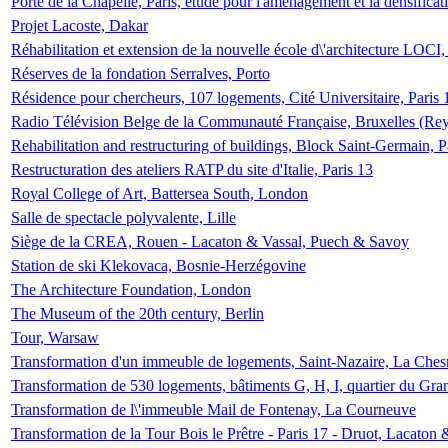
Porte de la Chapelle, Paris, étude pour l'aménagement et la densificat
Projet Lacoste, Dakar
Réhabilitation et extension de la nouvelle école d\'architecture LOCI
Réserves de la fondation Serralves, Porto
Résidence pour chercheurs, 107 logements, Cité Universitaire, Paris 
Radio Télévision Belge de la Communauté Française, Bruxelles (Rey
Rehabilitation and restructuring of buildings, Block Saint-Germain, P
Restructuration des ateliers RATP du site d'Italie, Paris 13
Royal College of Art, Battersea South, London
Salle de spectacle polyvalente, Lille
Siège de la CREA, Rouen - Lacaton & Vassal, Puech & Savoy
Station de ski Klekovaca, Bosnie-Herzégovine
The Architecture Foundation, London
The Museum of the 20th century, Berlin
Tour, Warsaw
Transformation d'un immeuble de logements, Saint-Nazaire, La Ches
Transformation de 530 logements, bâtiments G, H, I, quartier du Gra
Transformation de l\'immeuble Mail de Fontenay, La Courneuve
Transformation de la Tour Bois le Prêtre - Paris 17 - Druot, Lacaton 