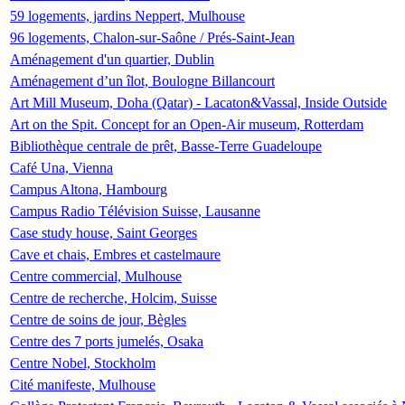
59 logements, jardins Neppert, Mulhouse
96 logements, Chalon-sur-Saône / Prés-Saint-Jean
Aménagement d'un quartier, Dublin
Aménagement d’un îlot, Boulogne Billancourt
Art Mill Museum, Doha (Qatar) - Lacaton&Vassal, Inside Outside
Art on the Spit. Concept for an Open-Air museum, Rotterdam
Bibliothèque centrale de prêt, Basse-Terre Guadeloupe
Café Una, Vienna
Campus Altona, Hambourg
Campus Radio Télévision Suisse, Lausanne
Case study house, Saint Georges
Cave et chais, Embres et castelmaure
Centre commercial, Mulhouse
Centre de recherche, Holcim, Suisse
Centre de soins de jour, Bègles
Centre des 7 ports jumelés, Osaka
Centre Nobel, Stockholm
Cité manifeste, Mulhouse