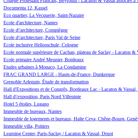
Collège Protestant Français, Beyrouth - Lacaton & Vassal associés à N
Documenta 12, Kassel
Eco quartier, La Vecquerie, Saint-Nazaire
Ecole d'architecture, Nantes
Ecole d\'architecture, Compiègne
Ecole d\'architecture, Paris Val de Seine
Ecole inclusive Heliosschule, Cologne
Ecole normale supérieure de Cachan, plateau de Saclay - Lacaton & 
Ecole primaire André Meunier, Bordeaux
Etudes urbaines à Monaco, La Condamine
FRAC GRAND LARGE - Hauts-de-France, Dunkerque
Grenoble Arlequin, Étude de transformation
Hall d'Expositions et de Congrès, Bordeaux Lac - Lacaton & Vassal
Hall d\'exposition, Paris Nord Villepinte
Hotel 5 étoiles, Lugano
Immeuble de bureaux, Nantes
Immeuble de logements et bureaux, Halte Ceva, Chêne-Bourg, Genè
Immeuble villa, Poitiers
Learning Center, Paris-Saclay / Lacaton & Vassal, Druot