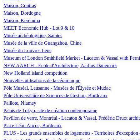
Maison, Coutras
Maison, Dordogne
Maison, Keremma
MEET Economic Hub - Lot 9 & 10
Musée archéologique, Saintes
Musée de la ville de Guangzhou, Chine
Musée du Louvres Lens
Museum of London Smithfield Market - Lacaton & Vassal with Pernil
NEW AARCH - Ecole d'Architecture, Aarhus Danemark
New Holland island competition
Nouvelles utilisations de la céraminque
Pôle Muséal, Lausanne - Musées de l'Élysée et Mudac
Pôle Universitaire de Sciences de Gestion, Bordeaux
Paillote, Niamey
Palais de Tokyo, site de création contemporaine
Pavillon de verre, Montréal - Lacaton & Vassal, Frédéric Druot arch
Place Léon Aucoc, Bordeaux
PLUS - Les grands ensembles de logements - Territoires d'exception 