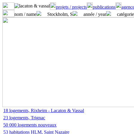
projets / projects
publications
agence
nom / name
Stockholm, S
année / year
catégorie
18 logements, Rixheim - Lacaton & Vassal
23 logements, Trignac
50 000 logements nouveaux
53 habitations HLM, Saint Nazaire