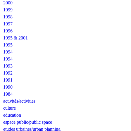
2000
1999
1998
1997
1996
1995 & 2001
1995
1994
1994
1993
1992
1991
1990
1984
activités/activities
culture
education
espace public/public space
etudes urbaines/urban planning