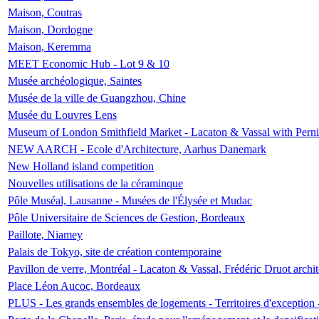
Maison, Coutras
Maison, Dordogne
Maison, Keremma
MEET Economic Hub - Lot 9 & 10
Musée archéologique, Saintes
Musée de la ville de Guangzhou, Chine
Musée du Louvres Lens
Museum of London Smithfield Market - Lacaton & Vassal with Pernil
NEW AARCH - Ecole d'Architecture, Aarhus Danemark
New Holland island competition
Nouvelles utilisations de la céraminque
Pôle Muséal, Lausanne - Musées de l'Élysée et Mudac
Pôle Universitaire de Sciences de Gestion, Bordeaux
Paillote, Niamey
Palais de Tokyo, site de création contemporaine
Pavillon de verre, Montréal - Lacaton & Vassal, Frédéric Druot arch
Place Léon Aucoc, Bordeaux
PLUS - Les grands ensembles de logements - Territoires d'exception 