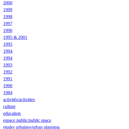
2000
1999
1998
1997
1996
1995 & 2001
1995
1994
1994
1993
1992
1991
1990
1984
activités/activities
culture
education
espace public/public space
etudes urbaines/urban planning