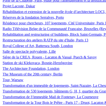
Porte de la Chapelle, Paris, étude pour l'aménagement et la densificat
Projet Lacoste, Dakar
Réhabilitation et extension de la nouvelle école d\'architecture LOCI
Réserves de la fondation Serralves, Porto
Résidence pour chercheurs, 107 logements, Cité Universitaire, Paris 
Radio Télévision Belge de la Communauté Française, Bruxelles (Rey
Rehabilitation and restructuring of buildings, Block Saint-Germain, P
Restructuration des ateliers RATP du site d'Italie, Paris 13
Royal College of Art, Battersea South, London
Salle de spectacle polyvalente, Lille
Siège de la CREA, Rouen - Lacaton & Vassal, Puech & Savoy
Station de ski Klekovaca, Bosnie-Herzégovine
The Architecture Foundation, London
The Museum of the 20th century, Berlin
Tour, Warsaw
Transformation d'un immeuble de logements, Saint-Nazaire, La Ches
Transformation de 530 logements, bâtiments G, H, I, quartier du Gra
Transformation de l\'immeuble Mail de Fontenay, La Courneuve
Transformation de la Tour Bois le Prêtre - Paris 17 - Druot, Lacaton 