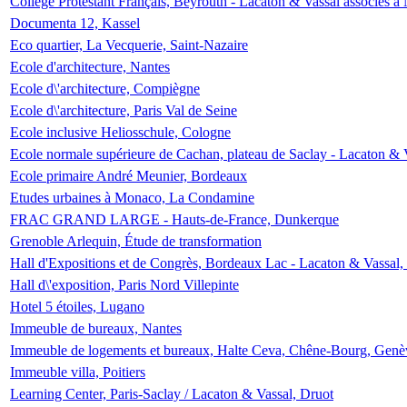
Collège Protestant Français, Beyrouth - Lacaton & Vassal associés à N
Documenta 12, Kassel
Eco quartier, La Vecquerie, Saint-Nazaire
Ecole d'architecture, Nantes
Ecole d\'architecture, Compiègne
Ecole d\'architecture, Paris Val de Seine
Ecole inclusive Heliosschule, Cologne
Ecole normale supérieure de Cachan, plateau de Saclay - Lacaton & 
Ecole primaire André Meunier, Bordeaux
Etudes urbaines à Monaco, La Condamine
FRAC GRAND LARGE - Hauts-de-France, Dunkerque
Grenoble Arlequin, Étude de transformation
Hall d'Expositions et de Congrès, Bordeaux Lac - Lacaton & Vassal
Hall d\'exposition, Paris Nord Villepinte
Hotel 5 étoiles, Lugano
Immeuble de bureaux, Nantes
Immeuble de logements et bureaux, Halte Ceva, Chêne-Bourg, Genè
Immeuble villa, Poitiers
Learning Center, Paris-Saclay / Lacaton & Vassal, Druot