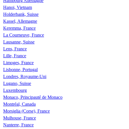
Hambourg Allemagne
Hanoi, Vietnam
Holderbank, Suisse
Kassel, Allemagne
Keremma, France
La Courneuve, France
Lausanne, Suisse
Lens, France
Lille, France
Limoges, France
Lisbonne, Portugal
Londres, Royaume-Uni
Lugano, Suisse
Luxembourg
Monaco, Principauté de Monaco
Montréal, Canada
Morsiglia (Corse), France
Mulhouse, France
Nanterre, France