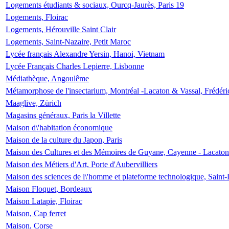
Logements étudiants & sociaux, Ourcq-Jaurès, Paris 19
Logements, Floirac
Logements, Hérouville Saint Clair
Logements, Saint-Nazaire, Petit Maroc
Lycée français Alexandre Yersin, Hanoi, Vietnam
Lycée Français Charles Lepierre, Lisbonne
Médiathèque, Angoulême
Métamorphose de l'insectarium, Montréal -Lacaton & Vassal, Frédéri
Maaglive, Zürich
Magasins généraux, Paris la Villette
Maison d\'habitation économique
Maison de la culture du Japon, Paris
Maison des Cultures et des Mémoires de Guyane, Cayenne - Lacaton
Maison des Métiers d'Art, Porte d'Aubervilliers
Maison des sciences de l\'homme et plateforme technologique, Saint
Maison Floquet, Bordeaux
Maison Latapie, Floirac
Maison, Cap ferret
Maison, Corse