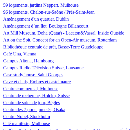
59 logements, jardins Neppert, Mulhouse
96 logements, Chalon-sur-Saône / Prés-Saint-Jean
Aménagement d'un quartier, Dublin
Aménagement d’un îlot, Boulogne Billancourt
Art Mill Museum, Doha (Qatar) - Lacaton&Vassal, Inside Outside
Art on the Spit. Concept for an Open-Air museum, Rotterdam
Bibliothèque centrale de prêt, Basse-Terre Guadeloupe
Café Una, Vienna
Campus Altona, Hambourg
Campus Radio Télévision Suisse, Lausanne
Case study house, Saint Georges
Cave et chais, Embres et castelmaure
Centre commercial, Mulhouse
Centre de recherche, Holcim, Suisse
Centre de soins de jour, Bègles
Centre des 7 ports jumelés, Osaka
Centre Nobel, Stockholm
Cité manifeste, Mulhouse